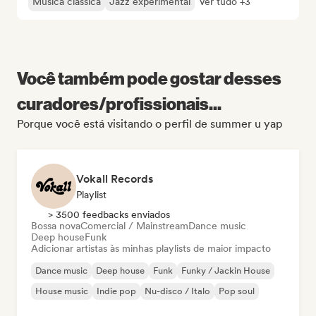
Música clássica
Jazz experimental
Ver tudo +3
Você também pode gostar desses
curadores/profissionais...
Porque você está visitando o perfil de summer u yap
Vokall Records
Playlist
> 3500 feedbacks enviados
Bossa nova
Comercial / Mainstream
Dance music
Deep house
Funk
Adicionar artistas às minhas playlists de maior impacto
Dance music
Deep house
Funk
Funky / Jackin House
House music
Indie pop
Nu-disco / Italo
Pop soul