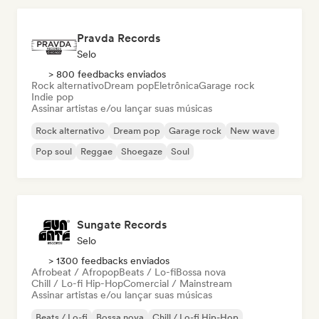
Pravda Records
Selo
> 800 feedbacks enviados
Rock alternativo
Dream pop
Eletrônica
Garage rock
Indie pop
Assinar artistas e/ou lançar suas músicas
Rock alternativo
Dream pop
Garage rock
New wave
Pop soul
Reggae
Shoegaze
Soul
Sungate Records
Selo
> 1300 feedbacks enviados
Afrobeat / Afropop
Beats / Lo-fi
Bossa nova
Chill / Lo-fi Hip-Hop
Comercial / Mainstream
Assinar artistas e/ou lançar suas músicas
Beats / Lo-fi
Bossa nova
Chill / Lo-fi Hip-Hop