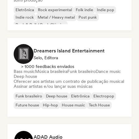
som/produção
Eletrônica
Rock experimental
Folk indie
Indie pop
Indie rock
Metal / Heavy metal
Post punk
Rock & Roll / Rock Clássico
Dreamers Island Entertainment
Selo, Editora
> 1000 feedbacks enviados
Bass music
Música brasileira
Funk brasileiro
Dance music
Deep house
Oferecer aos artistas um contrato de publicação musical
Assinar artistas e/ou lançar suas músicas
Funk brasileiro
Deep house
Eletrônica
Electropop
Future house
Hip-hop
House music
Tech House
ADAD Audio