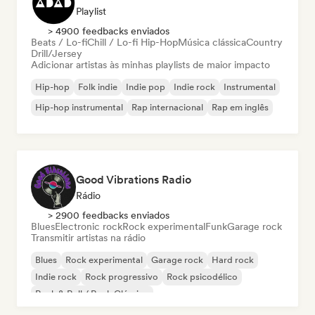
Playlist
> 4900 feedbacks enviados
Beats / Lo-fi
Chill / Lo-fi Hip-Hop
Música clássica
Country
Drill/Jersey
Adicionar artistas às minhas playlists de maior impacto
Hip-hop
Folk indie
Indie pop
Indie rock
Instrumental
Hip-hop instrumental
Rap internacional
Rap em inglês
Good Vibrations Radio
Rádio
> 2900 feedbacks enviados
Blues
Electronic rock
Rock experimental
Funk
Garage rock
Transmitir artistas na rádio
Blues
Rock experimental
Garage rock
Hard rock
Indie rock
Rock progressivo
Rock psicodélico
Rock & Roll / Rock Clássico