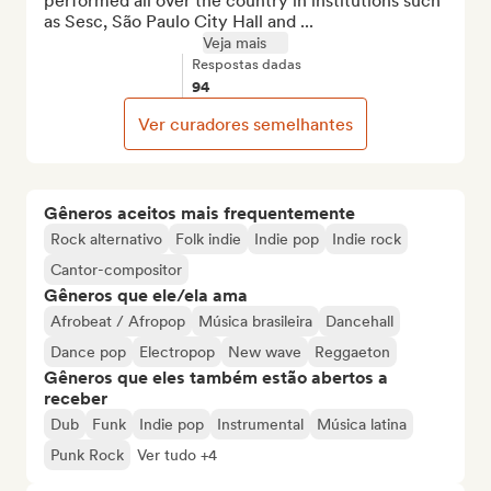
performed all over the country in institutions such 
as Sesc, São Paulo City Hall and ...
Veja mais
Respostas dadas
94
Ver curadores semelhantes
Gêneros aceitos mais frequentemente
Rock alternativo
Folk indie
Indie pop
Indie rock
Cantor-compositor
Gêneros que ele/ela ama
Afrobeat / Afropop
Música brasileira
Dancehall
Dance pop
Electropop
New wave
Reggaeton
Gêneros que eles também estão abertos a
receber
Dub
Funk
Indie pop
Instrumental
Música latina
Punk Rock
Ver tudo +4