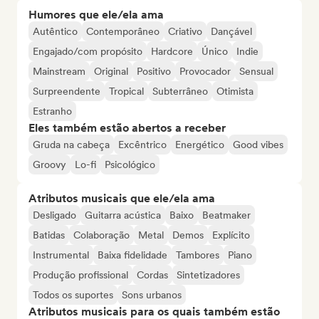
Humores que ele/ela ama
Autêntico
Contemporâneo
Criativo
Dançável
Engajado/com propósito
Hardcore
Único
Indie
Mainstream
Original
Positivo
Provocador
Sensual
Surpreendente
Tropical
Subterrâneo
Otimista
Estranho
Eles também estão abertos a receber
Gruda na cabeça
Excêntrico
Energético
Good vibes
Groovy
Lo-fi
Psicológico
Atributos musicais que ele/ela ama
Desligado
Guitarra acústica
Baixo
Beatmaker
Batidas
Colaboração
Metal
Demos
Explícito
Instrumental
Baixa fidelidade
Tambores
Piano
Produção profissional
Cordas
Sintetizadores
Todos os suportes
Sons urbanos
Atributos musicais para os quais também estão