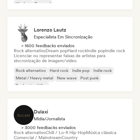
Hip-hop
Pop soul
Lorenzo Lautz
Especialista Em Sincronização
> 1600 feedbacks enviados
Rock alternativo
Dream pop
Hard rock
Indie pop
Indie rock
Licenciar ou representar faixas de artistas para
sincronização de imagem/vídeo
Rock alternativo
Hard rock
Indie pop
Indie rock
Metal / Heavy metal
New wave
Post punk
Rock psicodélico
Dulaxi
Mídia/Jornalista
> 3000 feedbacks enviados
Rock alternativo
Chill / Lo-fi Hip-Hop
Música clássica
Comercial / Mainstream
Country