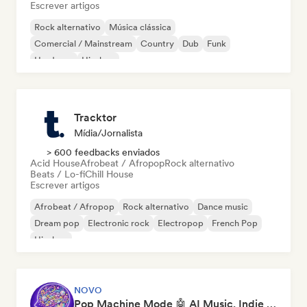
Escrever artigos
Rock alternativo
Música clássica
Comercial / Mainstream
Country
Dub
Funk
Hardcore
Hip-hop
Tracktor
Mídia/Jornalista
> 600 feedbacks enviados
Acid House
Afrobeat / Afropop
Rock alternativo
Beats / Lo-fi
Chill House
Escrever artigos
Afrobeat / Afropop
Rock alternativo
Dance music
Dream pop
Electronic rock
Electropop
French Pop
Hip-hop
NOVO
Pop Machine Mode 🤖 AI Music, Indie Pop & Dream Pop