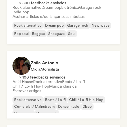
> 800 feedbacks enviados
Rock alternativo
Dream pop
Eletrônica
Garage rock
Indie pop
Assinar artistas e/ou lançar suas músicas
Rock alternativo
Dream pop
Garage rock
New wave
Pop soul
Reggae
Shoegaze
Soul
Zoila Antonio
Mídia/Jornalista
> 100 feedbacks enviados
Acid House
Rock alternativo
Beats / Lo-fi
Chill / Lo-fi Hip-Hop
Música clássica
Escrever artigos
Rock alternativo
Beats / Lo-fi
Chill / Lo-fi Hip-Hop
Comercial / Mainstream
Dance music
Disco
Dream pop
House music