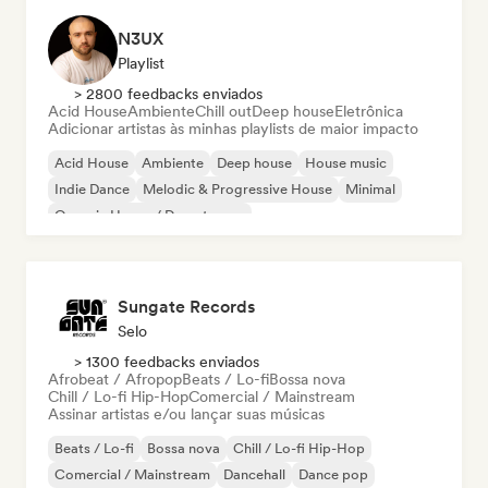
N3UX
Playlist
> 2800 feedbacks enviados
Acid House
Ambiente
Chill out
Deep house
Eletrônica
Adicionar artistas às minhas playlists de maior impacto
Acid House
Ambiente
Deep house
House music
Indie Dance
Melodic & Progressive House
Minimal
Organic House / Downtempo
Sungate Records
Selo
> 1300 feedbacks enviados
Afrobeat / Afropop
Beats / Lo-fi
Bossa nova
Chill / Lo-fi Hip-Hop
Comercial / Mainstream
Assinar artistas e/ou lançar suas músicas
Beats / Lo-fi
Bossa nova
Chill / Lo-fi Hip-Hop
Comercial / Mainstream
Dancehall
Dance pop