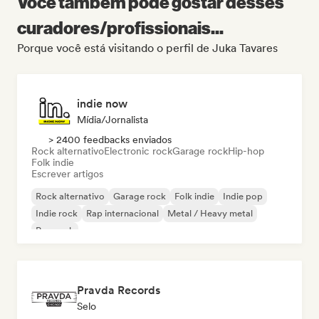
Você também pode gostar desses
curadores/profissionais...
Porque você está visitando o perfil de Juka Tavares
indie now
Mídia/Jornalista
> 2400 feedbacks enviados
Rock alternativo
Electronic rock
Garage rock
Hip-hop
Folk indie
Escrever artigos
Rock alternativo
Garage rock
Folk indie
Indie pop
Indie rock
Rap internacional
Metal / Heavy metal
Pop rock
Pravda Records
Selo