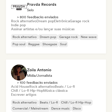
Pravda Records
Selo
> 800 feedbacks enviados
Rock alternativo
Dream pop
Eletrônica
Garage rock
Indie pop
Assinar artistas e/ou lançar suas músicas
Rock alternativo
Dream pop
Garage rock
New wave
Pop soul
Reggae
Shoegaze
Soul
Zoila Antonio
Mídia/Jornalista
> 100 feedbacks enviados
Acid House
Rock alternativo
Beats / Lo-fi
Chill / Lo-fi Hip-Hop
Música clássica
Escrever artigos
Rock alternativo
Beats / Lo-fi
Chill / Lo-fi Hip-Hop
Comercial / Mainstream
Dance music
Disco