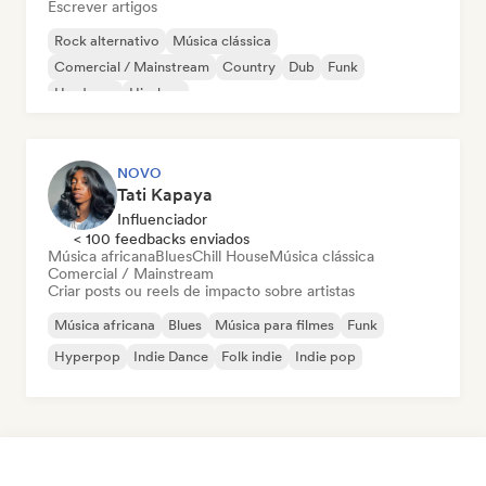
Escrever artigos
Rock alternativo
Música clássica
Comercial / Mainstream
Country
Dub
Funk
Hardcore
Hip-hop
NOVO
Tati Kapaya
Influenciador
< 100 feedbacks enviados
Música africana
Blues
Chill House
Música clássica
Comercial / Mainstream
Criar posts ou reels de impacto sobre artistas
Música africana
Blues
Música para filmes
Funk
Hyperpop
Indie Dance
Folk indie
Indie pop