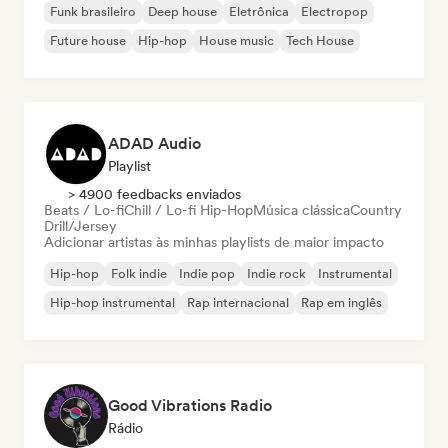
Funk brasileiro
Deep house
Eletrônica
Electropop
Future house
Hip-hop
House music
Tech House
ADAD Audio
Playlist
> 4900 feedbacks enviados
Beats / Lo-fi
Chill / Lo-fi Hip-Hop
Música clássica
Country
Drill/Jersey
Adicionar artistas às minhas playlists de maior impacto
Hip-hop
Folk indie
Indie pop
Indie rock
Instrumental
Hip-hop instrumental
Rap internacional
Rap em inglês
Good Vibrations Radio
Rádio