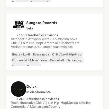
Dream pop
House music
Sungate Records
Selo
> 1300 feedbacks enviados
Afrobeat / Afropop
Beats / Lo-fi
Bossa nova
Chill / Lo-fi Hip-Hop
Comercial / Mainstream
Assinar artistas e/ou lançar suas músicas
Beats / Lo-fi
Bossa nova
Chill / Lo-fi Hip-Hop
Comercial / Mainstream
Dancehall
Dance pop
Hip-hop
Pop soul
Dulaxi
Mídia/Jornalista
> 3000 feedbacks enviados
Rock alternativo
Chill / Lo-fi Hip-Hop
Música clássica
Comercial / Mainstream
Country