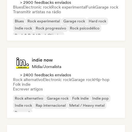
> 2900 feedbacks enviados
Blues
Electronic rock
Rock experimental
Funk
Garage rock
Transmitir artistas na rádio
Blues
Rock experimental
Garage rock
Hard rock
Indie rock
Rock progressivo
Rock psicodélico
Rock & Roll / Rock Clássico
indie now
Mídia/Jornalista
> 2400 feedbacks enviados
Rock alternativo
Electronic rock
Garage rock
Hip-hop
Folk indie
Escrever artigos
Rock alternativo
Garage rock
Folk indie
Indie pop
Indie rock
Rap internacional
Metal / Heavy metal
Pop rock