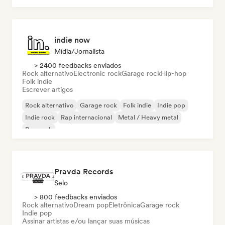
indie now
Mídia/Jornalista
> 2400 feedbacks enviados
Rock alternativo
Electronic rock
Garage rock
Hip-hop
Folk indie
Escrever artigos
Rock alternativo
Garage rock
Folk indie
Indie pop
Indie rock
Rap internacional
Metal / Heavy metal
Pop rock
Pravda Records
Selo
> 800 feedbacks enviados
Rock alternativo
Dream pop
Eletrônica
Garage rock
Indie pop
Assinar artistas e/ou lançar suas músicas