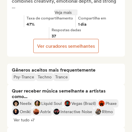
combines creativity, emotional depth, and strong 
...
Veja mais
Taxa de compartilhamento
Compartilha em
47%
1 dia
Respostas dadas
37
Ver curadores semelhantes
Gêneros aceitos mais frequentemente
Psy-Trance
Techno
Trance
Quer receber música semelhante a artistas
como...
Neelix
Liquid Soul
Vegas (Brazil)
Phaxe
Omiki
Astrix
Interactive Noise
Ritmo
Ver tudo +7