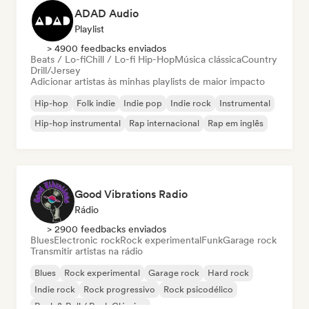
ADAD Audio
Playlist
> 4900 feedbacks enviados
Beats / Lo-fi
Chill / Lo-fi Hip-Hop
Música clássica
Country
Drill/Jersey
Adicionar artistas às minhas playlists de maior impacto
Hip-hop
Folk indie
Indie pop
Indie rock
Instrumental
Hip-hop instrumental
Rap internacional
Rap em inglês
Good Vibrations Radio
Rádio
> 2900 feedbacks enviados
Blues
Electronic rock
Rock experimental
Funk
Garage rock
Transmitir artistas na rádio
Blues
Rock experimental
Garage rock
Hard rock
Indie rock
Rock progressivo
Rock psicodélico
Rock & Roll / Rock Clássico