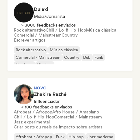
Dulaxi
Mídia/Jornalista
> 3000 feedbacks enviados
Rock alternativo
Chill / Lo-fi Hip-Hop
Música clássica
Comercial / Mainstream
Country
Escrever artigos
Rock alternativo
Música clássica
Comercial / Mainstream
Country
Dub
Funk
Hardcore
Hip-hop
NOVO
Zhakira Razhé
Influenciador
< 100 feedbacks enviados
Afrobeat / Afropop
Afro House / Amapiano
Chill / Lo-fi Hip-Hop
Comercial / Mainstream
Jazz experimental
Criar posts ou reels de impacto sobre artistas
Afrobeat / Afropop
Funk
Hip-hop
Jazz moderno