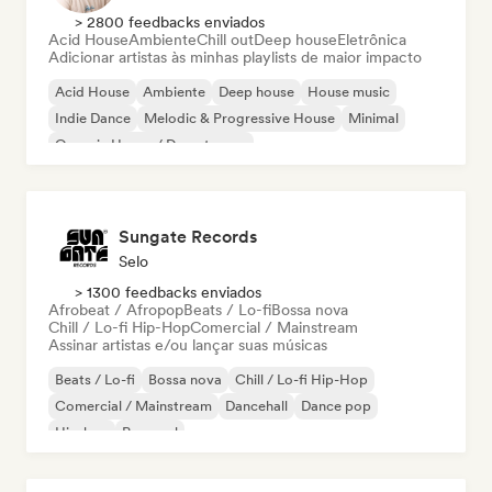
> 2800 feedbacks enviados
Acid House
Ambiente
Chill out
Deep house
Eletrônica
Adicionar artistas às minhas playlists de maior impacto
Acid House
Ambiente
Deep house
House music
Indie Dance
Melodic & Progressive House
Minimal
Organic House / Downtempo
Sungate Records
Selo
> 1300 feedbacks enviados
Afrobeat / Afropop
Beats / Lo-fi
Bossa nova
Chill / Lo-fi Hip-Hop
Comercial / Mainstream
Assinar artistas e/ou lançar suas músicas
Beats / Lo-fi
Bossa nova
Chill / Lo-fi Hip-Hop
Comercial / Mainstream
Dancehall
Dance pop
Hip-hop
Pop soul