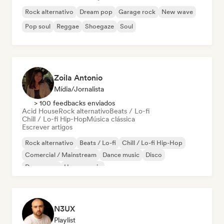
Rock alternativo
Dream pop
Garage rock
New wave
Pop soul
Reggae
Shoegaze
Soul
Zoila Antonio
Mídia/Jornalista
> 100 feedbacks enviados
Acid House
Rock alternativo
Beats / Lo-fi
Chill / Lo-fi Hip-Hop
Música clássica
Escrever artigos
Rock alternativo
Beats / Lo-fi
Chill / Lo-fi Hip-Hop
Comercial / Mainstream
Dance music
Disco
Dream pop
House music
N3UX
Playlist