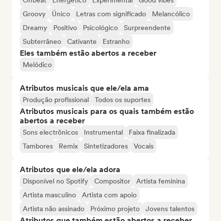
Offbeat
Energético
Experimental
Good vibes
Groovy
Único
Letras com significado
Melancólico
Dreamy
Positivo
Psicológico
Surpreendente
Subterrâneo
Cativante
Estranho
Eles também estão abertos a receber
Melódico
Atributos musicais que ele/ela ama
Produção profissional
Todos os suportes
Atributos musicais para os quais também estão
abertos a receber
Sons electrônicos
Instrumental
Faixa finalizada
Tambores
Remix
Sintetizadores
Vocais
Atributos que ele/ela adora
Disponível no Spotify
Compositor
Artista feminina
Artista masculino
Artista com apoio
Artista não assinado
Próximo projeto
Jovens talentos
Atributos que também estão abertos a receber