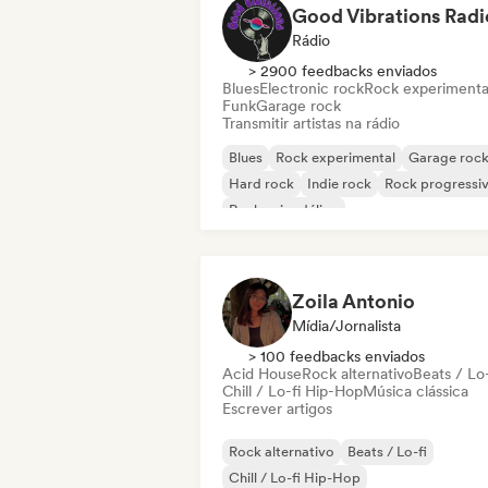
Good Vibrations Radi
Rádio
> 2900 feedbacks enviados
Blues
Electronic rock
Rock experimenta
Funk
Garage rock
Transmitir artistas na rádio
Blues
Rock experimental
Garage roc
Hard rock
Indie rock
Rock progressi
Rock psicodélico
Rock & Roll / Rock Clássico
Zoila Antonio
Mídia/Jornalista
> 100 feedbacks enviados
Acid House
Rock alternativo
Beats / Lo-
Chill / Lo-fi Hip-Hop
Música clássica
Escrever artigos
Rock alternativo
Beats / Lo-fi
Chill / Lo-fi Hip-Hop