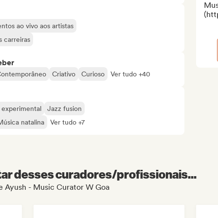
Mus
(ht
tos ao vivo aos artistas
 carreiras
eber
ontemporâneo
Criativo
Curioso
Ver tudo +40
 experimental
Jazz fusion
Música natalina
Ver tudo +7
r desses curadores/profissionais...
 de Ayush - Music Curator W Goa