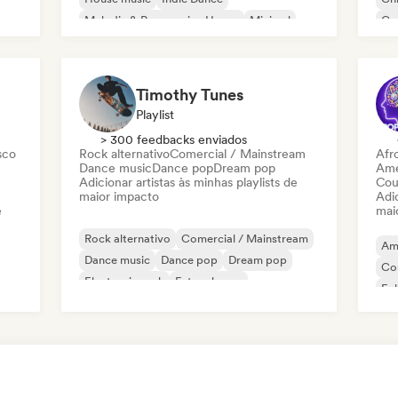
Melodic & Progressive House
Minimal
Co
Organic House / Downtempo
Da
Timothy Tunes
Playlist
> 300 feedbacks enviados
sco
Rock alternativo
Comercial / Mainstream
Afr
Dance music
Dance pop
Dream pop
Ame
Adicionar artistas às minhas playlists de
Cou
maior impacto
Adic
e
mai
Rock alternativo
Comercial / Mainstream
Am
Dance music
Dance pop
Dream pop
Co
Electronic rock
Future house
Fol
Garage rock