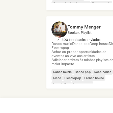
Comercial / Mainstream
Dance music
Disco
Dream pop
House music
Tommy Menger
Booker, Playlist
> 1800 feedbacks enviados
Dance music
Dance pop
Deep house
Di
Electropop
Achar ou propor oportunidades de
eventos ao vivo aos artistas
Adicionar artistas às minhas playlists d
maior impacto
Dance music
Dance pop
Deep house
Disco
Electropop
French house
French Pop
House music