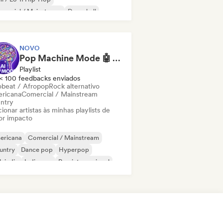
mercial / Mainstream
Dancehall
nce pop
Hip-hop
Pop soul
NOVO
Pop Machine Mode 🤖 AI Music, Indie Pop & Dream Pop
Playlist
< 100 feedbacks enviados
obeat / Afropop
Rock alternativo
ricana
Comercial / Mainstream
ntry
ionar artistas às minhas playlists de
or impacto
ericana
Comercial / Mainstream
untry
Dance pop
Hyperpop
k indie
Indie pop
Pop internacional