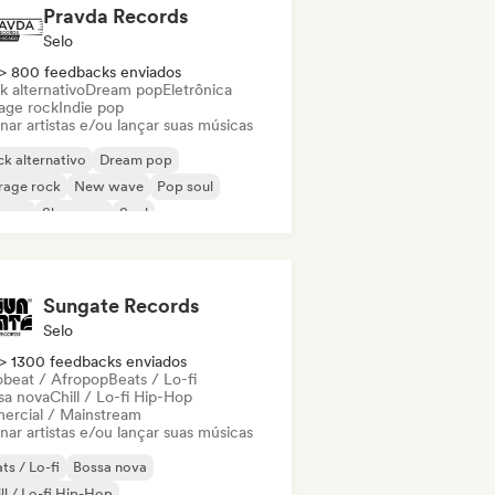
Pravda Records
Selo
> 800 feedbacks enviados
k alternativo
Dream pop
Eletrônica
age rock
Indie pop
nar artistas e/ou lançar suas músicas
k alternativo
Dream pop
rage rock
New wave
Pop soul
ggae
Shoegaze
Soul
Sungate Records
Selo
> 1300 feedbacks enviados
obeat / Afropop
Beats / Lo-fi
sa nova
Chill / Lo-fi Hip-Hop
ercial / Mainstream
nar artistas e/ou lançar suas músicas
ts / Lo-fi
Bossa nova
ll / Lo-fi Hip-Hop