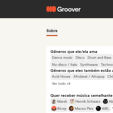
Sobre
Gêneros que ele/ela ama
Dance music
Disco
Drum and Bass
Nu-disco / Italo
Synthwave
Techno
Gêneros que eles também estão 
Acid House
Afrobeat / Afropop
Chi
Ver tudo +4
Quer receber música semelhante a
Marsh
Henrik Schwarz
Ab
Bicep
Maceo Plex
16BL