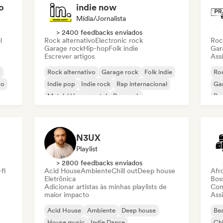
o
indie now
Mídia/Jornalista
> 2400 feedbacks enviados
l
Rock alternativo
Electronic rock
Roc
Garage rock
Hip-hop
Folk indie
Gar
Escrever artigos
Assi
k
Rock alternativo
Garage rock
Folk indie
Roc
vo
Indie pop
Indie rock
Rap internacional
Ga
Metal / Heavy metal
Pop rock
Re
N3UX
Playlist
> 2800 feedbacks enviados
fi
Acid House
Ambiente
Chill out
Deep house
Afr
Eletrônica
Bos
Adicionar artistas às minhas playlists de
Com
maior impacto
Assi
Acid House
Ambiente
Deep house
Bea
House music
Indie Dance
Chi