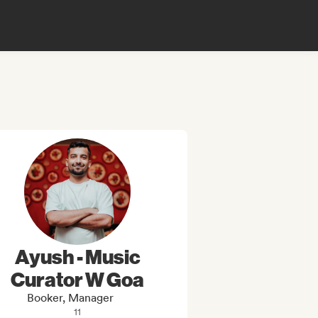
Ayush - Music
Curator W Goa
Booker, Manager
11