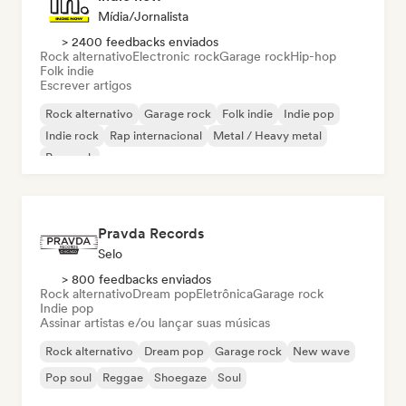
Mídia/Jornalista
> 2400 feedbacks enviados
Rock alternativo
Electronic rock
Garage rock
Hip-hop
Folk indie
Escrever artigos
Rock alternativo
Garage rock
Folk indie
Indie pop
Indie rock
Rap internacional
Metal / Heavy metal
Pop rock
Pravda Records
Selo
> 800 feedbacks enviados
Rock alternativo
Dream pop
Eletrônica
Garage rock
Indie pop
Assinar artistas e/ou lançar suas músicas
Rock alternativo
Dream pop
Garage rock
New wave
Pop soul
Reggae
Shoegaze
Soul