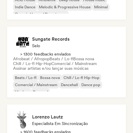
Indie Dance
Melodic & Progressive House
Minimal
Organic House / Downtempo
Sungate Records
Selo
> 1300 feedbacks enviados
Afrobeat / Afropop
Beats / Lo-fi
Bossa nova
Chill / Lo-fi Hip-Hop
Comercial / Mainstream
Assinar artistas e/ou lançar suas músicas
Beats / Lo-fi
Bossa nova
Chill / Lo-fi Hip-Hop
Comercial / Mainstream
Dancehall
Dance pop
Hip-hop
Pop soul
Lorenzo Lautz
Especialista Em Sincronização
> 1600 feedbacks enviados