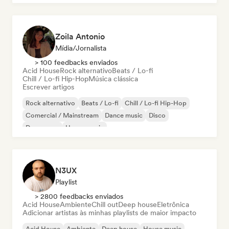
Zoila Antonio
Mídia/Jornalista
> 100 feedbacks enviados
Acid House
Rock alternativo
Beats / Lo-fi
Chill / Lo-fi Hip-Hop
Música clássica
Escrever artigos
Rock alternativo
Beats / Lo-fi
Chill / Lo-fi Hip-Hop
Comercial / Mainstream
Dance music
Disco
Dream pop
House music
N3UX
Playlist
> 2800 feedbacks enviados
Acid House
Ambiente
Chill out
Deep house
Eletrônica
Adicionar artistas às minhas playlists de maior impacto
Acid House
Ambiente
Deep house
House music