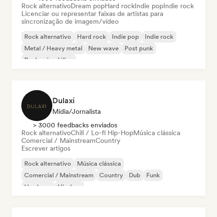
Rock alternativo
Dream pop
Hard rock
Indie pop
Indie rock
Licenciar ou representar faixas de artistas para
sincronização de imagem/vídeo
Rock alternativo
Hard rock
Indie pop
Indie rock
Metal / Heavy metal
New wave
Post punk
Rock psicodélico
Dulaxi
Mídia/Jornalista
> 3000 feedbacks enviados
Rock alternativo
Chill / Lo-fi Hip-Hop
Música clássica
Comercial / Mainstream
Country
Escrever artigos
Rock alternativo
Música clássica
Comercial / Mainstream
Country
Dub
Funk
Hardcore
Hip-hop