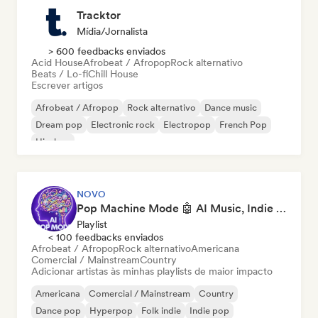
Tracktor
Mídia/Jornalista
> 600 feedbacks enviados
Acid House
Afrobeat / Afropop
Rock alternativo
Beats / Lo-fi
Chill House
Escrever artigos
Afrobeat / Afropop
Rock alternativo
Dance music
Dream pop
Electronic rock
Electropop
French Pop
Hip-hop
NOVO
Pop Machine Mode 🤖 AI Music, Indie Pop & Dream Pop
Playlist
< 100 feedbacks enviados
Afrobeat / Afropop
Rock alternativo
Americana
Comercial / Mainstream
Country
Adicionar artistas às minhas playlists de maior impacto
Americana
Comercial / Mainstream
Country
Dance pop
Hyperpop
Folk indie
Indie pop