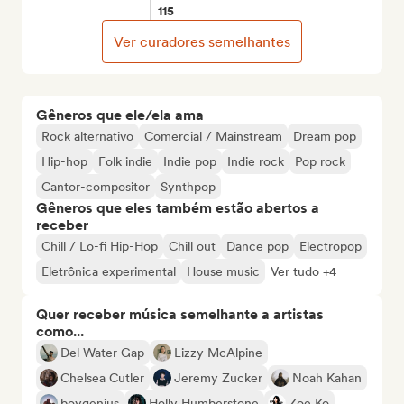
115
Ver curadores semelhantes
Gêneros que ele/ela ama
Rock alternativo
Comercial / Mainstream
Dream pop
Hip-hop
Folk indie
Indie pop
Indie rock
Pop rock
Cantor-compositor
Synthpop
Gêneros que eles também estão abertos a
receber
Chill / Lo-fi Hip-Hop
Chill out
Dance pop
Electropop
Eletrônica experimental
House music
Ver tudo +4
Quer receber música semelhante a artistas
como...
Del Water Gap
Lizzy McAlpine
Chelsea Cutler
Jeremy Zucker
Noah Kahan
boygenius
Holly Humberstone
Zoe Ko