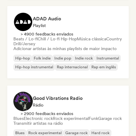
ADAD Audio
Playlist
> 4900 feedbacks enviados
Beats / Lo-fi
Chill / Lo-fi Hip-Hop
Música clássica
Country
Drill/Jersey
Adicionar artistas às minhas playlists de maior impacto
Hip-hop
Folk indie
Indie pop
Indie rock
Instrumental
Hip-hop instrumental
Rap internacional
Rap em inglês
Good Vibrations Radio
Rádio
> 2900 feedbacks enviados
Blues
Electronic rock
Rock experimental
Funk
Garage rock
Transmitir artistas na rádio
Blues
Rock experimental
Garage rock
Hard rock