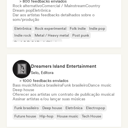
> 800 feedbacks enviados
Rock alternativo
Comercial / Mainstream
Country
Dream pop
Eletrônica
Dar aos artistas feedbacks detalhados sobre o
som/produção
Eletrônica
Rock experimental
Folk indie
Indie pop
Indie rock
Metal / Heavy metal
Post punk
Rock & Roll / Rock Clássico
Dreamers Island Entertainment
Selo, Editora
> 1000 feedbacks enviados
Bass music
Música brasileira
Funk brasileiro
Dance music
Deep house
Oferecer aos artistas um contrato de publicação musical
Assinar artistas e/ou lançar suas músicas
Funk brasileiro
Deep house
Eletrônica
Electropop
Future house
Hip-hop
House music
Tech House