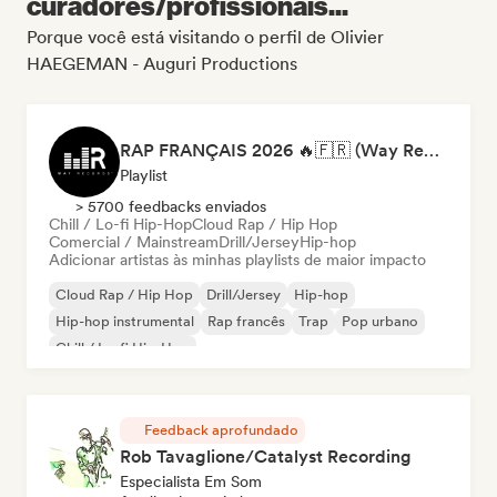
curadores/profissionais...
Porque você está visitando o perfil de Olivier
HAEGEMAN - Auguri Productions
RAP FRANÇAIS 2026 🔥🇫🇷 (Way Records)
Playlist
> 5700 feedbacks enviados
Chill / Lo-fi Hip-Hop
Cloud Rap / Hip Hop
Comercial / Mainstream
Drill/Jersey
Hip-hop
Adicionar artistas às minhas playlists de maior impacto
Cloud Rap / Hip Hop
Drill/Jersey
Hip-hop
Hip-hop instrumental
Rap francês
Trap
Pop urbano
Chill / Lo-fi Hip-Hop
Feedback aprofundado
Rob Tavaglione/Catalyst Recording
Especialista Em Som