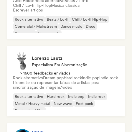
Acid House
Rock alternativo
Beats / Lo-fi
Chill / Lo-fi Hip-Hop
Música clássica
Escrever artigos
Rock alternativo
Beats / Lo-fi
Chill / Lo-fi Hip-Hop
Comercial / Mainstream
Dance music
Disco
Dream pop
House music
Lorenzo Lautz
Especialista Em Sincronização
> 1600 feedbacks enviados
Rock alternativo
Dream pop
Hard rock
Indie pop
Indie rock
Licenciar ou representar faixas de artistas para
sincronização de imagem/vídeo
Rock alternativo
Hard rock
Indie pop
Indie rock
Metal / Heavy metal
New wave
Post punk
Rock psicodélico