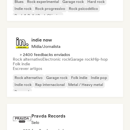
Blues
Rock experimental
Garage rock
Hard rock
Indie rock
Rock progressivo
Rock psicodélico
Rock & Roll / Rock Clássico
indie now
Mídia/Jornalista
> 2400 feedbacks enviados
Rock alternativo
Electronic rock
Garage rock
Hip-hop
Folk indie
Escrever artigos
Rock alternativo
Garage rock
Folk indie
Indie pop
Indie rock
Rap internacional
Metal / Heavy metal
Pop rock
Pravda Records
Selo