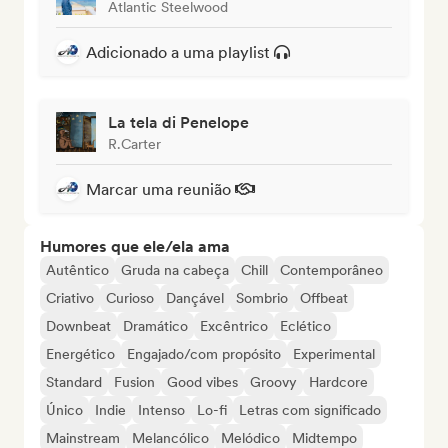
Atlantic Steelwood
Adicionado a uma playlist
La tela di Penelope
R.Carter
Marcar uma reunião
Humores que ele/ela ama
Autêntico
Gruda na cabeça
Chill
Contemporâneo
Criativo
Curioso
Dançável
Sombrio
Offbeat
Downbeat
Dramático
Excêntrico
Eclético
Energético
Engajado/com propósito
Experimental
Standard
Fusion
Good vibes
Groovy
Hardcore
Único
Indie
Intenso
Lo-fi
Letras com significado
Mainstream
Melancólico
Melódico
Midtempo