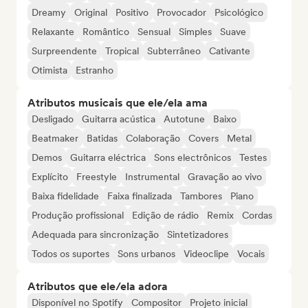
Dreamy
Original
Positivo
Provocador
Psicológico
Relaxante
Romântico
Sensual
Simples
Suave
Surpreendente
Tropical
Subterrâneo
Cativante
Otimista
Estranho
Atributos musicais que ele/ela ama
Desligado
Guitarra acústica
Autotune
Baixo
Beatmaker
Batidas
Colaboração
Covers
Metal
Demos
Guitarra eléctrica
Sons electrônicos
Testes
Explícito
Freestyle
Instrumental
Gravação ao vivo
Baixa fidelidade
Faixa finalizada
Tambores
Piano
Produção profissional
Edição de rádio
Remix
Cordas
Adequada para sincronização
Sintetizadores
Todos os suportes
Sons urbanos
Videoclipe
Vocais
Atributos que ele/ela adora
Disponível no Spotify
Compositor
Projeto inicial