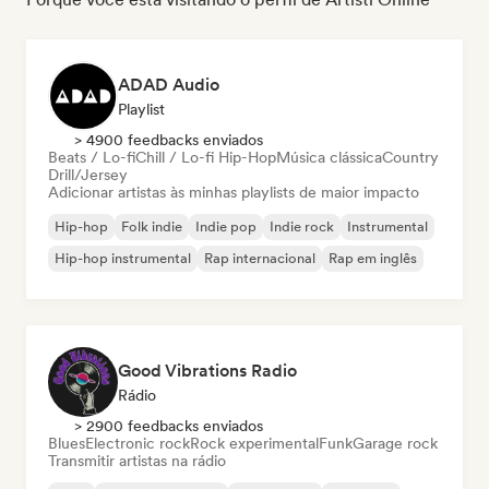
ADAD Audio
Playlist
> 4900 feedbacks enviados
Beats / Lo-fi
Chill / Lo-fi Hip-Hop
Música clássica
Country
Drill/Jersey
Adicionar artistas às minhas playlists de maior impacto
Hip-hop
Folk indie
Indie pop
Indie rock
Instrumental
Hip-hop instrumental
Rap internacional
Rap em inglês
Good Vibrations Radio
Rádio
> 2900 feedbacks enviados
Blues
Electronic rock
Rock experimental
Funk
Garage rock
Transmitir artistas na rádio