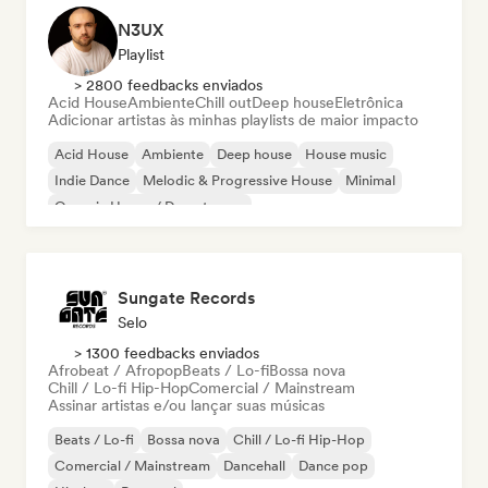
N3UX
Playlist
> 2800 feedbacks enviados
Acid House
Ambiente
Chill out
Deep house
Eletrônica
Adicionar artistas às minhas playlists de maior impacto
Acid House
Ambiente
Deep house
House music
Indie Dance
Melodic & Progressive House
Minimal
Organic House / Downtempo
Sungate Records
Selo
> 1300 feedbacks enviados
Afrobeat / Afropop
Beats / Lo-fi
Bossa nova
Chill / Lo-fi Hip-Hop
Comercial / Mainstream
Assinar artistas e/ou lançar suas músicas
Beats / Lo-fi
Bossa nova
Chill / Lo-fi Hip-Hop
Comercial / Mainstream
Dancehall
Dance pop