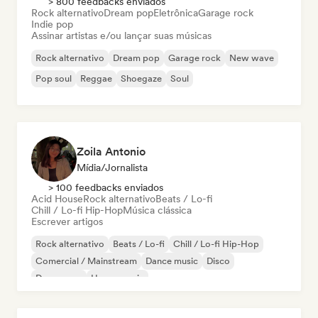
> 800 feedbacks enviados
Rock alternativo
Dream pop
Eletrônica
Garage rock
Indie pop
Assinar artistas e/ou lançar suas músicas
Rock alternativo
Dream pop
Garage rock
New wave
Pop soul
Reggae
Shoegaze
Soul
Zoila Antonio
Mídia/Jornalista
> 100 feedbacks enviados
Acid House
Rock alternativo
Beats / Lo-fi
Chill / Lo-fi Hip-Hop
Música clássica
Escrever artigos
Rock alternativo
Beats / Lo-fi
Chill / Lo-fi Hip-Hop
Comercial / Mainstream
Dance music
Disco
Dream pop
House music