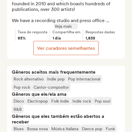
founded in 2010 and which boasts hundreds of 
publications, over 300 artists!

We have a recording studio and press office ...
Veja mais
Taxa de resposta
Compartilha em
Respostas dadas
93%
1 dia
1,835
Ver curadores semelhantes
Gêneros aceitos mais frequentemente
Rock alternativo
Indie pop
Pop internacional
Pop rock
Cantor-compositor
Gêneros que ele/ela ama
Disco
Electropop
Folk indie
Indie rock
Pop soul
R&B
Gêneros que eles também estão abertos a
receber
Blues
Bossa nova
Música italiana
Dance pop
Funk