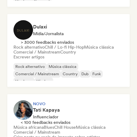
Hip-hop
Pop soul
Dulaxi
Mídia/Jornalista
> 3000 feedbacks enviados
Rock alternativo
Chill / Lo-fi Hip-Hop
Música clássica
Comercial / Mainstream
Country
Escrever artigos
Rock alternativo
Música clássica
Comercial / Mainstream
Country
Dub
Funk
Hardcore
Hip-hop
NOVO
Tati Kapaya
Influenciador
< 100 feedbacks enviados
Música africana
Blues
Chill House
Música clássica
Comercial / Mainstream