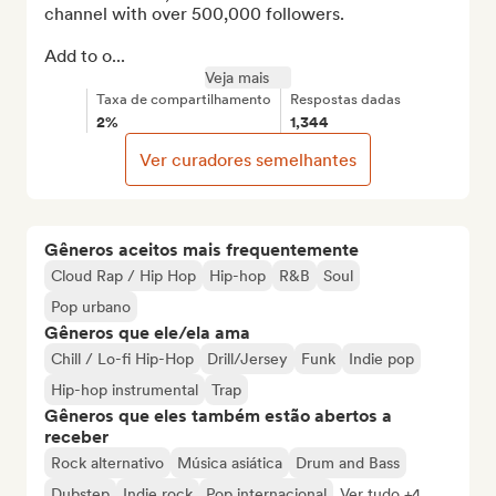
channel with over 500,000 followers.

Add to o...
Veja mais
Taxa de compartilhamento
Respostas dadas
2%
1,344
Ver curadores semelhantes
Gêneros aceitos mais frequentemente
Cloud Rap / Hip Hop
Hip-hop
R&B
Soul
Pop urbano
Gêneros que ele/ela ama
Chill / Lo-fi Hip-Hop
Drill/Jersey
Funk
Indie pop
Hip-hop instrumental
Trap
Gêneros que eles também estão abertos a
receber
Rock alternativo
Música asiática
Drum and Bass
Dubstep
Indie rock
Pop internacional
Ver tudo +4