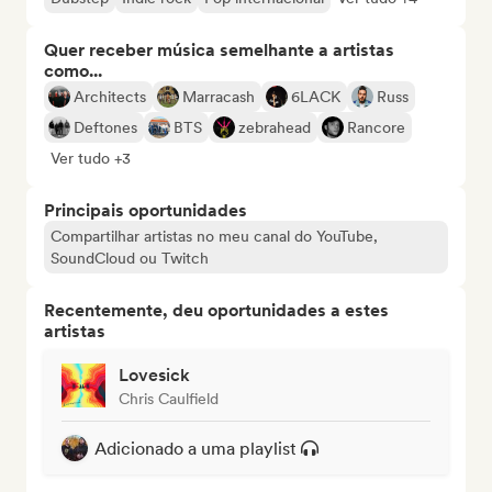
Quer receber música semelhante a artistas
como...
Architects
Marracash
6LACK
Russ
Deftones
BTS
zebrahead
Rancore
Ver tudo +3
Principais oportunidades
Compartilhar artistas no meu canal do YouTube,
SoundCloud ou Twitch
Recentemente, deu oportunidades a estes
artistas
Lovesick
Chris Caulfield
Adicionado a uma playlist