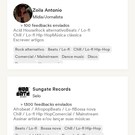
Zoila Antonio
Mídia/Jornalista
> 100 feedbacks enviados
Acid House
Rock alternativo
Beats / Lo-fi
Chill / Lo-fi Hip-Hop
Música clássica
Escrever artigos
Rock alternativo
Beats / Lo-fi
Chill / Lo-fi Hip-Hop
Comercial / Mainstream
Dance music
Disco
Dream pop
House music
Sungate Records
Selo
> 1300 feedbacks enviados
Afrobeat / Afropop
Beats / Lo-fi
Bossa nova
Chill / Lo-fi Hip-Hop
Comercial / Mainstream
Assinar artistas e/ou lançar suas músicas
Beats / Lo-fi
Bossa nova
Chill / Lo-fi Hip-Hop