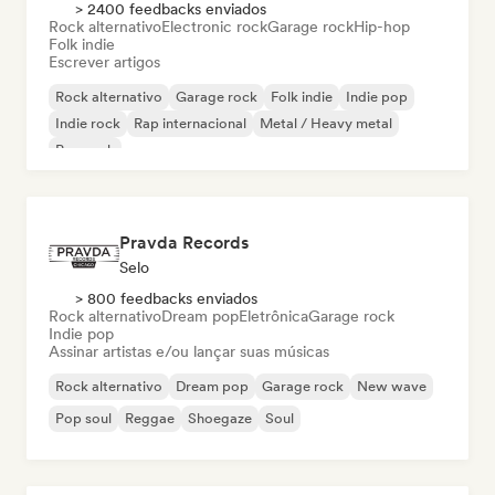
> 2400 feedbacks enviados
Rock alternativo
Electronic rock
Garage rock
Hip-hop
Folk indie
Escrever artigos
Rock alternativo
Garage rock
Folk indie
Indie pop
Indie rock
Rap internacional
Metal / Heavy metal
Pop rock
Pravda Records
Selo
> 800 feedbacks enviados
Rock alternativo
Dream pop
Eletrônica
Garage rock
Indie pop
Assinar artistas e/ou lançar suas músicas
Rock alternativo
Dream pop
Garage rock
New wave
Pop soul
Reggae
Shoegaze
Soul