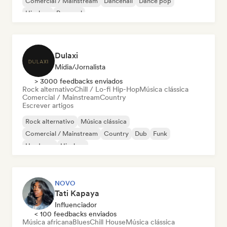
Comercial / Mainstream
Dancehall
Dance pop
Hip-hop
Pop soul
Dulaxi
Mídia/Jornalista
> 3000 feedbacks enviados
Rock alternativo
Chill / Lo-fi Hip-Hop
Música clássica
Comercial / Mainstream
Country
Escrever artigos
Rock alternativo
Música clássica
Comercial / Mainstream
Country
Dub
Funk
Hardcore
Hip-hop
NOVO
Tati Kapaya
Influenciador
< 100 feedbacks enviados
Música africana
Blues
Chill House
Música clássica