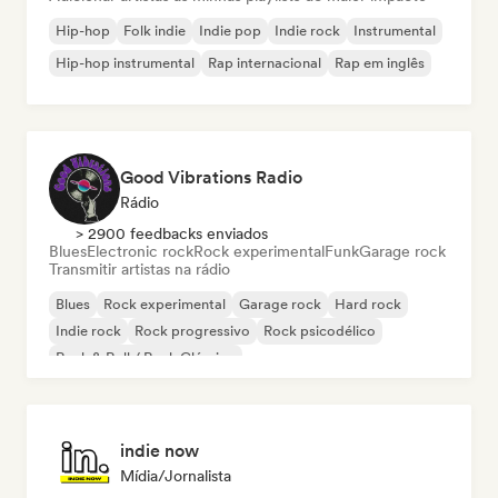
Hip-hop
Folk indie
Indie pop
Indie rock
Instrumental
Hip-hop instrumental
Rap internacional
Rap em inglês
Good Vibrations Radio
Rádio
> 2900 feedbacks enviados
Blues
Electronic rock
Rock experimental
Funk
Garage rock
Transmitir artistas na rádio
Blues
Rock experimental
Garage rock
Hard rock
Indie rock
Rock progressivo
Rock psicodélico
Rock & Roll / Rock Clássico
indie now
Mídia/Jornalista