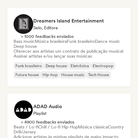
Dreamers Island Entertainment
Selo, Editora
> 1000 feedbacks enviados
Bass music
Música brasileira
Funk brasileiro
Dance music
Deep house
Oferecer aos artistas um contrato de publicação musical
Assinar artistas e/ou lançar suas músicas
Funk brasileiro
Deep house
Eletrônica
Electropop
Future house
Hip-hop
House music
Tech House
ADAD Audio
Playlist
> 4900 feedbacks enviados
Beats / Lo-fi
Chill / Lo-fi Hip-Hop
Música clássica
Country
Drill/Jersey
Adicionar artistas às minhas playlists de maior impacto