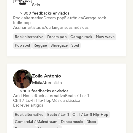
Selo
> 800 feedbacks enviados
Rock alternativo
Dream pop
Eletrônica
Garage rock
Indie pop
Assinar artistas e/ou lançar suas músicas
Rock alternativo
Dream pop
Garage rock
New wave
Pop soul
Reggae
Shoegaze
Soul
Zoila Antonio
Mídia/Jornalista
> 100 feedbacks enviados
Acid House
Rock alternativo
Beats / Lo-fi
Chill / Lo-fi Hip-Hop
Música clássica
Escrever artigos
Rock alternativo
Beats / Lo-fi
Chill / Lo-fi Hip-Hop
Comercial / Mainstream
Dance music
Disco
Dream pop
House music