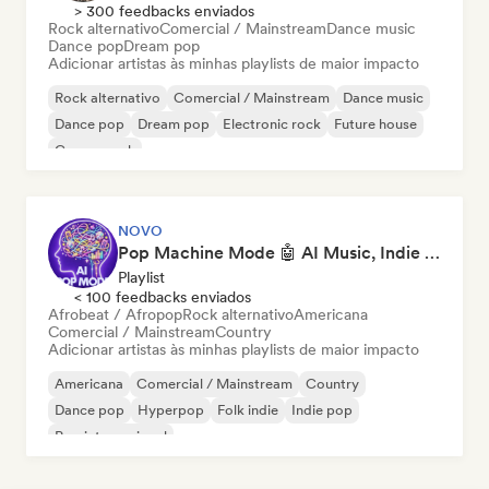
> 300 feedbacks enviados
Rock alternativo
Comercial / Mainstream
Dance music
Dance pop
Dream pop
Adicionar artistas às minhas playlists de maior impacto
Rock alternativo
Comercial / Mainstream
Dance music
Dance pop
Dream pop
Electronic rock
Future house
Garage rock
NOVO
Pop Machine Mode 🤖 AI Music, Indie Pop & Dream Pop
Playlist
< 100 feedbacks enviados
Afrobeat / Afropop
Rock alternativo
Americana
Comercial / Mainstream
Country
Adicionar artistas às minhas playlists de maior impacto
Americana
Comercial / Mainstream
Country
Dance pop
Hyperpop
Folk indie
Indie pop
Pop internacional