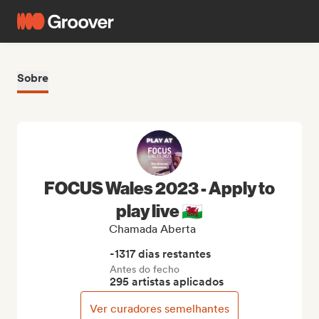
Sobre
FOCUS Wales 2023 - Apply to
play live 🏴󠁧󠁢󠁷󠁬󠁳󠁿
Chamada Aberta
-1317 dias restantes
Antes do fecho
295 artistas aplicados
Ver curadores semelhantes