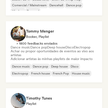
Comercial / Mainstream
Dancehall
Dance pop
Hip-hop
Pop soul
Tommy Menger
Booker, Playlist
> 1800 feedbacks enviados
Dance music
Dance pop
Deep house
Disco
Electropop
Achar ou propor oportunidades de eventos ao vivo aos
artistas
Adicionar artistas às minhas playlists de maior impacto
Dance music
Dance pop
Deep house
Disco
Electropop
French house
French Pop
House music
Timothy Tunes
Playlist