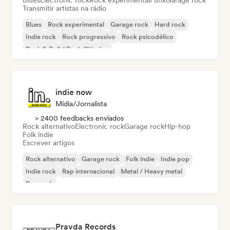
Blues
Electronic rock
Rock experimental
Funk
Garage rock
Transmitir artistas na rádio
Blues
Rock experimental
Garage rock
Hard rock
Indie rock
Rock progressivo
Rock psicodélico
Rock & Roll / Rock Clássico
indie now
Mídia/Jornalista
> 2400 feedbacks enviados
Rock alternativo
Electronic rock
Garage rock
Hip-hop
Folk indie
Escrever artigos
Rock alternativo
Garage rock
Folk indie
Indie pop
Indie rock
Rap internacional
Metal / Heavy metal
Pop rock
Pravda Records