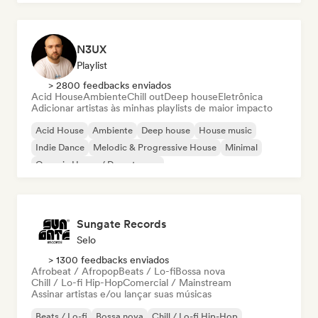
N3UX
Playlist
> 2800 feedbacks enviados
Acid House
Ambiente
Chill out
Deep house
Eletrônica
Adicionar artistas às minhas playlists de maior impacto
Acid House
Ambiente
Deep house
House music
Indie Dance
Melodic & Progressive House
Minimal
Organic House / Downtempo
Sungate Records
Selo
> 1300 feedbacks enviados
Afrobeat / Afropop
Beats / Lo-fi
Bossa nova
Chill / Lo-fi Hip-Hop
Comercial / Mainstream
Assinar artistas e/ou lançar suas músicas
Beats / Lo-fi
Bossa nova
Chill / Lo-fi Hip-Hop