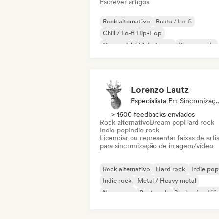
Escrever artigos
Rock alternativo
Beats / Lo-fi
Chill / Lo-fi Hip-Hop
Comercial / Mainstream
Dance music
Disco
Dream pop
House music
Lorenzo Lautz
Especialista Em 
> 1600 feedbacks enviados
Rock alternativo
Dream pop
Hard rock
Indie pop
Indie rock
Licenciar ou representar faixas de artis
para sincronização de imagem/vídeo
Rock alternativo
Hard rock
Indie pop
Indie rock
Metal / Heavy metal
New wave
Post punk
Rock psicodéli