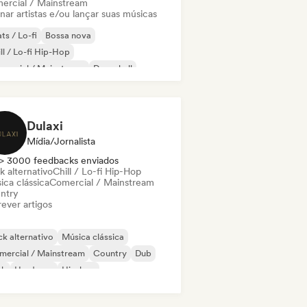
ercial / Mainstream
nar artistas e/ou lançar suas músicas
ts / Lo-fi
Bossa nova
ll / Lo-fi Hip-Hop
mercial / Mainstream
Dancehall
nce pop
Hip-hop
Pop soul
Dulaxi
Mídia/Jornalista
> 3000 feedbacks enviados
k alternativo
Chill / Lo-fi Hip-Hop
ica clássica
Comercial / Mainstream
ntry
ever artigos
k alternativo
Música clássica
mercial / Mainstream
Country
Dub
nk
Hardcore
Hip-hop