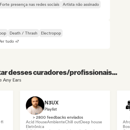
Forte presença nas redes sociais
Artista não assinado
pop
Death / Thrash
Electropop
Ver tudo +7
r desses curadores/profissionais...
de Any Ears
N3UX
Playlist
> 2800 feedbacks enviados
fi
Acid House
Ambiente
Chill out
Deep house
Afr
Eletrônica
Bos