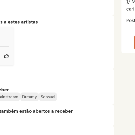
👂 M
cari
Post
 a estes artistas
eber
ainstream
Dreamy
Sensual
s também estão abertos a receber