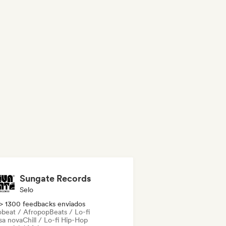
Sungate Records
Selo
> 1300 feedbacks enviados
obeat / Afropop
Beats / Lo-fi
sa nova
Chill / Lo-fi Hip-Hop