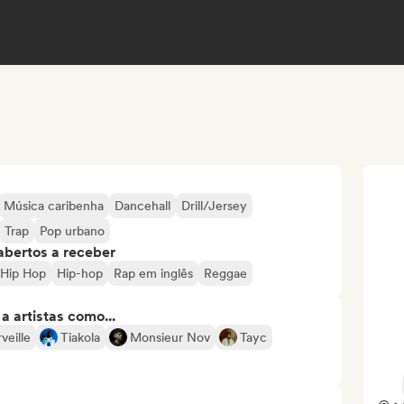
Música caribenha
Dancehall
Drill/Jersey
Trap
Pop urbano
abertos a receber
 Hip Hop
Hip-hop
Rap em inglês
Reggae
 artistas como...
veille
Tiakola
Monsieur Nov
Tayc