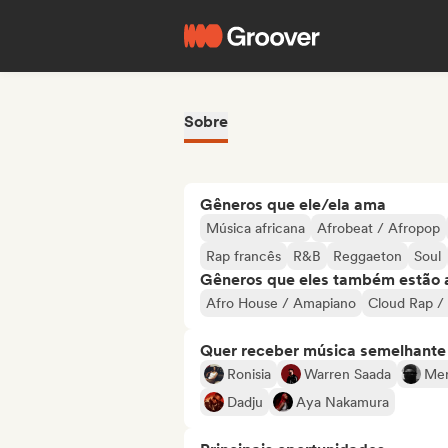
Sobre
Gêneros que ele/ela ama
Música africana
Afrobeat / Afropop
Rap francês
R&B
Reggaeton
Soul
Gêneros que eles também estão 
Afro House / Amapiano
Cloud Rap /
Quer receber música semelhante a
Ronisia
Warren Saada
Mer
Dadju
Aya Nakamura