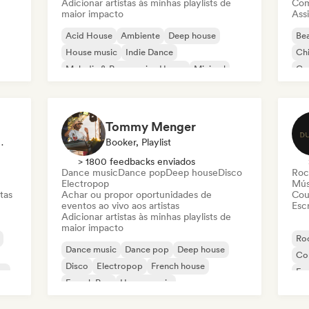
Adicionar artistas às minhas playlists de
Com
maior impacto
Assi
Acid House
Ambiente
Deep house
Bea
House music
Indie Dance
Chi
Melodic & Progressive House
Minimal
Co
Organic House / Downtempo
Da
Tommy Menger
Sincronização
Booker, Playlist
> 1800 feedbacks enviados
Dance music
Dance pop
Deep house
Disco
Roc
Electropop
Mús
tas
Achar ou propor oportunidades de
Cou
eventos ao vivo aos artistas
Escr
Adicionar artistas às minhas playlists de
maior impacto
Roc
Dance music
Dance pop
Deep house
Co
Disco
Electropop
French house
co
Fu
French Pop
House music