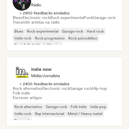
Rádio
> 2900 feedbacks enviados
Blues
Electronic rock
Rock experimental
Funk
Garage rock
Transmitir artistas na rádio
Blues
Rock experimental
Garage rock
Hard rock
Indie rock
Rock progressivo
Rock psicodélico
Rock & Roll / Rock Clássico
indie now
Mídia/Jornalista
> 2400 feedbacks enviados
Rock alternativo
Electronic rock
Garage rock
Hip-hop
Folk indie
Escrever artigos
Rock alternativo
Garage rock
Folk indie
Indie pop
Indie rock
Rap internacional
Metal / Heavy metal
Pop rock