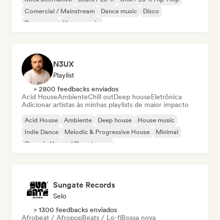
Comercial / Mainstream
Dance music
Disco
Dream pop
House music
N3UX
Playlist
> 2800 feedbacks enviados
Acid House
Ambiente
Chill out
Deep house
Eletrônica
Adicionar artistas às minhas playlists de maior impacto
Acid House
Ambiente
Deep house
House music
Indie Dance
Melodic & Progressive House
Minimal
Organic House / Downtempo
Sungate Records
Selo
> 1300 feedbacks enviados
Afrobeat / Afropop
Beats / Lo-fi
Bossa nova