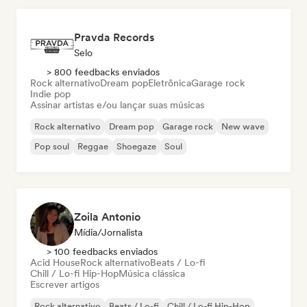
Pravda Records
Selo
> 800 feedbacks enviados
Rock alternativo
Dream pop
Eletrônica
Garage rock
Indie pop
Assinar artistas e/ou lançar suas músicas
Rock alternativo
Dream pop
Garage rock
New wave
Pop soul
Reggae
Shoegaze
Soul
Zoila Antonio
Mídia/Jornalista
> 100 feedbacks enviados
Acid House
Rock alternativo
Beats / Lo-fi
Chill / Lo-fi Hip-Hop
Música clássica
Escrever artigos
Rock alternativo
Beats / Lo-fi
Chill / Lo-fi Hip-Hop