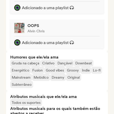
Adicionado a uma playlist
OOPS
Alvin Chris
Adicionado a uma playlist
Humores que ele/ela ama
Gruda na cabeça
Criativo
Dançável
Downbeat
Energético
Fusion
Good vibes
Groovy
Indie
Lo-fi
Mainstream
Melódico
Dreamy
Original
Subterrâneo
Atributos musicais que ele/ela ama
Todos os suportes
Atributos musicais para os quais também estão
abertos a receber