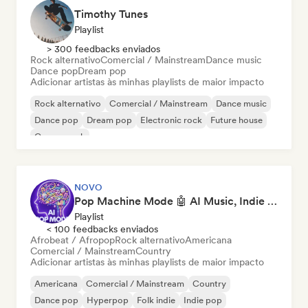
Timothy Tunes
Playlist
> 300 feedbacks enviados
Rock alternativo
Comercial / Mainstream
Dance music
Dance pop
Dream pop
Adicionar artistas às minhas playlists de maior impacto
Rock alternativo
Comercial / Mainstream
Dance music
Dance pop
Dream pop
Electronic rock
Future house
Garage rock
NOVO
Pop Machine Mode 🤖 AI Music, Indie Pop & Dream Pop
Playlist
< 100 feedbacks enviados
Afrobeat / Afropop
Rock alternativo
Americana
Comercial / Mainstream
Country
Adicionar artistas às minhas playlists de maior impacto
Americana
Comercial / Mainstream
Country
Dance pop
Hyperpop
Folk indie
Indie pop