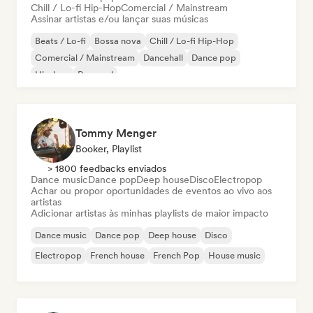
Chill / Lo-fi Hip-Hop
Comercial / Mainstream
Assinar artistas e/ou lançar suas músicas
Beats / Lo-fi
Bossa nova
Chill / Lo-fi Hip-Hop
Comercial / Mainstream
Dancehall
Dance pop
Hip-hop
Pop soul
Tommy Menger
Booker, Playlist
> 1800 feedbacks enviados
Dance music
Dance pop
Deep house
Disco
Electropop
Achar ou propor oportunidades de eventos ao vivo aos
artistas
Adicionar artistas às minhas playlists de maior impacto
Dance music
Dance pop
Deep house
Disco
Electropop
French house
French Pop
House music