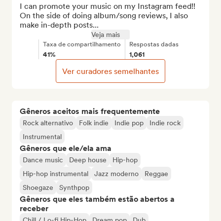
I can promote your music on my Instagram feed!! 
On the side of doing album/song reviews, I also 
make in-depth posts...
Veja mais
Taxa de compartilhamento
Respostas dadas
41%
1,061
Ver curadores semelhantes
Gêneros aceitos mais frequentemente
Rock alternativo
Folk indie
Indie pop
Indie rock
Instrumental
Gêneros que ele/ela ama
Dance music
Deep house
Hip-hop
Hip-hop instrumental
Jazz moderno
Reggae
Shoegaze
Synthpop
Gêneros que eles também estão abertos a
receber
Chill / Lo-fi Hip-Hop
Dream pop
Dub