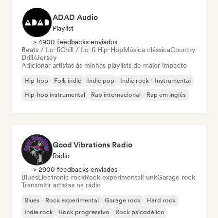
ADAD Audio
Playlist
> 4900 feedbacks enviados
Beats / Lo-fi
Chill / Lo-fi Hip-Hop
Música clássica
Country
Drill/Jersey
Adicionar artistas às minhas playlists de maior impacto
Hip-hop
Folk indie
Indie pop
Indie rock
Instrumental
Hip-hop instrumental
Rap internacional
Rap em inglês
Good Vibrations Radio
Rádio
> 2900 feedbacks enviados
Blues
Electronic rock
Rock experimental
Funk
Garage rock
Transmitir artistas na rádio
Blues
Rock experimental
Garage rock
Hard rock
Indie rock
Rock progressivo
Rock psicodélico