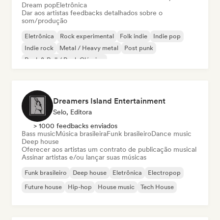
Dream pop
Eletrônica
Dar aos artistas feedbacks detalhados sobre o
som/produção
Eletrônica
Rock experimental
Folk indie
Indie pop
Indie rock
Metal / Heavy metal
Post punk
Rock & Roll / Rock Clássico
Dreamers Island Entertainment
Selo, Editora
> 1000 feedbacks enviados
Bass music
Música brasileira
Funk brasileiro
Dance music
Deep house
Oferecer aos artistas um contrato de publicação musical
Assinar artistas e/ou lançar suas músicas
Funk brasileiro
Deep house
Eletrônica
Electropop
Future house
Hip-hop
House music
Tech House