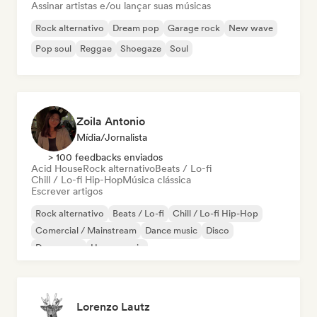
Assinar artistas e/ou lançar suas músicas
Rock alternativo
Dream pop
Garage rock
New wave
Pop soul
Reggae
Shoegaze
Soul
Zoila Antonio
Mídia/Jornalista
> 100 feedbacks enviados
Acid House
Rock alternativo
Beats / Lo-fi
Chill / Lo-fi Hip-Hop
Música clássica
Escrever artigos
Rock alternativo
Beats / Lo-fi
Chill / Lo-fi Hip-Hop
Comercial / Mainstream
Dance music
Disco
Dream pop
House music
Lorenzo Lautz