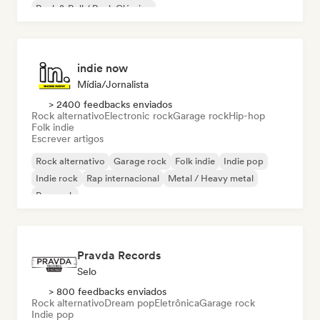
Rock & Roll / Rock Clássico
indie now
Mídia/Jornalista
> 2400 feedbacks enviados
Rock alternativo
Electronic rock
Garage rock
Hip-hop
Folk indie
Escrever artigos
Rock alternativo
Garage rock
Folk indie
Indie pop
Indie rock
Rap internacional
Metal / Heavy metal
Pop rock
Pravda Records
Selo
> 800 feedbacks enviados
Rock alternativo
Dream pop
Eletrônica
Garage rock
Indie pop