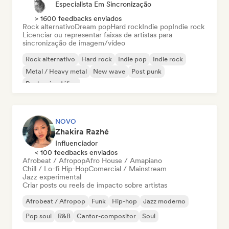
Especialista Em Sincronização
> 1600 feedbacks enviados
Rock alternativo
Dream pop
Hard rock
Indie pop
Indie rock
Licenciar ou representar faixas de artistas para
sincronização de imagem/vídeo
Rock alternativo
Hard rock
Indie pop
Indie rock
Metal / Heavy metal
New wave
Post punk
Rock psicodélico
NOVO
Zhakira Razhé
Influenciador
< 100 feedbacks enviados
Afrobeat / Afropop
Afro House / Amapiano
Chill / Lo-fi Hip-Hop
Comercial / Mainstream
Jazz experimental
Criar posts ou reels de impacto sobre artistas
Afrobeat / Afropop
Funk
Hip-hop
Jazz moderno
Pop soul
R&B
Cantor-compositor
Soul