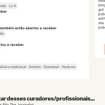
Alli
blog
Indie
Lo-fi
got 
eber
publ
with
she 
publ
s também estão abertos a receber
dio
tos a receber
Música tradicional
Sombrio
Downbeat
Hardcore
r desses curadores/profissionais...
e Ally The Journalist