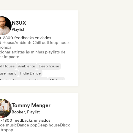
N3UX
Playlist
> 2800 feedbacks enviados
d House
Ambiente
Chill out
Deep house
rônica
ionar artistas às minhas playlists de
or impacto
id House
Ambiente
Deep house
use music
Indie Dance
odic & Progressive House
Minimal
ganic House / Downtempo
Tommy Menger
Booker, Playlist
> 1800 feedbacks enviados
ce music
Dance pop
Deep house
Disco
ctropop