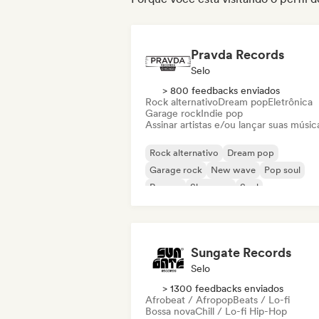
Pravda Records
Selo
> 800 feedbacks enviados
Rock alternativo
Dream pop
Eletrônica
Garage rock
Indie pop
Assinar artistas e/ou lançar suas músic
Rock alternativo
Dream pop
Garage rock
New wave
Pop soul
Reggae
Shoegaze
Soul
Sungate Records
Selo
> 1300 feedbacks enviados
Afrobeat / Afropop
Beats / Lo-fi
Bossa nova
Chill / Lo-fi Hip-Hop