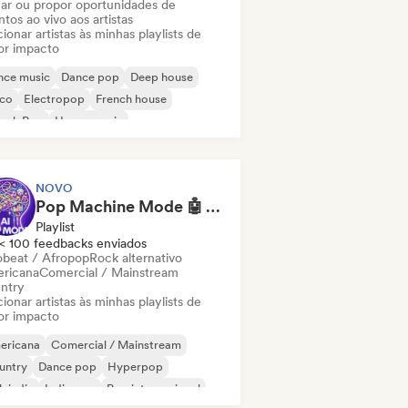
ar ou propor oportunidades de
tos ao vivo aos artistas
ionar artistas às minhas playlists de
or impacto
nce music
Dance pop
Deep house
sco
Electropop
French house
ench Pop
House music
NOVO
Pop Machine Mode 🤖 AI Music, Indie Pop & Dream Pop
Playlist
< 100 feedbacks enviados
obeat / Afropop
Rock alternativo
ricana
Comercial / Mainstream
ntry
ionar artistas às minhas playlists de
or impacto
ericana
Comercial / Mainstream
untry
Dance pop
Hyperpop
k indie
Indie pop
Pop internacional