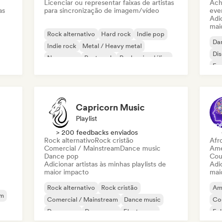
Licenciar ou representar faixas de artistas
Ach
as
para sincronização de imagem/vídeo
even
Adic
mai
Rock alternativo
Hard rock
Indie pop
Da
Indie rock
Metal / Heavy metal
Di
New wave
Post punk
Rock psicodélico
Fr
Capricorn Music
Playlist
> 200 feedbacks enviados
Rock alternativo
Rock cristão
Afr
Comercial / Mainstream
Dance music
Ame
Dance pop
Cou
Adicionar artistas às minhas playlists de
Adic
maior impacto
mai
Rock alternativo
Rock cristão
Am
am
Comercial / Mainstream
Dance music
Co
Dance pop
Dream pop
Electropop
Fol