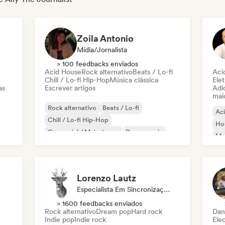
Zoila Antonio
Mídia/Jornalista
> 100 feedbacks enviados
Acid House
Rock alternativo
Beats / Lo-fi
Aci
Chill / Lo-fi Hip-Hop
Música clássica
Elet
as
Escrever artigos
Adic
mai
Rock alternativo
Beats / Lo-fi
Ac
Chill / Lo-fi Hip-Hop
Ho
Comercial / Mainstream
Dance music
Mel
Disco
Dream pop
House music
Or
Lorenzo Lautz
Especialista Em Sincronização
> 1600 feedbacks enviados
Rock alternativo
Dream pop
Hard rock
Dan
Indie pop
Indie rock
Ele