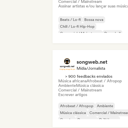
Comercial / Mainstream
Assinar artistas e/ou lançar suas músic
Beats / Lo-fi
Bossa nova
Chill / Lo-fi Hip-Hop
Comercial / Mainstream
Dancehall
Dance pop
Hip-hop
Pop soul
songweb.net
Mídia/Jornalista
> 900 feedbacks enviados
Música africana
Afrobeat / Afropop
Ambiente
Música clássica
Comercial / Mainstream
Escrever artigos
Afrobeat / Afropop
Ambiente
Música clássica
Comercial / Mainstre
Country
Dance pop
Drill/Jersey
Hip-hop