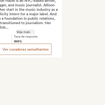
son Hazel is an NYC-based writer, 
ger, and music journalist. Allison 
her start in the music industry as a 
icity intern for a major label. And 
 a foundation in public relations, 
transitioned to journalism. Her 
ish...
Veja mais
Taxa de resposta
100%
Ver curadores semelhantes