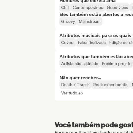
Humores que ele/ela ama
Chill
Contemporâneo
Good vibes
Eles também estão abertos a rec
Groovy
Mainstream
Atributos musicais para os quai
Covers
Faixa finalizada
Edição de rá
Atributos que também estão aber
Artista não assinado
Próximo projeto
Não quer receber...
Death / Thrash
Rock experimental
Ver tudo +3
Você também pode gosta
Porque você está visitando o perfil d