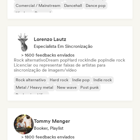
Comercial / Mainstream
Dancehall
Dance pop
Hip-hop
Pop soul
Lorenzo Lautz
Especialista Em Sincronização
> 1600 feedbacks enviados
Rock alternativo
Dream pop
Hard rock
Indie pop
Indie rock
Licenciar ou representar faixas de artistas para
sincronização de imagem/vídeo
Rock alternativo
Hard rock
Indie pop
Indie rock
Metal / Heavy metal
New wave
Post punk
Rock psicodélico
Tommy Menger
Booker, Playlist
> 1800 feedbacks enviados