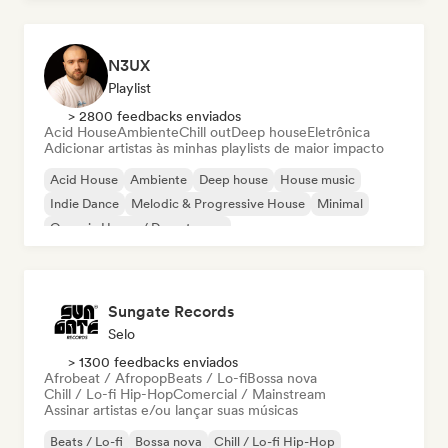
N3UX
Playlist
> 2800 feedbacks enviados
Acid House
Ambiente
Chill out
Deep house
Eletrônica
Adicionar artistas às minhas playlists de maior impacto
Acid House
Ambiente
Deep house
House music
Indie Dance
Melodic & Progressive House
Minimal
Organic House / Downtempo
Sungate Records
Selo
> 1300 feedbacks enviados
Afrobeat / Afropop
Beats / Lo-fi
Bossa nova
Chill / Lo-fi Hip-Hop
Comercial / Mainstream
Assinar artistas e/ou lançar suas músicas
Beats / Lo-fi
Bossa nova
Chill / Lo-fi Hip-Hop