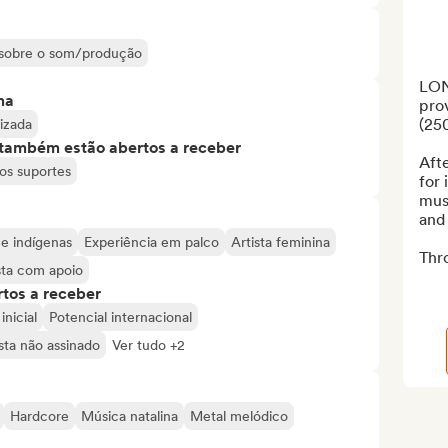
s sobre o som/produção
LON
ma
prov
(250
lizada
s também estão abertos a receber
Afte
os suportes
for 
musi
and 
 e indígenas
Experiência em palco
Artista feminina
Thro
sta com apoio
tos a receber
inicial
Potencial internacional
sta não assinado
Ver tudo +2
Hardcore
Música natalina
Metal melódico