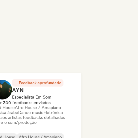
Feedback aprofundado
AYN
Especialista Em Som
> 300 feedbacks enviados
d House
Afro House / Amapiano
ica árabe
Dance music
Eletrônica
 aos artistas feedbacks detalhados
re o som/produção
id House
Afro House / Amapiano