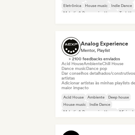
Eletrônica
House music
Indie Dance
Melodic & Progressive House
Tech Ho
Analog Experience
Mentor, Playlist
> 2100 feedbacks enviados
Acid House
Ambiente
Chill House
Dance music
Dance pop
Dar conselhos detalhados/construtivos
artistas
Adicionar artistas às minhas playlists d
maior impacto
Acid House
Ambiente
Deep house
House music
Indie Dance
Melodic & Progressive House
Minimal
Tech House