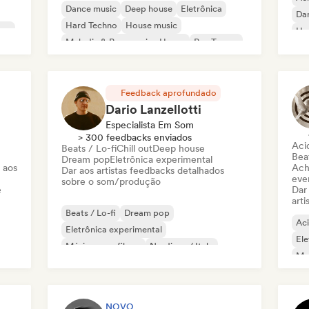
Dance music
Deep house
Eletrônica
Da
Hard Techno
House music
use
Ho
Melodic & Progressive House
Psy-Trance
Mel
Tech House
Feedback aprofundado
Dario Lanzellotti
Especialista Em Som
> 300 feedbacks enviados
Aci
Beats / Lo-fi
Chill out
Deep house
Beat
Dream pop
Eletrônica experimental
 aos
Ach
Dar aos artistas feedbacks detalhados
even
sobre o som/produção
e
Dar
arti
Beats / Lo-fi
Dream pop
Ac
Eletrônica experimental
Ele
Música para filmes
Nu-disco / Italo
Mel
Pop soul
R&B
Música tradicional
Nu-
NOVO