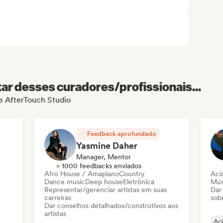
r desses curadores/profissionais...
de AfterTouch Studio
Feedback aprofundado
Yasmine Daher
Manager, Mentor
> 1000 feedbacks enviados
Afro House / Amapiano
Country
Aci
Dance music
Deep house
Eletrônica
Mús
Representar/gerenciar artistas em suas
Dar
carreiras
sob
Dar conselhos detalhados/construtivos aos
artistas
Ac