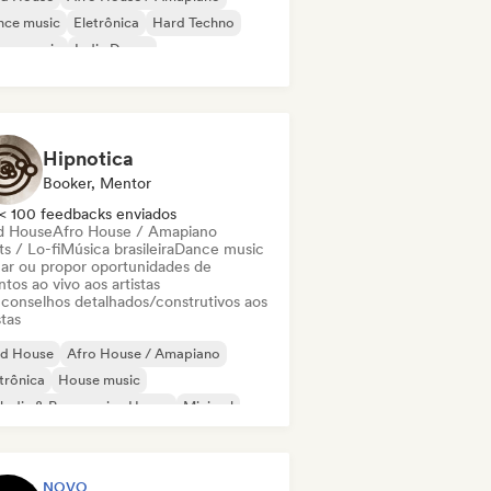
nce music
Eletrônica
Hard Techno
use music
Indie Dance
odic & Progressive House
Hipnotica
Booker, Mentor
< 100 feedbacks enviados
d House
Afro House / Amapiano
s / Lo-fi
Música brasileira
Dance music
ar ou propor oportunidades de
tos ao vivo aos artistas
 conselhos detalhados/construtivos aos
stas
id House
Afro House / Amapiano
trônica
House music
odic & Progressive House
Minimal
disco / Italo
Psy-Trance
NOVO