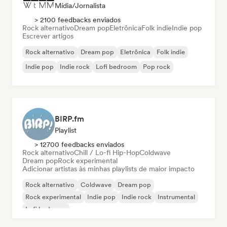
Mídia/Jornalista
> 2100 feedbacks enviados
Rock alternativo
Dream pop
Eletrônica
Folk indie
Indie pop
Escrever artigos
Rock alternativo
Dream pop
Eletrônica
Folk indie
Indie pop
Indie rock
Lofi bedroom
Pop rock
BIRP.fm
Playlist
> 12700 feedbacks enviados
Rock alternativo
Chill / Lo-fi Hip-Hop
Coldwave
Dream pop
Rock experimental
Adicionar artistas às minhas playlists de maior impacto
Rock alternativo
Coldwave
Dream pop
Rock experimental
Indie pop
Indie rock
Instrumental
Lofi bedroom