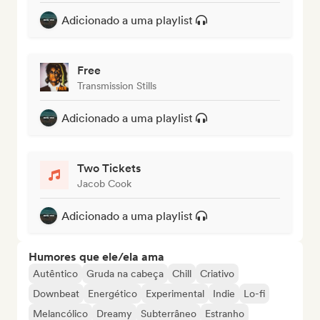
Adicionado a uma playlist
Free
Transmission Stills
Adicionado a uma playlist
Two Tickets
Jacob Cook
Adicionado a uma playlist
Humores que ele/ela ama
Autêntico
Gruda na cabeça
Chill
Criativo
Downbeat
Energético
Experimental
Indie
Lo-fi
Melancólico
Dreamy
Subterrâneo
Estranho