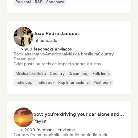
Pop soul
R&B
Shoegaze
João Pedro Jacques
Influenciador
> 900 feedbacks enviados
Rock alternativo
Americana
Música brasileira
Country
Dream pop
Criar posts ou reels de impacto sobre artistas
Música brasileira
Country
Dream pop
Folk indie
Indie pop
Indie rock
Rap internacional
Post punk
pov: you're driving your car alone and it's golden hour
Playlist
> 2000 feedbacks enviados
Country
Dream pop
Folk indie
Indie pop
Indie rock