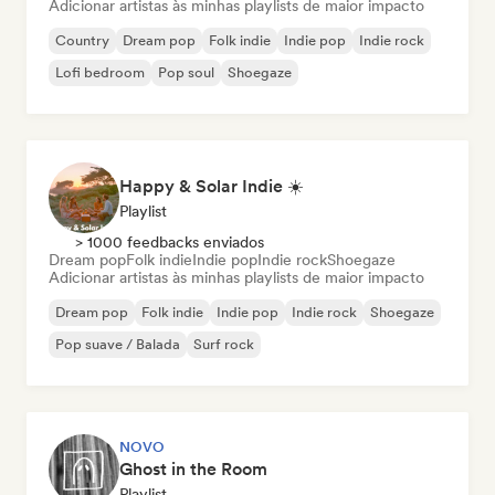
Adicionar artistas às minhas playlists de maior impacto
Country
Dream pop
Folk indie
Indie pop
Indie rock
Lofi bedroom
Pop soul
Shoegaze
Happy & Solar Indie ☀️
Playlist
> 1000 feedbacks enviados
Dream pop
Folk indie
Indie pop
Indie rock
Shoegaze
Adicionar artistas às minhas playlists de maior impacto
Dream pop
Folk indie
Indie pop
Indie rock
Shoegaze
Pop suave / Balada
Surf rock
NOVO
Ghost in the Room
Playlist