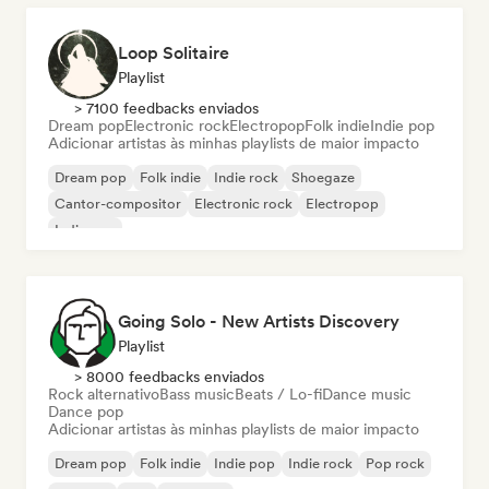
Loop Solitaire
Playlist
> 7100 feedbacks enviados
Dream pop
Electronic rock
Electropop
Folk indie
Indie pop
Adicionar artistas às minhas playlists de maior impacto
Dream pop
Folk indie
Indie rock
Shoegaze
Cantor-compositor
Electronic rock
Electropop
Indie pop
Going Solo - New Artists Discovery
Playlist
> 8000 feedbacks enviados
Rock alternativo
Bass music
Beats / Lo-fi
Dance music
Dance pop
Adicionar artistas às minhas playlists de maior impacto
Dream pop
Folk indie
Indie pop
Indie rock
Pop rock