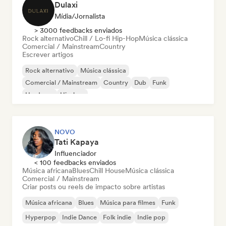
Dulaxi
Mídia/Jornalista
> 3000 feedbacks enviados
Rock alternativo
Chill / Lo-fi Hip-Hop
Música clássica
Comercial / Mainstream
Country
Escrever artigos
Rock alternativo
Música clássica
Comercial / Mainstream
Country
Dub
Funk
Hardcore
Hip-hop
NOVO
Tati Kapaya
Influenciador
< 100 feedbacks enviados
Música africana
Blues
Chill House
Música clássica
Comercial / Mainstream
Criar posts ou reels de impacto sobre artistas
Música africana
Blues
Música para filmes
Funk
Hyperpop
Indie Dance
Folk indie
Indie pop