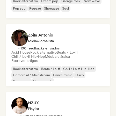
Rock alternativo
Dream pop
Garage rock
New wave
Pop soul
Reggae
Shoegaze
Soul
Zoila Antonio
Mídia/Jornalista
> 100 feedbacks enviados
Acid House
Rock alternativo
Beats / Lo-fi
Chill / Lo-fi Hip-Hop
Música clássica
Escrever artigos
Rock alternativo
Beats / Lo-fi
Chill / Lo-fi Hip-Hop
Comercial / Mainstream
Dance music
Disco
Dream pop
House music
N3UX
Playlist