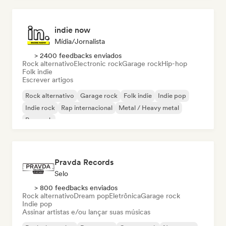
indie now
Mídia/Jornalista
> 2400 feedbacks enviados
Rock alternativo
Electronic rock
Garage rock
Hip-hop
Folk indie
Escrever artigos
Rock alternativo
Garage rock
Folk indie
Indie pop
Indie rock
Rap internacional
Metal / Heavy metal
Pop rock
Pravda Records
Selo
> 800 feedbacks enviados
Rock alternativo
Dream pop
Eletrônica
Garage rock
Indie pop
Assinar artistas e/ou lançar suas músicas