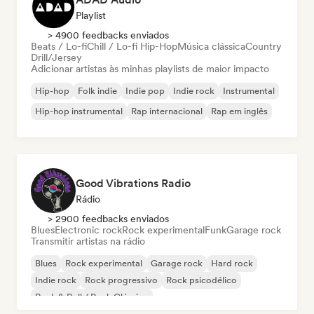
Playlist
> 4900 feedbacks enviados
Beats / Lo-fi
Chill / Lo-fi Hip-Hop
Música clássica
Country
Drill/Jersey
Adicionar artistas às minhas playlists de maior impacto
Hip-hop
Folk indie
Indie pop
Indie rock
Instrumental
Hip-hop instrumental
Rap internacional
Rap em inglês
Good Vibrations Radio
Rádio
> 2900 feedbacks enviados
Blues
Electronic rock
Rock experimental
Funk
Garage rock
Transmitir artistas na rádio
Blues
Rock experimental
Garage rock
Hard rock
Indie rock
Rock progressivo
Rock psicodélico
Rock & Roll / Rock Clássico