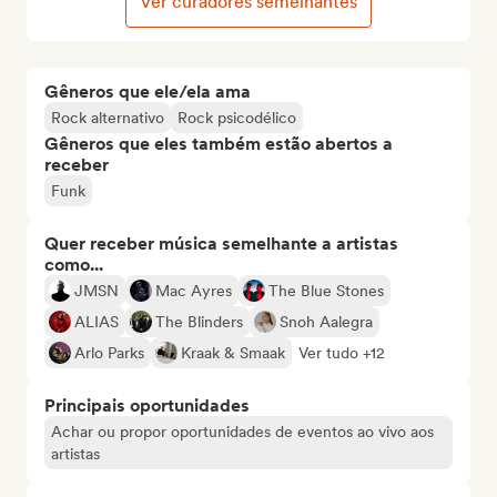
Ver curadores semelhantes
Gêneros que ele/ela ama
Rock alternativo
Rock psicodélico
Gêneros que eles também estão abertos a
receber
Funk
Quer receber música semelhante a artistas
como...
JMSN
Mac Ayres
The Blue Stones
ALIAS
The Blinders
Snoh Aalegra
Arlo Parks
Kraak & Smaak
Ver tudo +12
Principais oportunidades
Achar ou propor oportunidades de eventos ao vivo aos
artistas