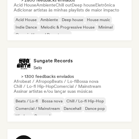
> 2800 feedbacks enviados
Acid House
Ambiente
Chill out
Deep house
Eletrônica
Adicionar artistas às minhas playlists de maior impacto
Acid House
Ambiente
Deep house
House music
Indie Dance
Melodic & Progressive House
Minimal
Organic House / Downtempo
Sungate Records
Selo
> 1300 feedbacks enviados
Afrobeat / Afropop
Beats / Lo-fi
Bossa nova
Chill / Lo-fi Hip-Hop
Comercial / Mainstream
Assinar artistas e/ou lançar suas músicas
Beats / Lo-fi
Bossa nova
Chill / Lo-fi Hip-Hop
Comercial / Mainstream
Dancehall
Dance pop
Hip-hop
Pop soul