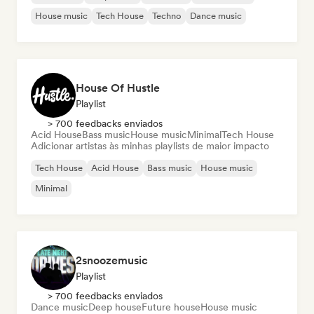
House music
Tech House
Techno
Dance music
House Of Hustle
Playlist
> 700 feedbacks enviados
Acid House
Bass music
House music
Minimal
Tech House
Adicionar artistas às minhas playlists de maior impacto
Tech House
Acid House
Bass music
House music
Minimal
2snoozemusic
Playlist
> 700 feedbacks enviados
Dance music
Deep house
Future house
House music