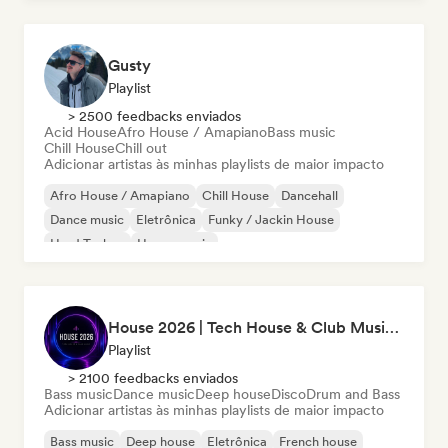
Gusty
Playlist
> 2500 feedbacks enviados
Acid House
Afro House / Amapiano
Bass music
Chill House
Chill out
Adicionar artistas às minhas playlists de maior impacto
Afro House / Amapiano
Chill House
Dancehall
Dance music
Eletrônica
Funky / Jackin House
Hard Techno
House music
House 2026 | Tech House & Club Music 🔥
Playlist
> 2100 feedbacks enviados
Bass music
Dance music
Deep house
Disco
Drum and Bass
Adicionar artistas às minhas playlists de maior impacto
Bass music
Deep house
Eletrônica
French house