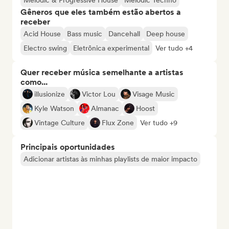
Melodic & Progressive House
Melodic Techno
Gêneros que eles também estão abertos a
receber
Acid House
Bass music
Dancehall
Deep house
Electro swing
Eletrônica experimental
Ver tudo +4
Quer receber música semelhante a artistas
como...
illusionize
Victor Lou
Visage Music
Kyle Watson
Almanac
Hoost
Vintage Culture
Flux Zone
Ver tudo +9
Principais oportunidades
Adicionar artistas às minhas playlists de maior impacto