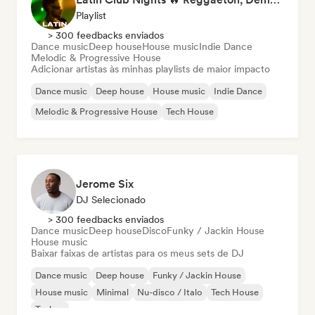
Playlist
> 300 feedbacks enviados
Dance music
Deep house
House music
Indie Dance
Melodic & Progressive House
Adicionar artistas às minhas playlists de maior impacto
Dance music
Deep house
House music
Indie Dance
Melodic & Progressive House
Tech House
Jerome Six
DJ Selecionado
> 300 feedbacks enviados
Dance music
Deep house
Disco
Funky / Jackin House
House music
Baixar faixas de artistas para os meus sets de DJ
Dance music
Deep house
Funky / Jackin House
House music
Minimal
Nu-disco / Italo
Tech House
Techno