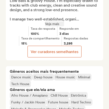
Low Bass & groovy House. I’m especially drawn to 
tracks with club energy, clean and creative sound 
design, and a strong low-end presence.

I manage two well-established, organi...
Veja mais
Taxa de resposta
Responde em
100%
3 dias
Taxa de compartilhamento
Respostas dadas
15%
3,295
Ver curadores semelhantes
Gêneros aceitos mais frequentemente
Dance music
Deep house
House music
Minimal
Tech House
Gêneros que ele/ela ama
Afro House / Amapiano
Chill House
Eletrônica
Funky / Jackin House
Future house
Hard Techno