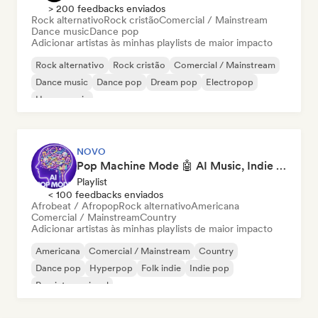
> 200 feedbacks enviados
Rock alternativo
Rock cristão
Comercial / Mainstream
Dance music
Dance pop
Adicionar artistas às minhas playlists de maior impacto
Rock alternativo
Rock cristão
Comercial / Mainstream
Dance music
Dance pop
Dream pop
Electropop
House music
NOVO
Pop Machine Mode 🤖 AI Music, Indie Pop & Dream Pop
Playlist
< 100 feedbacks enviados
Afrobeat / Afropop
Rock alternativo
Americana
Comercial / Mainstream
Country
Adicionar artistas às minhas playlists de maior impacto
Americana
Comercial / Mainstream
Country
Dance pop
Hyperpop
Folk indie
Indie pop
Pop internacional