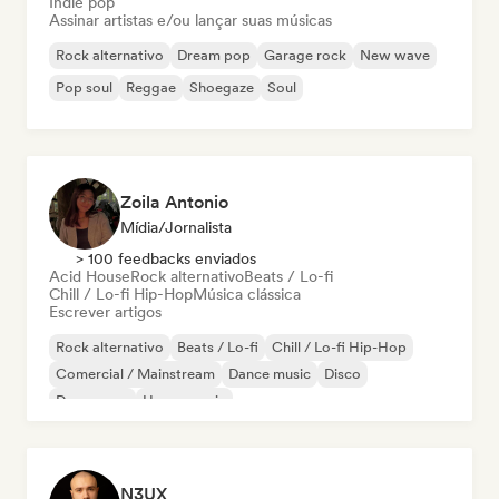
Indie pop
Assinar artistas e/ou lançar suas músicas
Rock alternativo
Dream pop
Garage rock
New wave
Pop soul
Reggae
Shoegaze
Soul
Zoila Antonio
Mídia/Jornalista
> 100 feedbacks enviados
Acid House
Rock alternativo
Beats / Lo-fi
Chill / Lo-fi Hip-Hop
Música clássica
Escrever artigos
Rock alternativo
Beats / Lo-fi
Chill / Lo-fi Hip-Hop
Comercial / Mainstream
Dance music
Disco
Dream pop
House music
N3UX