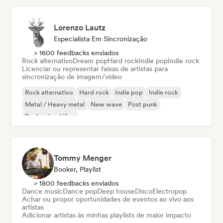
Lorenzo Lautz
Especialista Em Sincronização
> 1600 feedbacks enviados
Rock alternativo
Dream pop
Hard rock
Indie pop
Indie rock
Licenciar ou representar faixas de artistas para
sincronização de imagem/vídeo
Rock alternativo
Hard rock
Indie pop
Indie rock
Metal / Heavy metal
New wave
Post punk
Rock psicodélico
Tommy Menger
Booker, Playlist
> 1800 feedbacks enviados
Dance music
Dance pop
Deep house
Disco
Electropop
Achar ou propor oportunidades de eventos ao vivo aos
artistas
Adicionar artistas às minhas playlists de maior impacto