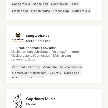
Dance music
Dance pop
Deep house
Disco
Electropop
French house
French Pop
House music
songweb.net
Mídia/Jornalista
> 900 feedbacks enviados
Música africana
Afrobeat / Afropop
Ambiente
Música clássica
Comercial / Mainstream
Escrever artigos
Afrobeat / Afropop
Ambiente
Música clássica
Comercial / Mainstream
Country
Dance pop
Drill/Jersey
Hip-hop
Capricorn Music
Playlist