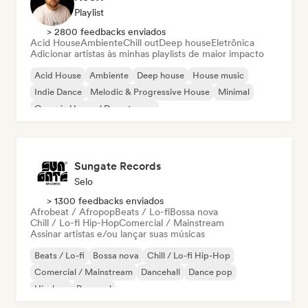
Playlist
> 2800 feedbacks enviados
Acid House
Ambiente
Chill out
Deep house
Eletrônica
Adicionar artistas às minhas playlists de maior impacto
Acid House
Ambiente
Deep house
House music
Indie Dance
Melodic & Progressive House
Minimal
Organic House / Downtempo
Sungate Records
Selo
> 1300 feedbacks enviados
Afrobeat / Afropop
Beats / Lo-fi
Bossa nova
Chill / Lo-fi Hip-Hop
Comercial / Mainstream
Assinar artistas e/ou lançar suas músicas
Beats / Lo-fi
Bossa nova
Chill / Lo-fi Hip-Hop
Comercial / Mainstream
Dancehall
Dance pop
Hip-hop
Pop soul