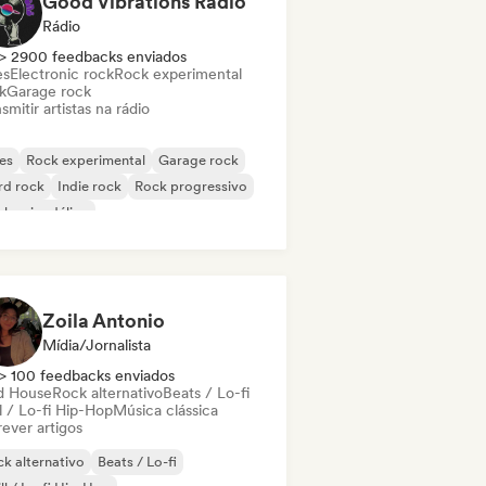
Good Vibrations Radio
Rádio
> 2900 feedbacks enviados
es
Electronic rock
Rock experimental
k
Garage rock
smitir artistas na rádio
es
Rock experimental
Garage rock
rd rock
Indie rock
Rock progressivo
k psicodélico
k & Roll / Rock Clássico
Zoila Antonio
Mídia/Jornalista
> 100 feedbacks enviados
d House
Rock alternativo
Beats / Lo-fi
l / Lo-fi Hip-Hop
Música clássica
ever artigos
k alternativo
Beats / Lo-fi