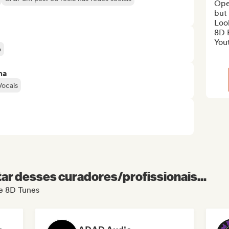
Ope
but
Look
8D E
You
o
ma
Vocais
r desses curadores/profissionais...
de 8D Tunes