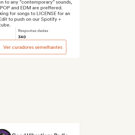
n to any "contemporary" sounds, 
 POP and EDM are preffered. 
ing for songs to LICENSE for an 
dit to push on our Spotify + 
tube.
Respostas dadas
340
Ver curadores semelhantes