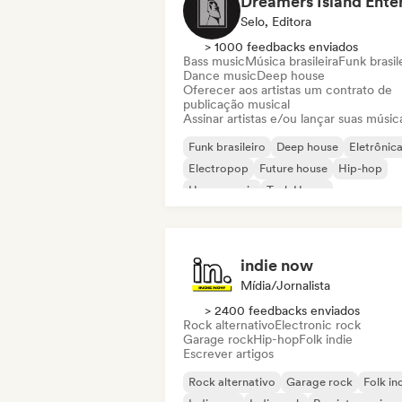
Selo, Editora
> 1000 feedbacks enviados
Bass music
Música brasileira
Funk brasil
Dance music
Deep house
Oferecer aos artistas um contrato de
publicação musical
Assinar artistas e/ou lançar suas músic
Funk brasileiro
Deep house
Eletrônic
Electropop
Future house
Hip-hop
House music
Tech House
indie now
Mídia/Jornalista
> 2400 feedbacks enviados
Rock alternativo
Electronic rock
Garage rock
Hip-hop
Folk indie
Escrever artigos
Rock alternativo
Garage rock
Folk in