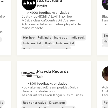
Dreamers Island Entertainment
ADAD Audio
Playlist
> 4900 feedbacks enviados
eiro
Beats / Lo-fi
Chill / Lo-fi Hip-Hop
Blu
Música clássica
Country
Drill/Jersey
Fun
Adicionar artistas às minhas playlists de
Tran
maior impacto
as
Blu
Hip-hop
Folk indie
Indie pop
Indie rock
a
Ha
Instrumental
Hip-hop instrumental
Roc
Rap internacional
Rap em inglês
Roc
Pravda Records
Selo
> 800 feedbacks enviados
Rock alternativo
Dream pop
Eletrônica
Aci
Garage rock
Indie pop
Chil
Assinar artistas e/ou lançar suas músicas
Escr
die
Rock alternativo
Dream pop
Roc