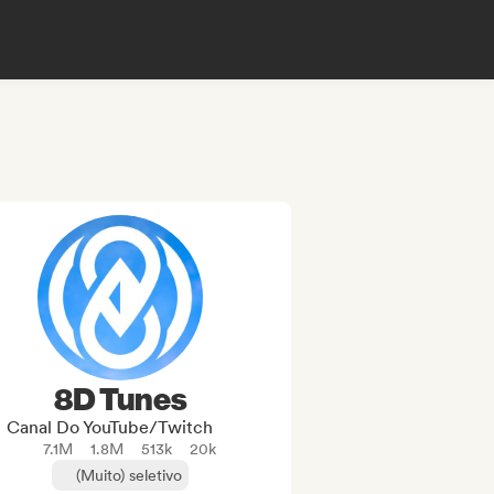
8D Tunes
Canal Do YouTube/Twitch
7.1M
1.8M
513k
20k
(Muito) seletivo