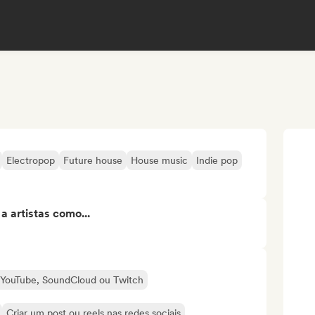
Electropop
Future house
House music
Indie pop
 artistas como...
o YouTube, SoundCloud ou Twitch
Criar um post ou reels nas redes sociais