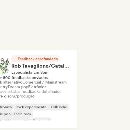
Feedback aprofundado
Rob Tavaglione/Catalyst Recording
Especialista Em Som
> 800 feedbacks enviados
k alternativo
Comercial / Mainstream
ntry
Dream pop
Eletrônica
 aos artistas feedbacks detalhados
re o som/produção
trônica
Rock experimental
Folk indie
ie pop
Indie rock
al / Heavy metal
Post punk
k & Roll / Rock Clássico