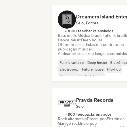
Selo, Editora
> 1000 feedbacks enviados
Bass music
Música brasileira
Funk brasil
Dance music
Deep house
Oferecer aos artistas um contrato de
publicação musical
Assinar artistas e/ou lançar suas músic
Funk brasileiro
Deep house
Eletrônic
Electropop
Future house
Hip-hop
House music
Tech House
Pravda Records
Selo
> 800 feedbacks enviados
Rock alternativo
Dream pop
Eletrônica
Garage rock
Indie pop