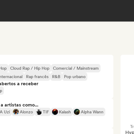
-Hop
Cloud Rap / Hip Hop
Comercial / Mainstream
nternacional
Rap francês
R&B
Pop urbano
abertos a receber
ap
 artistas como...
A Uzi
Alonzo
TIF
Kalash
Alpha Wann
T
Hype