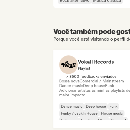
Rock alternativo
Música clássica
Você também pode gosta
Porque você está visitando o perfil 
Vokall Records
Playlist
> 3500 feedbacks enviados
Bossa nova
Comercial / Mainstream
Dance music
Deep house
Funk
Adicionar artistas às minhas playlists d
maior impacto
Dance music
Deep house
Funk
Funky / Jackin House
House music
Indie pop
Nu-disco / Italo
Pop soul