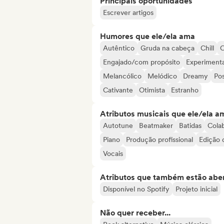
Principais oportunidades
Escrever artigos
Humores que ele/ela ama
Autêntico
Gruda na cabeça
Chill
C
Engajado/com propósito
Experimenta
Melancólico
Melódico
Dreamy
Pos
Cativante
Otimista
Estranho
Atributos musicais que ele/ela a
Autotune
Beatmaker
Batidas
Cola
Piano
Produção profissional
Edição 
Vocais
Atributos que também estão aber
Disponível no Spotify
Projeto inicial
Não quer receber...