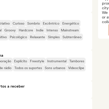
prom
city
We o
or a
coll
riativo
Curioso
Sombrio
Excêntrico
Energético
l
Groovy
Hardcore
Indie
Intenso
Mainstream
itivo
Psicológico
Relaxante
Simples
Subterrâneo
ma
boração
Explícito
Freestyle
Instrumental
Tambores
de rádio
Todos os suportes
Sons urbanos
Videoclipe
tos a receber