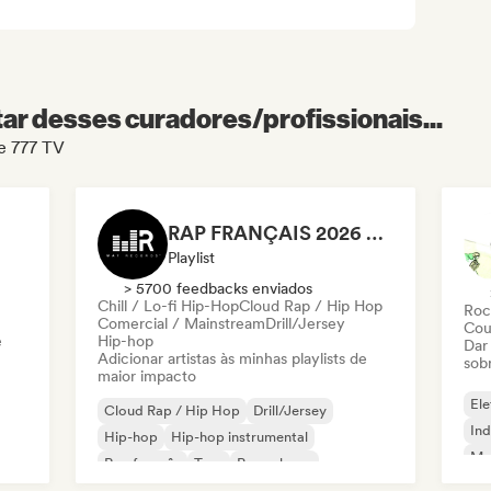
r desses curadores/profissionais...
de 777 TV
RAP FRANÇAIS 2026 🔥🇫🇷 (Way Records)
Playlist
> 5700 feedbacks enviados
Chill / Lo-fi Hip-Hop
Cloud Rap / Hip Hop
Roc
Comercial / Mainstream
Drill/Jersey
Cou
e
Hip-hop
Dar
Adicionar artistas às minhas playlists de
sob
maior impacto
Ele
Cloud Rap / Hip Hop
Drill/Jersey
Ind
Hip-hop
Hip-hop instrumental
Met
Rap francês
Trap
Pop urbano
Roc
Chill / Lo-fi Hip-Hop