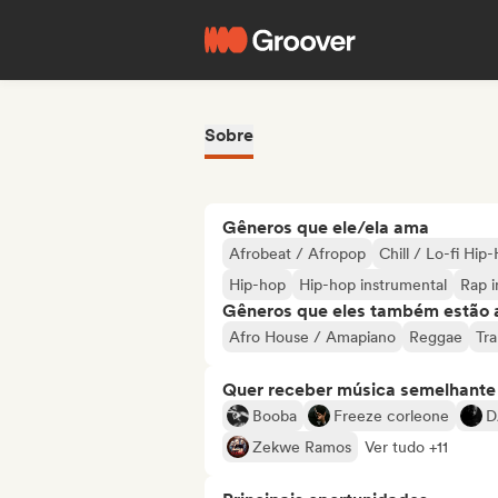
Sobre
Gêneros que ele/ela ama
Afrobeat / Afropop
Chill / Lo-fi Hip
Hip-hop
Hip-hop instrumental
Rap i
Gêneros que eles também estão 
Afro House / Amapiano
Reggae
Tr
Quer receber música semelhante a
Booba
Freeze corleone
D
Zekwe Ramos
Ver tudo +11