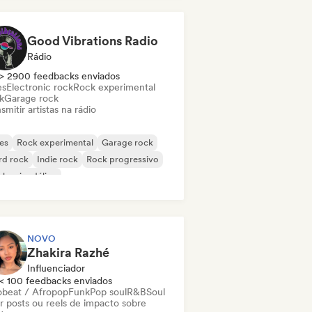
Good Vibrations Radio
Rádio
> 2900 feedbacks enviados
es
Electronic rock
Rock experimental
k
Garage rock
smitir artistas na rádio
es
Rock experimental
Garage rock
rd rock
Indie rock
Rock progressivo
k psicodélico
k & Roll / Rock Clássico
NOVO
Zhakira Razhé
Influenciador
< 100 feedbacks enviados
obeat / Afropop
Funk
Pop soul
R&B
Soul
ar posts ou reels de impacto sobre