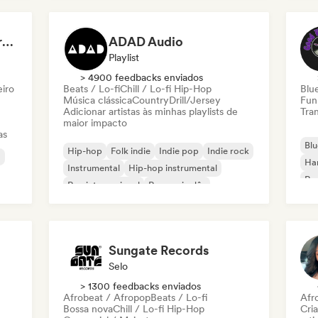
Dreamers Island Entertainment
ADAD Audio
Playlist
> 4900 feedbacks enviados
eiro
Beats / Lo-fi
Chill / Lo-fi Hip-Hop
Blu
Música clássica
Country
Drill/Jersey
Fun
Adicionar artistas às minhas playlists de
Tran
maior impacto
as
Blu
Hip-hop
Folk indie
Indie pop
Indie rock
a
Ha
Instrumental
Hip-hop instrumental
Roc
Rap internacional
Rap em inglês
Roc
Sungate Records
Selo
> 1300 feedbacks enviados
Afrobeat / Afropop
Beats / Lo-fi
Afr
Bossa nova
Chill / Lo-fi Hip-Hop
Cri