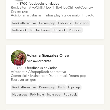
> 3700 feedbacks enviados
Rock alternativo
Chill / Lo-fi Hip-Hop
Chill out
Country
Dream pop
Adicionar artistas às minhas playlists de maior impacto
Rock alternativo
Dream pop
Folk indie
Indie pop
Indie rock
Lofi bedroom
Pop rock
Pop soul
Adriana González Olivo
Mídia/Jornalista
> 900 feedbacks enviados
Afrobeat / Afropop
Rock alternativo
Comercial / Mainstream
Dance music
Dream pop
Escrever artigos
Rock alternativo
Dream pop
Funk
Hip-hop
Hyperpop
Folk indie
Indie pop
Pop rock