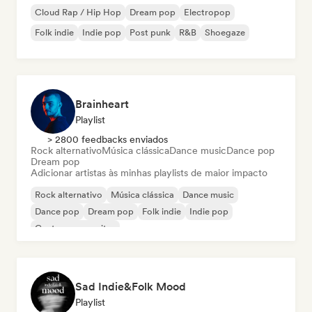
Cloud Rap / Hip Hop
Dream pop
Electropop
Folk indie
Indie pop
Post punk
R&B
Shoegaze
Brainheart
Playlist
> 2800 feedbacks enviados
Rock alternativo
Música clássica
Dance music
Dance pop
Dream pop
Adicionar artistas às minhas playlists de maior impacto
Rock alternativo
Música clássica
Dance music
Dance pop
Dream pop
Folk indie
Indie pop
Cantor-compositor
Sad Indie&Folk Mood
Playlist