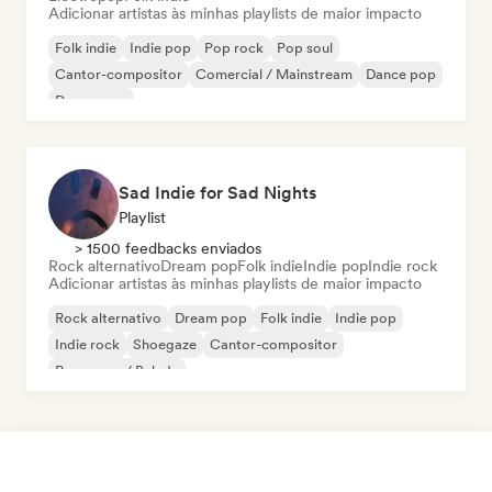
Adicionar artistas às minhas playlists de maior impacto
Folk indie
Indie pop
Pop rock
Pop soul
Cantor-compositor
Comercial / Mainstream
Dance pop
Dream pop
Sad Indie for Sad Nights
Playlist
> 1500 feedbacks enviados
Rock alternativo
Dream pop
Folk indie
Indie pop
Indie rock
Adicionar artistas às minhas playlists de maior impacto
Rock alternativo
Dream pop
Folk indie
Indie pop
Indie rock
Shoegaze
Cantor-compositor
Pop suave / Balada