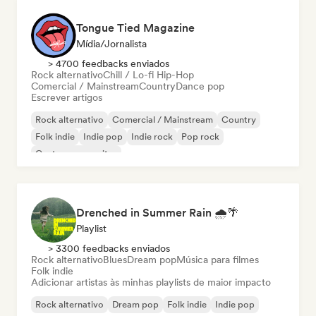
Tongue Tied Magazine
Mídia/Jornalista
> 4700 feedbacks enviados
Rock alternativo
Chill / Lo-fi Hip-Hop
Comercial / Mainstream
Country
Dance pop
Escrever artigos
Rock alternativo
Comercial / Mainstream
Country
Folk indie
Indie pop
Indie rock
Pop rock
Cantor-compositor
Drenched in Summer Rain 🌧️🌴
Playlist
> 3300 feedbacks enviados
Rock alternativo
Blues
Dream pop
Música para filmes
Folk indie
Adicionar artistas às minhas playlists de maior impacto
Rock alternativo
Dream pop
Folk indie
Indie pop