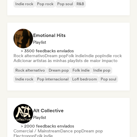
Indie rock
Pop rock
Pop soul
R&B
Emotional Hits
Playlist
> 3500 feedbacks enviados
Rock alternativo
Dream pop
Folk indie
Indie pop
Indie rock
Adicionar artistas às minhas playlists de maior impacto
Rock alternativo
Dream pop
Folk indie
Indie pop
Indie rock
Pop internacional
Lofi bedroom
Pop soul
Alt Collective
Playlist
> 2000 feedbacks enviados
Comercial / Mainstream
Dance pop
Dream pop
Electropop
Folk indie