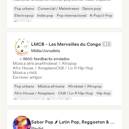
Pop urbano
Comercial / Mainstream
Dance pop
Electropop
Indie pop
Pop internacional
K-Pop/J-Pop
Pop rock
LMCB - Les Merveilles du Congo 🇨🇬
Mídia/Jornalista
> 3600 feedbacks enviados
Música africana
Afrobeat / Afropop
Afro House / Amapiano
Chill / Lo-fi Hip-Hop
Música cristã
Escrever artigos
Pop urbano
Música africana
Afrobeat / Afropop
Afro House / Amapiano
Chill / Lo-fi Hip-Hop
Hip-hop
Rap internacional
Rap em inglês
Sabor Pop 🌶️ Latin Pop, Reggaeton & Latin Club Hits
Playlist