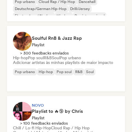
Pop urbano
Cloud Rap / Hip Hop
Dancehall
Deutschrap/German Hip-Hop
Drill/Jersey
Electro Jazz / Nu Jazz
Hip-hop
Rap internacional
Soulful RnB & Jazz Rap
Playlist
> 300 feedbacks enviados
Hip-hop
Pop soul
R&B
Soul
Pop urbano
Adicionar artistas às minhas playlists de maior impacto
Pop urbano
Hip-hop
Pop soul
R&B
Soul
NOVO
Playlist to 🔥🔞 by Chris
Playlist
> 100 feedbacks enviados
Chill / Lo-fi Hip-Hop
Cloud Rap / Hip Hop