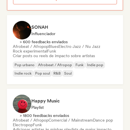
SONAH
Influenciador
> 600 feedbacks enviados
Afrobeat / Afropop
Blues
Electro Jazz / Nu Jazz
Rock experimental
Funk
Criar posts ou reels de impacto sobre artistas
Pop urbano
Afrobeat / Afropop
Funk
Indie pop
Indie rock
Pop soul
R&B
Soul
Happy Music
Playlist
> 1800 feedbacks enviados
Afrobeat / Afropop
Comercial / Mainstream
Dance pop
Electropop
Funk
Adicionar artistas às minhas playlists de maior impacto