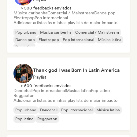
> 500 feedbacks enviados
Música caribenha
Comercial / Mainstream
Dance pop
Electropop
Pop internacional
Adicionar artistas às minhas playlists de maior impacto
Pop urbano
Música caribenha
Comercial / Mainstream
Dance pop
Electropop
Pop internacional
Música latina
Pop latino
Thank god I was Born In Latin America
Playlist
> 500 feedbacks enviados
Dancehall
Pop internacional
Música latina
Pop latino
Reggaeton
Adicionar artistas às minhas playlists de maior impacto
Pop urbano
Dancehall
Pop internacional
Música latina
Pop latino
Reggaeton