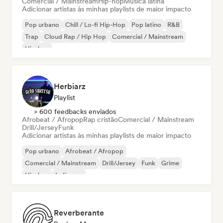
Comercial / Mainstream
Hip-hop
Música latina
Adicionar artistas às minhas playlists de maior impacto
Pop urbano
Chill / Lo-fi Hip-Hop
Pop latino
R&B
Trap
Cloud Rap / Hip Hop
Comercial / Mainstream
Hip-hop
Herbiarz
Playlist
> 600 feedbacks enviados
Afrobeat / Afropop
Rap cristão
Comercial / Mainstream
Drill/Jersey
Funk
Adicionar artistas às minhas playlists de maior impacto
Pop urbano
Afrobeat / Afropop
Comercial / Mainstream
Drill/Jersey
Funk
Grime
Hip-hop
Indie pop
Reverberante