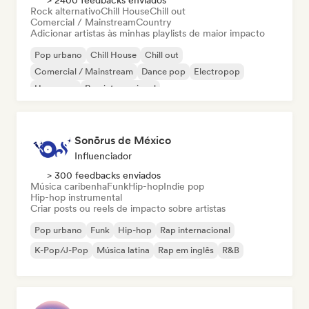
> 2400 feedbacks enviados
Rock alternativo
Chill House
Chill out
Comercial / Mainstream
Country
Adicionar artistas às minhas playlists de maior impacto
Pop urbano
Chill House
Chill out
Comercial / Mainstream
Dance pop
Electropop
Hyperpop
Pop internacional
Sonōrus de México
Influenciador
> 300 feedbacks enviados
Música caribenha
Funk
Hip-hop
Indie pop
Hip-hop instrumental
Criar posts ou reels de impacto sobre artistas
Pop urbano
Funk
Hip-hop
Rap internacional
K-Pop/J-Pop
Música latina
Rap em inglês
R&B