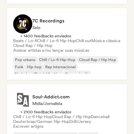
7C Recordings
Selo
> 1400 feedbacks enviados
Beats / Lo-fi
Chill / Lo-fi Hip-Hop
Chill out
Música clássica
Cloud Rap / Hip Hop
Assinar artistas e/ou lançar suas músicas
Pop urbano
Chill / Lo-fi Hip-Hop
Cloud Rap / Hip Hop
Funk
Hip-hop
Rap internacional
Nederhop/Dutch Hip-Hop
Rap em inglês
Soul-Addict.com
Mídia/Jornalista
> 2100 feedbacks enviados
Chill / Lo-fi Hip-Hop
Cloud Rap / Hip Hop
Dancehall
Deutschrap/German Hip-Hop
Drill/Jersey
Escrever artigos