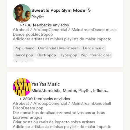
Sweat & Pop: Gym Mode 💦
Playlist
> 1700 feedbacks enviados
Afrobeat / Afropop
Comercial / Mainstream
Dance music
Dance pop
Electropop
Adicionar artistas às minhas playlists de maior impacto
Pop urbano
Comercial / Mainstream
Dance music
Dance pop
Electropop
Hyperpop
Pop internacional
Pop latino
Yas Yas Music
Mídia/Jornalista, Mentor, Playlist, Influenciador
> 2800 feedbacks enviados
Afrobeat / Afropop
Comercial / Mainstream
Dancehall
Disco
Dream pop
Dar conselhos detalhados/construtivos aos artistas
Escrever artigos
Criar posts ou reels de impacto sobre artistas
Adicionar artistas às minhas playlists de maior impacto