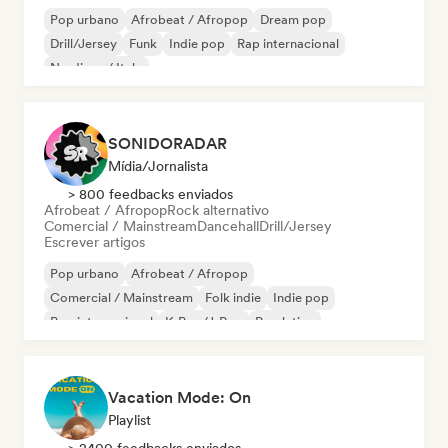
Pop urbano
Afrobeat / Afropop
Dream pop
Drill/Jersey
Funk
Indie pop
Rap internacional
Nu-disco / Italo
SONIDORADAR
Mídia/Jornalista
> 800 feedbacks enviados
Afrobeat / Afropop
Rock alternativo
Comercial / Mainstream
Dancehall
Drill/Jersey
Escrever artigos
Pop urbano
Afrobeat / Afropop
Comercial / Mainstream
Folk indie
Indie pop
Pop internacional
K-Pop/J-Pop
Pop latino
Vacation Mode: On
Playlist