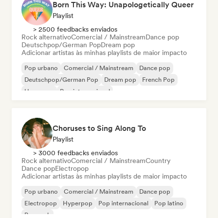
Born This Way: Unapologetically Queer
Playlist
> 2500 feedbacks enviados
Rock alternativo
Comercial / Mainstream
Dance pop
Deutschpop/German Pop
Dream pop
Adicionar artistas às minhas playlists de maior impacto
Pop urbano
Comercial / Mainstream
Dance pop
Deutschpop/German Pop
Dream pop
French Pop
Hyperpop
Pop internacional
Choruses to Sing Along To
Playlist
> 3000 feedbacks enviados
Rock alternativo
Comercial / Mainstream
Country
Dance pop
Electropop
Adicionar artistas às minhas playlists de maior impacto
Pop urbano
Comercial / Mainstream
Dance pop
Electropop
Hyperpop
Pop internacional
Pop latino
Pop rock