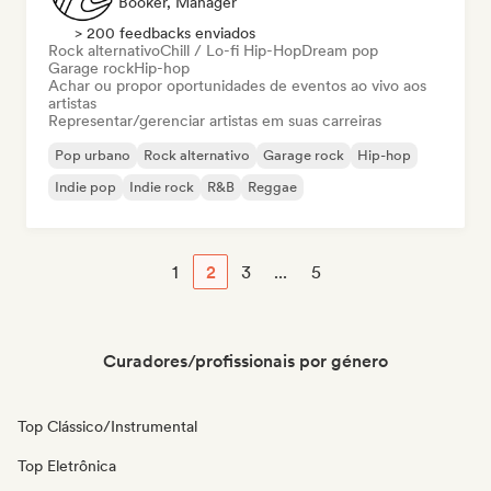
Booker, Manager
> 200 feedbacks enviados
Rock alternativo
Chill / Lo-fi Hip-Hop
Dream pop
Garage rock
Hip-hop
Achar ou propor oportunidades de eventos ao vivo aos
artistas
Representar/gerenciar artistas em suas carreiras
Pop urbano
Rock alternativo
Garage rock
Hip-hop
Indie pop
Indie rock
R&B
Reggae
1
2
3
...
5
Curadores/profissionais por género
Top Clássico/Instrumental
Top Eletrônica