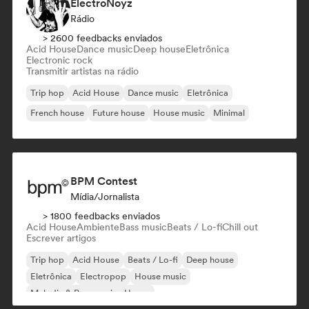
ElectroNoyz
Rádio
> 2600 feedbacks enviados
Acid House
Dance music
Deep house
Eletrônica
Electronic rock
Transmitir artistas na rádio
Trip hop
Acid House
Dance music
Eletrônica
French house
Future house
House music
Minimal
BPM Contest
Mídia/Jornalista
> 1800 feedbacks enviados
Acid House
Ambiente
Bass music
Beats / Lo-fi
Chill out
Escrever artigos
Trip hop
Acid House
Beats / Lo-fi
Deep house
Eletrônica
Electropop
House music
Melodic & Progressive House