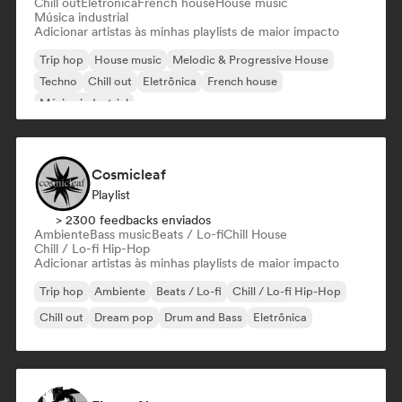
Chill out
Eletrônica
French house
House music
Música industrial
Adicionar artistas às minhas playlists de maior impacto
Trip hop
House music
Melodic & Progressive House
Techno
Chill out
Eletrônica
French house
Música industrial
Cosmicleaf
Playlist
> 2300 feedbacks enviados
Ambiente
Bass music
Beats / Lo-fi
Chill House
Chill / Lo-fi Hip-Hop
Adicionar artistas às minhas playlists de maior impacto
Trip hop
Ambiente
Beats / Lo-fi
Chill / Lo-fi Hip-Hop
Chill out
Dream pop
Drum and Bass
Eletrônica