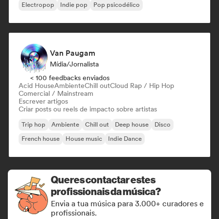
Electropop
Indie pop
Pop psicodélico
Van Paugam
Mídia/Jornalista
< 100 feedbacks enviados
Acid House
Ambiente
Chill out
Cloud Rap / Hip Hop
Comercial / Mainstream
Escrever artigos
Criar posts ou reels de impacto sobre artistas
Trip hop
Ambiente
Chill out
Deep house
Disco
French house
House music
Indie Dance
Queres contactar estes
profissionais da música?
Envia a tua música para 3.000+ curadores e
profissionais.