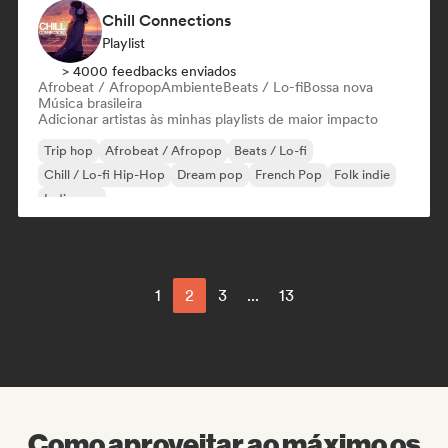
Chill Connections
Playlist
> 4000 feedbacks enviados
Afrobeat / Afropop
Ambiente
Beats / Lo-fi
Bossa nova
Música brasileira
Adicionar artistas às minhas playlists de maior impacto
Trip hop
Afrobeat / Afropop
Beats / Lo-fi
Chill / Lo-fi Hip-Hop
Dream pop
French Pop
Folk indie
Indie pop
1
2
3
...
13
Como aproveitar ao máximo os