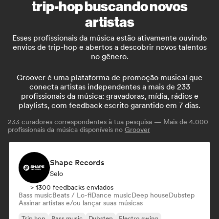
trip-hop buscando novos
artistas
Esses profissionais da música estão ativamente ouvindo
envios de trip-hop e abertos a descobrir novos talentos
no gênero.
Groover é uma plataforma de promoção musical que
conecta artistas independentes a mais de 233
profissionais da música: gravadoras, mídia, rádios e
playlists, com feedback escrito garantido em 7 dias.
233
curadores correspondentes à tua pesquisa — Mais de 4.000
profissionais da música disponíveis no
Groover
Shape Records
Selo
> 1300 feedbacks enviados
Bass music
Beats / Lo-fi
Dance music
Deep house
Dubstep
Assinar artistas e/ou lançar suas músicas
Trip hop
Bass music
Dubstep
Electro swing