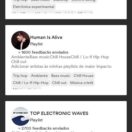
Eletrônica experimental
Hard Dance / Hardcore / Hardstyle
Minimal
Nu-disco / Italo
Human Is Alive
Playlist
> 1600 feedbacks enviados
Ambiente
Bass music
Chill House
Chill / Lo-fi Hip-Hop
Chill out
Adicionar artistas às minhas playlists de maior impacto
Trip hop
Ambiente
Bass music
Chill House
Chill / Lo-fi Hip-Hop
Chill out
Música cristã
Música clássica
TOP ELECTRONIC WAVES
Playlist
> 2700 feedbacks enviados