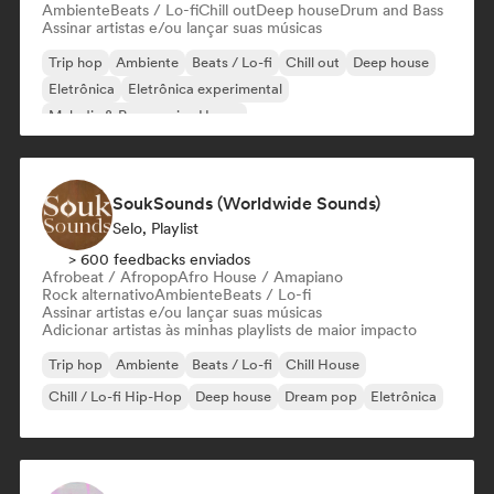
Ambiente
Beats / Lo-fi
Chill out
Deep house
Drum and Bass
Assinar artistas e/ou lançar suas músicas
Trip hop
Ambiente
Beats / Lo-fi
Chill out
Deep house
Eletrônica
Eletrônica experimental
Melodic & Progressive House
SoukSounds (Worldwide Sounds)
Selo, Playlist
> 600 feedbacks enviados
Afrobeat / Afropop
Afro House / Amapiano
Rock alternativo
Ambiente
Beats / Lo-fi
Assinar artistas e/ou lançar suas músicas
Adicionar artistas às minhas playlists de maior impacto
Trip hop
Ambiente
Beats / Lo-fi
Chill House
Chill / Lo-fi Hip-Hop
Deep house
Dream pop
Eletrônica