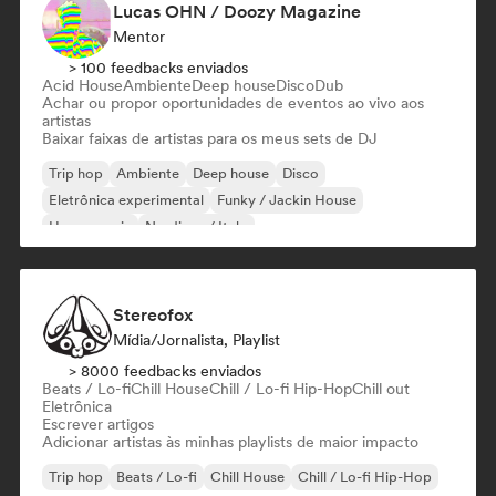
Lucas OHN / Doozy Magazine
Mentor
> 100 feedbacks enviados
Acid House
Ambiente
Deep house
Disco
Dub
Achar ou propor oportunidades de eventos ao vivo aos
artistas
Baixar faixas de artistas para os meus sets de DJ
Trip hop
Ambiente
Deep house
Disco
Eletrônica experimental
Funky / Jackin House
House music
Nu-disco / Italo
Stereofox
Mídia/Jornalista, Playlist
> 8000 feedbacks enviados
Beats / Lo-fi
Chill House
Chill / Lo-fi Hip-Hop
Chill out
Eletrônica
Escrever artigos
Adicionar artistas às minhas playlists de maior impacto
Trip hop
Beats / Lo-fi
Chill House
Chill / Lo-fi Hip-Hop