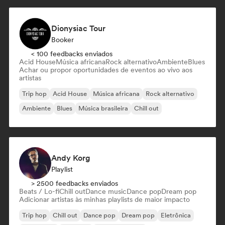
Dionysiac Tour
Booker
< 100 feedbacks enviados
Acid House
Música africana
Rock alternativo
Ambiente
Blues
Achar ou propor oportunidades de eventos ao vivo aos
artistas
Trip hop
Acid House
Música africana
Rock alternativo
Ambiente
Blues
Música brasileira
Chill out
Andy Korg
Playlist
> 2500 feedbacks enviados
Beats / Lo-fi
Chill out
Dance music
Dance pop
Dream pop
Adicionar artistas às minhas playlists de maior impacto
Trip hop
Chill out
Dance pop
Dream pop
Eletrônica