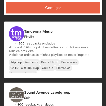
Começar
Tangerina Music
Playlist
> 1900 feedbacks enviados
Afrobeat / Afropop
Ambiente
Beats / Lo-fi
Bossa nova
Música brasileira
Adicionar artistas às minhas playlists de maior impacto
Trip hop
Ambiente
Beats / Lo-fi
Bossa nova
Chill / Lo-fi Hip-Hop
Chill out
Eletrônica
Jazz experimental
Sound Avenue Labelgroup
Selo
> 800 feedbacks enviados