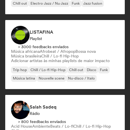
Chill out
Electro Jazz / Nu Jazz
Funk
Jazz fusion
LISTAFINA
Playlist
> 3000 feedbacks enviados
Música africana
Afrobeat / Afropop
Bossa nova
Música brasileira
Chill / Lo-fi Hip-Hop
Adicionar artistas às minhas playlists de maior impacto
Trip hop
Chill / Lo-fi Hip-Hop
Chill out
Disco
Funk
Música latina
Nouvelle scene
Nu-disco / Italo
Salah Sadeq
Rádio
> 800 feedbacks enviados
Acid House
Ambiente
Beats / Lo-fi
Chill / Lo-fi Hip-Hop