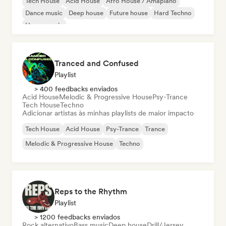
Tech House
Acid House
Afro House / Amapiano
Dance music
Deep house
Future house
Hard Techno
House music
Tranced and Confused
Playlist
> 400 feedbacks enviados
Acid House
Melodic & Progressive House
Psy-Trance
Tech House
Techno
Adicionar artistas às minhas playlists de maior impacto
Tech House
Acid House
Psy-Trance
Trance
Melodic & Progressive House
Techno
Reps to the Rhythm
Playlist
> 1200 feedbacks enviados
Rock alternativo
Bass music
Deep house
Drill/Jersey