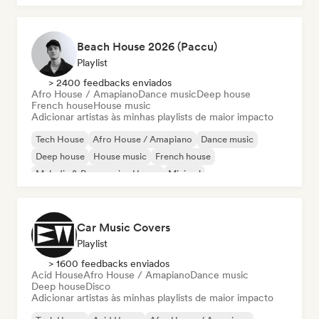
Beach House 2026 (Paccu)
Playlist
> 2400 feedbacks enviados
Afro House / Amapiano
Dance music
Deep house
French house
House music
Adicionar artistas às minhas playlists de maior impacto
Tech House
Afro House / Amapiano
Dance music
Deep house
House music
French house
Melodic & Progressive House
Minimal
Car Music Covers
Playlist
> 1600 feedbacks enviados
Acid House
Afro House / Amapiano
Dance music
Deep house
Disco
Adicionar artistas às minhas playlists de maior impacto