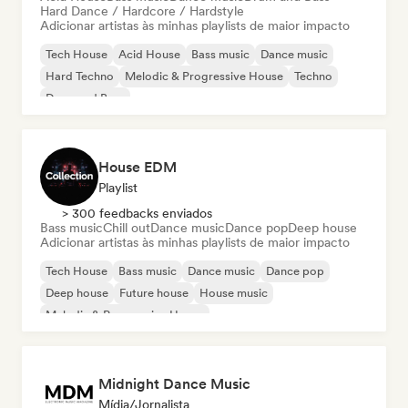
Hard Dance / Hardcore / Hardstyle
Adicionar artistas às minhas playlists de maior impacto
Tech House
Acid House
Bass music
Dance music
Hard Techno
Melodic & Progressive House
Techno
Drum and Bass
House EDM
Playlist
> 300 feedbacks enviados
Bass music
Chill out
Dance music
Dance pop
Deep house
Adicionar artistas às minhas playlists de maior impacto
Tech House
Bass music
Dance music
Dance pop
Deep house
Future house
House music
Melodic & Progressive House
Midnight Dance Music
Mídia/Jornalista