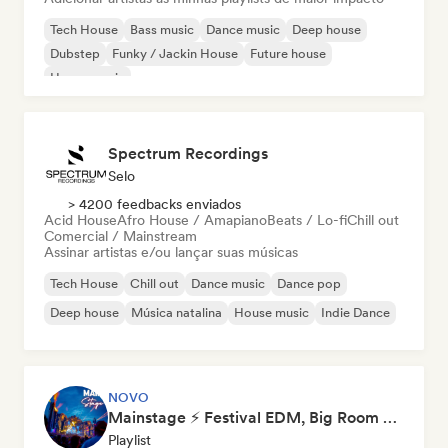
Tech House
Bass music
Dance music
Deep house
Dubstep
Funky / Jackin House
Future house
House music
Spectrum Recordings
Selo
> 4200 feedbacks enviados
Acid House
Afro House / Amapiano
Beats / Lo-fi
Chill out
Comercial / Mainstream
Assinar artistas e/ou lançar suas músicas
Tech House
Chill out
Dance music
Dance pop
Deep house
Música natalina
House music
Indie Dance
NOVO
Mainstage ⚡ Festival EDM, Big Room & House Anthems
Playlist