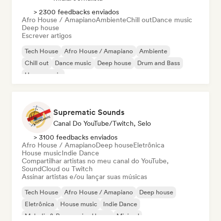
> 2300 feedbacks enviados
Afro House / Amapiano
Ambiente
Chill out
Dance music
Deep house
Escrever artigos
Tech House
Afro House / Amapiano
Ambiente
Chill out
Dance music
Deep house
Drum and Bass
House music
Suprematic Sounds
Canal Do YouTube/Twitch, Selo
> 3100 feedbacks enviados
Afro House / Amapiano
Deep house
Eletrônica
House music
Indie Dance
Compartilhar artistas no meu canal do YouTube,
SoundCloud ou Twitch
Assinar artistas e/ou lançar suas músicas
Tech House
Afro House / Amapiano
Deep house
Eletrônica
House music
Indie Dance
Melodic & Progressive House
Minimal