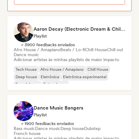
Aaron Decay (Electronic Dream & Chill Electronic Dream playlists)
Playlist
> 3900 feedbacks enviados
Afro House / Amapiano
Beats / Lo-fi
Chill House
Chill out
Dance music
Adicionar artistas às minhas playlists de maior impacto
Tech House
Afro House / Amapiano
Chill House
Deep house
Eletrônica
Eletrônica experimental
French house
Future house
Dance Music Bangers
Playlist
> 1900 feedbacks enviados
Bass music
Dance music
Deep house
Dubstep
French house
Adicionar artistas às minhas playlists de maior impacto