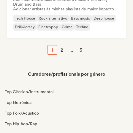
Drum and Bass
Adicionar artistas às minhas playlists de maior impacto
Tech House
Rock alternativo
Bass music
Deep house
Drill/Jersey
Electropop
Grime
Techno
1
2
...
3
Curadores/profissionais por género
Top Clássico/Instrumental
Top Eletrônica
Top Folk/Acústico
Top Hip-hop/Rap