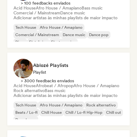
> 100 feedbacks enviados
Acid House
Afro House / Amapiano
Bass music
Comercial / Mainstream
Dance music
Adicionar artistas às minhas playlists de maior impacto
Tech House
Afro House / Amapiano
Comercial / Mainstream
Dance music
Dance pop
Disco
Eletrônica
Electro swing
Ablozé Playlists
Playlist
> 3000 feedbacks enviados
Acid House
Afrobeat / Afropop
Afro House / Amapiano
Rock alternativo
Bass music
Adicionar artistas às minhas playlists de maior impacto
Tech House
Afro House / Amapiano
Rock alternativo
Beats / Lo-fi
Chill House
Chill / Lo-fi Hip-Hop
Chill out
Deep house