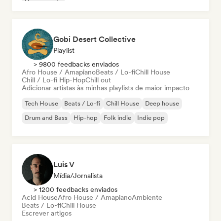
House music
Gobi Desert Collective
Playlist
> 9800 feedbacks enviados
Afro House / Amapiano
Beats / Lo-fi
Chill House
Chill / Lo-fi Hip-Hop
Chill out
Adicionar artistas às minhas playlists de maior impacto
Tech House
Beats / Lo-fi
Chill House
Deep house
Drum and Bass
Hip-hop
Folk indie
Indie pop
Luis V
Mídia/Jornalista
> 1200 feedbacks enviados
Acid House
Afro House / Amapiano
Ambiente
Beats / Lo-fi
Chill House
Escrever artigos