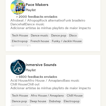
Pace Makers
Playlist
> 2000 feedbacks enviados
Afrobeat / Afropop
Rock alternativo
Funk brasileiro
Dancehall
Dance music
Adicionar artistas às minhas playlists de maior impacto
Tech House
Dance music
Dance pop
Disco
Electropop
French house
Funky / Jackin House
House music
Inmersive Sounds
Playlist
> 9300 feedbacks enviados
Acid House
Afro House / Amapiano
Bass music
Chill House
Chill out
Adicionar artistas às minhas playlists de maior impacto
Tech House
Afro House / Amapiano
Chill House
Dance pop
Deep house
Dubstep
Electropop