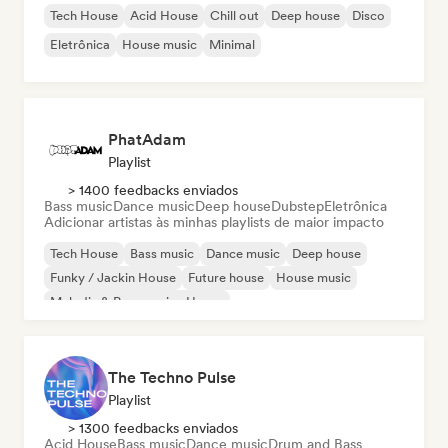
Tech House
Acid House
Chill out
Deep house
Disco
Eletrônica
House music
Minimal
PhatAdam
Playlist
> 1400 feedbacks enviados
Bass music
Dance music
Deep house
Dubstep
Eletrônica
Adicionar artistas às minhas playlists de maior impacto
Tech House
Bass music
Dance music
Deep house
Funky / Jackin House
Future house
House music
Melodic & Progressive House
The Techno Pulse
Playlist
> 1300 feedbacks enviados
Acid House
Bass music
Dance music
Drum and Bass