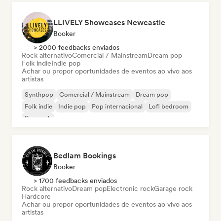
LLIVELY Showcases Newcastle
Booker
> 2000 feedbacks enviados
Rock alternativo
Comercial / Mainstream
Dream pop
Folk indie
Indie pop
Achar ou propor oportunidades de eventos ao vivo aos
artistas
Synthpop
Comercial / Mainstream
Dream pop
Folk indie
Indie pop
Pop internacional
Lofi bedroom
Pop rock
Bedlam Bookings
Booker
> 1700 feedbacks enviados
Rock alternativo
Dream pop
Electronic rock
Garage rock
Hardcore
Achar ou propor oportunidades de eventos ao vivo aos
artistas