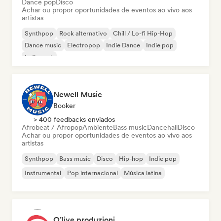
Dance pop
Disco
Achar ou propor oportunidades de eventos ao vivo aos
artistas
Synthpop
Rock alternativo
Chill / Lo-fi Hip-Hop
Dance music
Electropop
Indie Dance
Indie pop
Indie rock
Newell Music
Booker
> 400 feedbacks enviados
Afrobeat / Afropop
Ambiente
Bass music
Dancehall
Disco
Achar ou propor oportunidades de eventos ao vivo aos
artistas
Synthpop
Bass music
Disco
Hip-hop
Indie pop
Instrumental
Pop internacional
Música latina
O’live produzioni