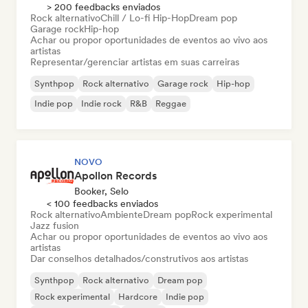
> 200 feedbacks enviados
Rock alternativo
Chill / Lo-fi Hip-Hop
Dream pop
Garage rock
Hip-hop
Achar ou propor oportunidades de eventos ao vivo aos
artistas
Representar/gerenciar artistas em suas carreiras
Synthpop
Rock alternativo
Garage rock
Hip-hop
Indie pop
Indie rock
R&B
Reggae
NOVO
Apollon Records
Booker, Selo
< 100 feedbacks enviados
Rock alternativo
Ambiente
Dream pop
Rock experimental
Jazz fusion
Achar ou propor oportunidades de eventos ao vivo aos
artistas
Dar conselhos detalhados/construtivos aos artistas
Synthpop
Rock alternativo
Dream pop
Rock experimental
Hardcore
Indie pop