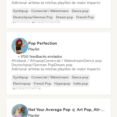
Adicionar artistas às minhas playlists de maior impacto
Synthpop
Comercial / Mainstream
Dance pop
Deutschpop/German Pop
Dream pop
French Pop
Hyperpop
Pop internacional
Pop Perfection
Playlist
> 1700 feedbacks enviados
Afrobeat / Afropop
Comercial / Mainstream
Dance pop
Deutschpop/German Pop
Dream pop
Adicionar artistas às minhas playlists de maior impacto
Synthpop
Comercial / Mainstream
Dance pop
Electropop
French Pop
Hyperpop
Indie pop
Pop internacional
Not Your Average Pop 🛸 Art Pop, Alt-Pop & Indie Pop
Playlist