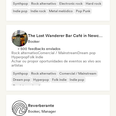
Synthpop
Rock alternativo
Electronic rock
Hard rock
Indie pop
Indie rock
Metal melódico
Pop Punk
The Lost Wanderer Bar Café in Newcastle
Booker
> 500 feedbacks enviados
Rock alternativo
Comercial / Mainstream
Dream pop
Hyperpop
Folk indie
Achar ou propor oportunidades de eventos ao vivo aos
artistas
Synthpop
Rock alternativo
Comercial / Mainstream
Dream pop
Hyperpop
Folk indie
Indie pop
Pop internacional
Reverberante
Booker, Manager