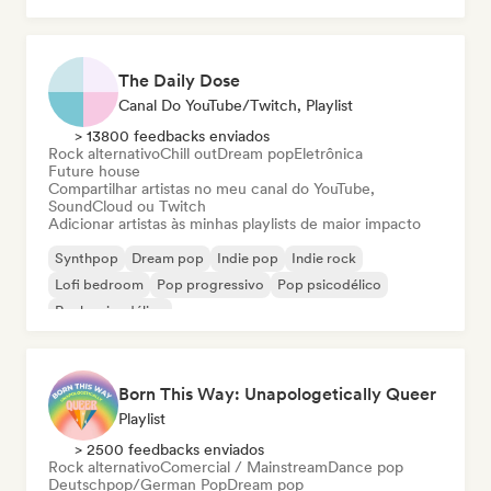
The Daily Dose
Canal Do YouTube/Twitch, Playlist
> 13800 feedbacks enviados
Rock alternativo
Chill out
Dream pop
Eletrônica
Future house
Compartilhar artistas no meu canal do YouTube,
SoundCloud ou Twitch
Adicionar artistas às minhas playlists de maior impacto
Synthpop
Dream pop
Indie pop
Indie rock
Lofi bedroom
Pop progressivo
Pop psicodélico
Rock psicodélico
Born This Way: Unapologetically Queer
Playlist
> 2500 feedbacks enviados
Rock alternativo
Comercial / Mainstream
Dance pop
Deutschpop/German Pop
Dream pop