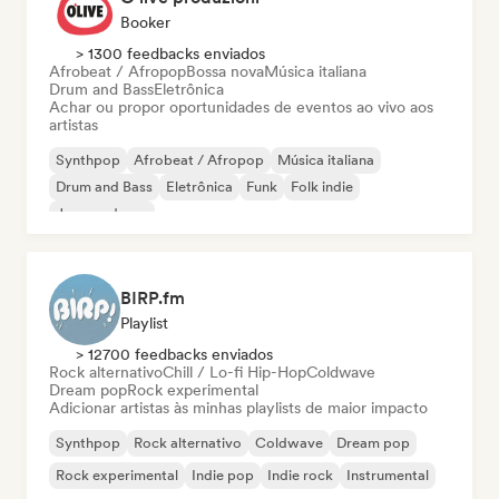
Booker
> 1300 feedbacks enviados
Afrobeat / Afropop
Bossa nova
Música italiana
Drum and Bass
Eletrônica
Achar ou propor oportunidades de eventos ao vivo aos
artistas
Synthpop
Afrobeat / Afropop
Música italiana
Drum and Bass
Eletrônica
Funk
Folk indie
Jazz moderno
BIRP.fm
Playlist
> 12700 feedbacks enviados
Rock alternativo
Chill / Lo-fi Hip-Hop
Coldwave
Dream pop
Rock experimental
Adicionar artistas às minhas playlists de maior impacto
Synthpop
Rock alternativo
Coldwave
Dream pop
Rock experimental
Indie pop
Indie rock
Instrumental