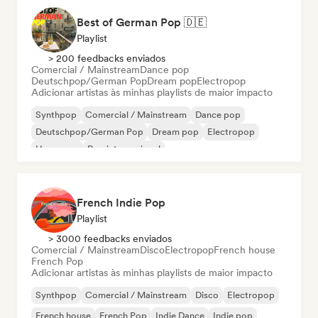
Best of German Pop 🇩🇪
Playlist
> 200 feedbacks enviados
Comercial / Mainstream
Dance pop
Deutschpop/German Pop
Dream pop
Electropop
Adicionar artistas às minhas playlists de maior impacto
Synthpop
Comercial / Mainstream
Dance pop
Deutschpop/German Pop
Dream pop
Electropop
Hyperpop
Pop internacional
French Indie Pop
Playlist
> 3000 feedbacks enviados
Comercial / Mainstream
Disco
Electropop
French house
French Pop
Adicionar artistas às minhas playlists de maior impacto
Synthpop
Comercial / Mainstream
Disco
Electropop
French house
French Pop
Indie Dance
Indie pop