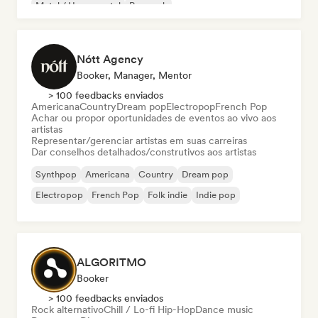
Metal / Heavy metal
Pop rock
Nótt Agency
Booker, Manager, Mentor
> 100 feedbacks enviados
Americana
Country
Dream pop
Electropop
French Pop
Achar ou propor oportunidades de eventos ao vivo aos
artistas
Representar/gerenciar artistas em suas carreiras
Dar conselhos detalhados/construtivos aos artistas
Synthpop
Americana
Country
Dream pop
Electropop
French Pop
Folk indie
Indie pop
ALGORITMO
Booker
> 100 feedbacks enviados
Rock alternativo
Chill / Lo-fi Hip-Hop
Dance music