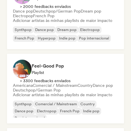
> 2000 feedbacks enviados
Dance pop
Deutschpop/German Pop
Dream pop
Electropop
French Pop
Adicionar artistas às minhas playlists de maior impacto
Synthpop
Dance pop
Dream pop
Electropop
French Pop
Hyperpop
Indie pop
Pop internacional
Feel-Good Pop
Playlist
> 3300 feedbacks enviados
Americana
Comercial / Mainstream
Country
Dance pop
Deutschpop/German Pop
Adicionar artistas às minhas playlists de maior impacto
Synthpop
Comercial / Mainstream
Country
Dance pop
Electropop
French Pop
Indie pop
Pop internacional