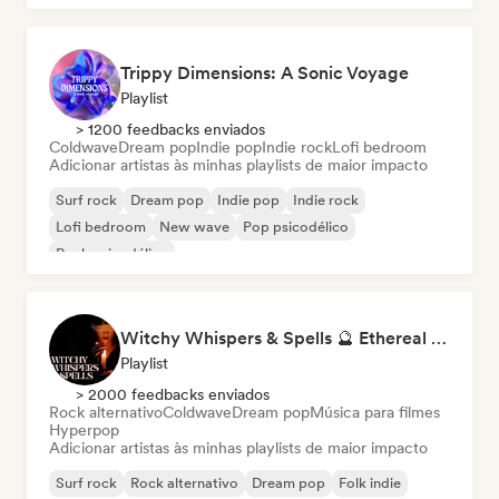
Trippy Dimensions: A Sonic Voyage
Playlist
> 1200 feedbacks enviados
Coldwave
Dream pop
Indie pop
Indie rock
Lofi bedroom
Adicionar artistas às minhas playlists de maior impacto
Surf rock
Dream pop
Indie pop
Indie rock
Lofi bedroom
New wave
Pop psicodélico
Rock psicodélico
Witchy Whispers & Spells 🔮 Ethereal Art Pop & Dream Pop
Playlist
> 2000 feedbacks enviados
Rock alternativo
Coldwave
Dream pop
Música para filmes
Hyperpop
Adicionar artistas às minhas playlists de maior impacto
Surf rock
Rock alternativo
Dream pop
Folk indie