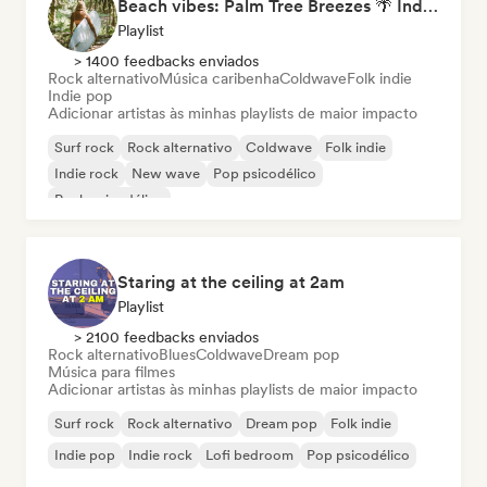
Beach vibes: Palm Tree Breezes 🌴 Indie Folk, Acoustic & Singer-Songwriter
Playlist
> 1400 feedbacks enviados
Rock alternativo
Música caribenha
Coldwave
Folk indie
Indie pop
Adicionar artistas às minhas playlists de maior impacto
Surf rock
Rock alternativo
Coldwave
Folk indie
Indie rock
New wave
Pop psicodélico
Rock psicodélico
Staring at the ceiling at 2am
Playlist
> 2100 feedbacks enviados
Rock alternativo
Blues
Coldwave
Dream pop
Música para filmes
Adicionar artistas às minhas playlists de maior impacto
Surf rock
Rock alternativo
Dream pop
Folk indie
Indie pop
Indie rock
Lofi bedroom
Pop psicodélico