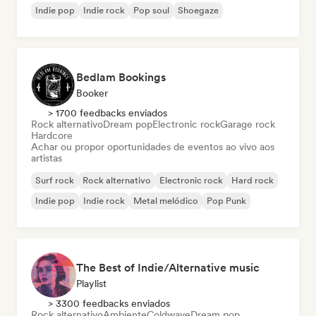
Indie pop
Indie rock
Pop soul
Shoegaze
Bedlam Bookings
Booker
> 1700 feedbacks enviados
Rock alternativo
Dream pop
Electronic rock
Garage rock
Hardcore
Achar ou propor oportunidades de eventos ao vivo aos
artistas
Surf rock
Rock alternativo
Electronic rock
Hard rock
Indie pop
Indie rock
Metal melódico
Pop Punk
The Best of Indie/Alternative music
Playlist
> 3300 feedbacks enviados
Rock alternativo
Ambiente
Coldwave
Dream pop