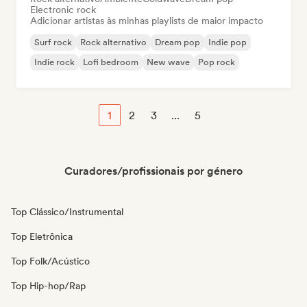
Electronic rock
Adicionar artistas às minhas playlists de maior impacto
Surf rock
Rock alternativo
Dream pop
Indie pop
Indie rock
Lofi bedroom
New wave
Pop rock
1
2
3
...
5
Curadores/profissionais por género
Top Clássico/Instrumental
Top Eletrônica
Top Folk/Acústico
Top Hip-hop/Rap