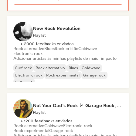
New Rock Revolution
Playlist
> 2000 feedbacks enviados
Rock alternativo
Blues
Rock cristão
Coldwave
Electronic rock
Adicionar artistas às minhas playlists de maior impacto
Surf rock
Rock alternativo
Blues
Coldwave
Electronic rock
Rock experimental
Garage rock
Indie rock
Not Your Dad’s Rock 🤘 Garage Rock, Alt-Rock & Indie Anthems
Playlist
> 1200 feedbacks enviados
Rock alternativo
Coldwave
Electronic rock
Rock experimental
Garage rock
Adicionar artistas às minhas playlists de maior impacto