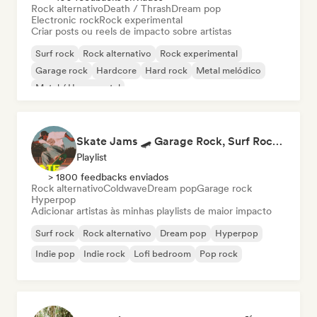
Rock alternativo
Death / Thrash
Dream pop
Electronic rock
Rock experimental
Criar posts ou reels de impacto sobre artistas
Surf rock
Rock alternativo
Rock experimental
Garage rock
Hardcore
Hard rock
Metal melódico
Metal / Heavy metal
Skate Jams 🛹 Garage Rock, Surf Rock & Neo-Psych
Playlist
> 1800 feedbacks enviados
Rock alternativo
Coldwave
Dream pop
Garage rock
Hyperpop
Adicionar artistas às minhas playlists de maior impacto
Surf rock
Rock alternativo
Dream pop
Hyperpop
Indie pop
Indie rock
Lofi bedroom
Pop rock