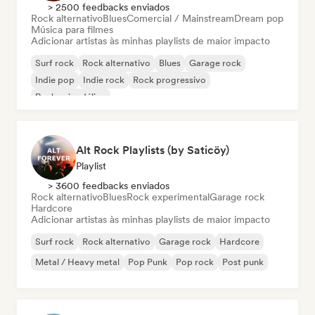
> 2500 feedbacks enviados
Rock alternativo
Blues
Comercial / Mainstream
Dream pop
Música para filmes
Adicionar artistas às minhas playlists de maior impacto
Surf rock
Rock alternativo
Blues
Garage rock
Indie pop
Indie rock
Rock progressivo
Rock psicodélico
Alt Rock Playlists (by Saticöy)
Playlist
> 3600 feedbacks enviados
Rock alternativo
Blues
Rock experimental
Garage rock
Hardcore
Adicionar artistas às minhas playlists de maior impacto
Surf rock
Rock alternativo
Garage rock
Hardcore
Metal / Heavy metal
Pop Punk
Pop rock
Post punk