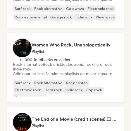
Surf rock
Rock alternativo
Coldwave
Electronic rock
Rock experimental
Garage rock
Indie rock
New wave
Women Who Rock, Unapologetically
Playlist
> 1000 feedbacks enviados
Rock alternativo
Rock cristão
Electronic rock
Hard rock
Indie rock
Adicionar artistas às minhas playlists de maior impacto
Surf rock
Rock alternativo
Rock cristão
Electronic rock
Hard rock
Indie rock
Pop rock
Rock progressivo
The End of a Movie (credit scenes) 🎞️ Cinematic Dream Pop & Bedroom Indie
Playlist