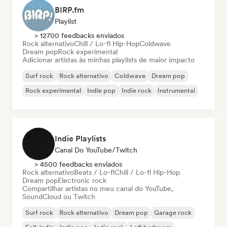
BIRP.fm
Playlist
> 12700 feedbacks enviados
Rock alternativo
Chill / Lo-fi Hip-Hop
Coldwave
Dream pop
Rock experimental
Adicionar artistas às minhas playlists de maior impacto
Surf rock
Rock alternativo
Coldwave
Dream pop
Rock experimental
Indie pop
Indie rock
Instrumental
Indie Playlists
Canal Do YouTube/Twitch
> 4500 feedbacks enviados
Rock alternativo
Beats / Lo-fi
Chill / Lo-fi Hip-Hop
Dream pop
Electronic rock
Compartilhar artistas no meu canal do YouTube,
SoundCloud ou Twitch
Surf rock
Rock alternativo
Dream pop
Garage rock