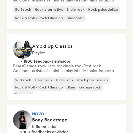
Adicionar artistas às minhas playlists de maior impacto
Surf rock
Rock alternativo
Indie rock
Rock psicodélico
Rock & Roll / Rock Clássico
Shoegaze
Amp’d Up Classics
Playlist
> 1800 feedbacks enviados
Blues
Garage rock
Hard rock
Indie rock
Post rock
Adicionar artistas às minhas playlists de maior impacto
Surf rock
Hard rock
Indie rock
Rock progressivo
Rock & Roll / Rock Clássico
Blues
Garage rock
Post rock
NOVO
Bony Backstage
Influenciador
> 100 feedbacks enviados