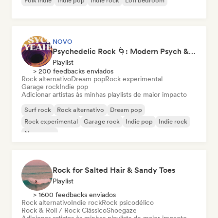
Folk indie
Indie pop
Indie rock
Lofi bedroom
NOVO
Psychedelic Rock 🌀: Modern Psych & Turkish Vibes
Playlist
> 200 feedbacks enviados
Rock alternativo
Dream pop
Rock experimental
Garage rock
Indie pop
Adicionar artistas às minhas playlists de maior impacto
Surf rock
Rock alternativo
Dream pop
Rock experimental
Garage rock
Indie pop
Indie rock
New wave
Rock for Salted Hair & Sandy Toes
Playlist
> 1600 feedbacks enviados
Rock alternativo
Indie rock
Rock psicodélico
Rock & Roll / Rock Clássico
Shoegaze