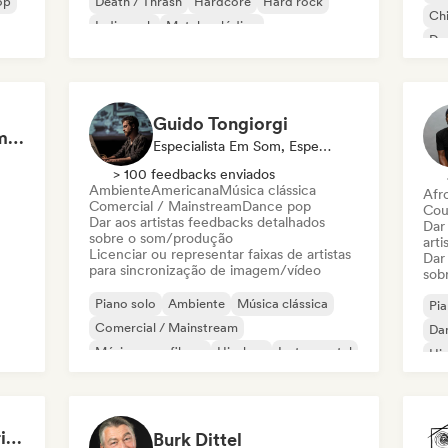
op
Death / Thrash
Hardcore
Hard rock
Chi
Indie rock
Metal melódico
Da
Guido Tongiorgi
Kirill Korshunov : dramaki / blueor
Especialista Em Som, Especialista Em Sincronização
> 100 feedbacks enviados
Ambiente
Americana
Música clássica
Afr
Comercial / Mainstream
Dance pop
Cou
Dar aos artistas feedbacks detalhados
Dar
sobre o som/produção
arti
Licenciar ou representar faixas de artistas
Dar
para sincronização de imagem/vídeo
sob
Piano solo
Ambiente
Música clássica
Pia
Comercial / Mainstream
Da
Música para filmes
Hip-hop
Instrumental
Hip
Jazz moderno
Brooklyn Music Experience
Burk Dittel