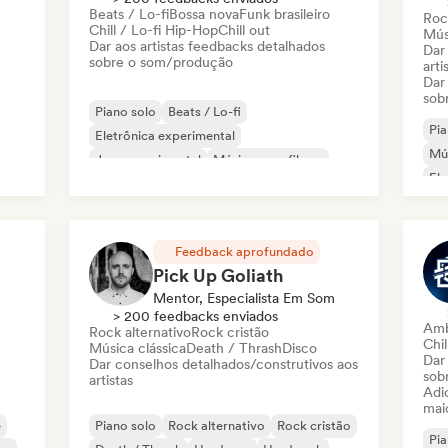
Beats / Lo-fi
Bossa nova
Funk brasileiro
Roc
Chill / Lo-fi Hip-Hop
Chill out
Músi
Dar aos artistas feedbacks detalhados
Dar
sobre o som/produção
arti
Dar
sob
Piano solo
Beats / Lo-fi
Pia
Eletrônica experimental
Mús
Jazz experimental
Música para filmes
Ele
Indie pop
Música latina
Pop latino
Ind
Feedback aprofundado
Pick Up Goliath
Mentor, Especialista Em Som
> 200 feedbacks enviados
Amb
Rock alternativo
Rock cristão
Chil
Música clássica
Death / Thrash
Disco
Dar
Dar conselhos detalhados/construtivos aos
sob
artistas
Adic
mai
e
Piano solo
Rock alternativo
Rock cristão
Pia