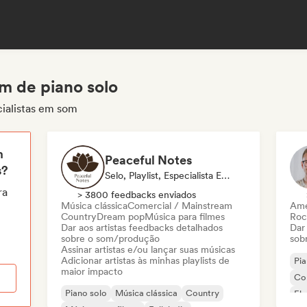
m de piano solo
cialistas em som
m
Peaceful Notes
s?
Selo, Playlist, Especialista Em Som
ra
> 3800 feedbacks enviados
Música clássica
Comercial / Mainstream
Ame
Country
Dream pop
Música para filmes
Roc
Dar aos artistas feedbacks detalhados
Dar
sobre o som/produção
sob
Assinar artistas e/ou lançar suas músicas
Adicionar artistas às minhas playlists de
Pia
maior impacto
Co
Piano solo
Música clássica
Country
Ele