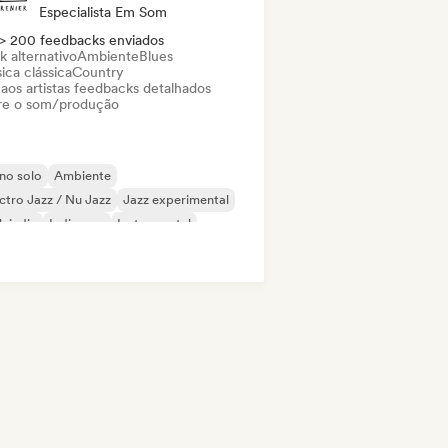
Especialista Em Som
> 200 feedbacks enviados
k alternativo
Ambiente
Blues
ica clássica
Country
 aos artistas feedbacks detalhados
re o som/produção
no solo
Ambiente
ctro Jazz / Nu Jazz
Jazz experimental
k indie
Indie pop
Instrumental
zz moderno