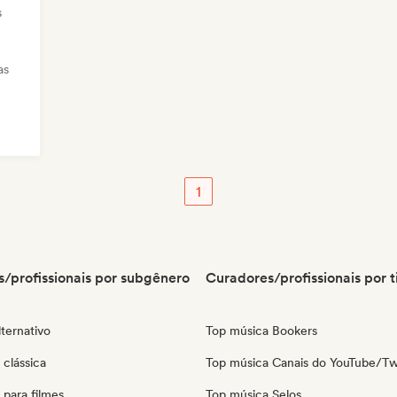
s
as
1
/profissionais por subgênero
Curadores/profissionais por t
ternativo
Top música Bookers
clássica
Top música Canais do YouTube/Tw
para filmes
Top música Selos