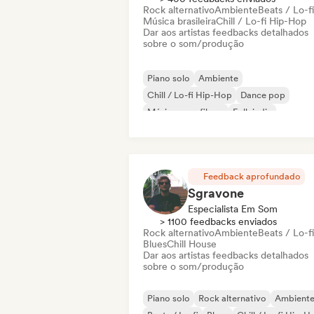
Rock alternativo
Ambiente
Beats / Lo-fi
Música brasileira
Chill / Lo-fi Hip-Hop
Dar aos artistas feedbacks detalhados
sobre o som/produção
Piano solo
Ambiente
Chill / Lo-fi Hip-Hop
Dance pop
Música para filmes
Folk indie
Música latina
Neo / Clássico moderno
Feedback aprofundado
Sgravone
Especialista Em Som
> 1100 feedbacks enviados
Rock alternativo
Ambiente
Beats / Lo-fi
Blues
Chill House
Dar aos artistas feedbacks detalhados
sobre o som/produção
Piano solo
Rock alternativo
Ambient