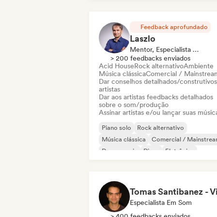
Feedback aprofundado
Laszlo
Mentor, Especialista Em Som
> 200 feedbacks enviados
Acid House
Rock alternativo
Ambiente
Música clássica
Comercial / Mainstrea
Dar conselhos detalhados/construtivos
artistas
Dar aos artistas feedbacks detalhados
sobre o som/produção
Assinar artistas e/ou lançar suas músic
Piano solo
Rock alternativo
Música clássica
Comercial / Mainstre
Dance music
Disco
Eletrônica
Electronic rock
Especialista Em Som
> 400 feedbacks enviados