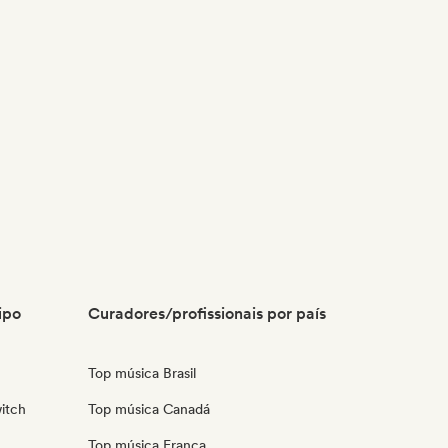
ipo
Curadores/profissionais por país
Top música Brasil
itch
Top música Canadá
Top música França