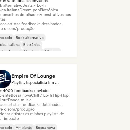
> 600 feedbacks enviados
k alternativo
Beats / Lo-fi
ca italiana
Dream pop
Eletrônica
 conselhos detalhados/construtivos aos
stas
 aos artistas feedbacks detalhados
re o som/produção
no solo
Rock alternativo
ica italiana
Eletrônica
ctronic rock
Hard rock
Hip-hop
ie rock
Empire Of Lounge
Playlist, Especialista Em Som
> 4000 feedbacks enviados
iente
Bossa nova
Chill / Lo-fi Hip-Hop
l out
Dance music
 aos artistas feedbacks detalhados
re o som/produção
ionar artistas às minhas playlists de
or impacto
no solo
Ambiente
Bossa nova