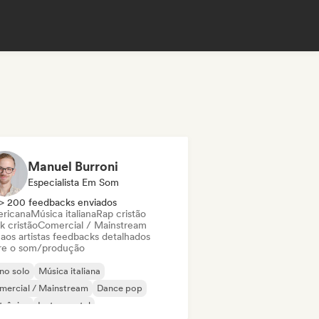
Manuel Burroni
Especialista Em Som
> 200 feedbacks enviados
ricana
Música italiana
Rap cristão
k cristão
Comercial / Mainstream
 aos artistas feedbacks detalhados
re o som/produção
no solo
Música italiana
mercial / Mainstream
Dance pop
trônica
Instrumental