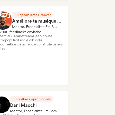
 internacional
o / Clássico moderno
Especialistas Groover
Améliore ta musique en 1h de Coaching
Mentor, Especialista Em Som
< 100 feedbacks enviados
ercial / Mainstream
Deep house
ctropop
Hard rock
Folk indie
 conselhos detalhados/construtivos aos
stas
Feedback aprofundado
Dani Macchi
Mentor, Especialista Em Som