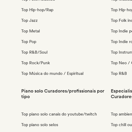
Top Hip-hop/Rap
Top Hip-ho
Top Jazz
Top Folk in
Top Metal
Top Indie 
Top Pop
Top Indie r
Top R&B/Soul
Top Instru
Top Rock/Punk
Top Neo / 
Top Música do mundo / Espiritual
Top R&B
Piano solo Curadores/profissionais por
Especiali
tipo
Curadores
Top piano solo canais do youtube/twitch
Top ambien
Top piano solo selos
Top chill o