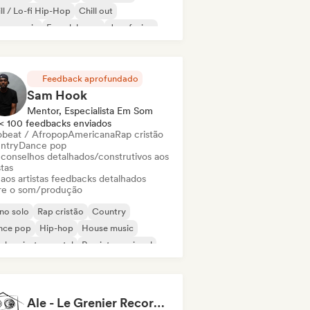
ll / Lo-fi Hip-Hop
Chill out
nce music
French house
Jazz fusion
Feedback aprofundado
Sam Hook
Mentor, Especialista Em Som
< 100 feedbacks enviados
obeat / Afropop
Americana
Rap cristão
ntry
Dance pop
 conselhos detalhados/construtivos aos
stas
 aos artistas feedbacks detalhados
re o som/produção
no solo
Rap cristão
Country
nce pop
Hip-hop
House music
-hop instrumental
Rap internacional
Ale - Le Grenier Recording Studio