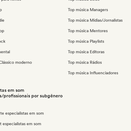
p
Top música Managers
die
Top música Mídias/Jornalistas
pop
Top música Mentores
ock
Top música Playlists
mental
Top música Editoras
Clássico moderno
Top música Rádios
Top música Influenciadores
stas em som
/profissionais por subgênero
te especialistas em som
ut especialistas em som