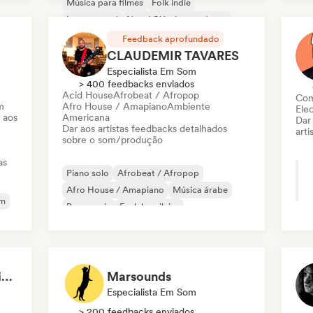
Música para filmes
Folk indie
Pop
Instrumental
Neo / Clássico moderno
Ne
Cantor-compositor
Feedback aprofundado
CLAUDEMIR TAVARES
Especialista Em Som
> 400 feedbacks enviados
Acid House
Afrobeat / Afropop
Com
m
Afro House / Amapiano
Ambiente
Ele
 aos
Americana
Dar
Dar aos artistas feedbacks detalhados
arti
sobre o som/produção
as
Piano solo
Afrobeat / Afropop
Afro House / Amapiano
Música árabe
am
Bass music
Funk brasileiro
Chill / Lo-fi Hip-Hop
Música clássica
Tomas Santibanez - Video Feedback
Marsounds
Especialista Em Som
> 200 feedbacks enviados