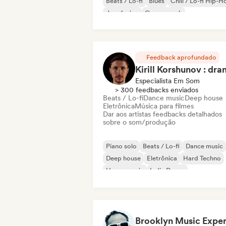
Beats / Lo-fi
Blues
Chill / Lo-fi Hip-H
Jazz fusion
Garage rock
Feedback aprofundado
Especialista Em Som
> 300 feedbacks enviados
Beats / Lo-fi
Dance music
Deep house
Eletrônica
Música para filmes
Dar aos artistas feedbacks detalhados
sobre o som/produção
Piano solo
Beats / Lo-fi
Dance music
Deep house
Eletrônica
Hard Techno
House music
Indie Dance