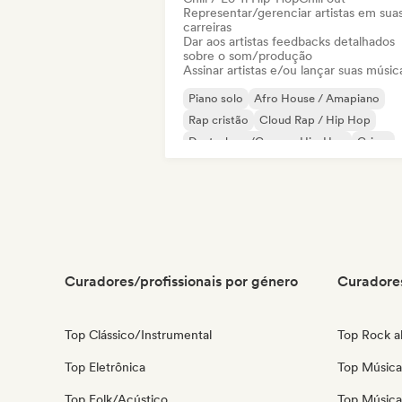
Representar/gerenciar artistas em sua
carreiras
Dar aos artistas feedbacks detalhados
sobre o som/produção
Assinar artistas e/ou lançar suas músic
Piano solo
Afro House / Amapiano
Rap cristão
Cloud Rap / Hip Hop
Deutschrap/German Hip-Hop
Grime
Hip-hop
Hip-hop instrumental
Curadores/profissionais por género
Curadores
Top Clássico/Instrumental
Top Rock al
Top Eletrônica
Top Música 
Top Folk/Acústico
Top Música 