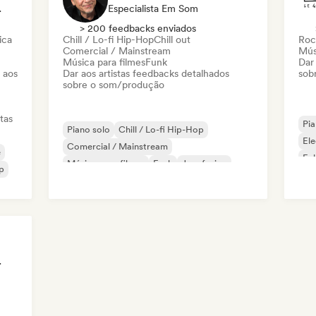
cronização
Especialista Em Som
> 200 feedbacks enviados
ica
Chill / Lo-fi Hip-Hop
Chill out
Roc
Comercial / Mainstream
Mús
Música para filmes
Funk
Dar
 aos
Dar aos artistas feedbacks detalhados
sob
sobre o som/produção
tas
Pia
Piano solo
Chill / Lo-fi Hip-Hop
Ele
Comercial / Mainstream
e
Fol
Música para filmes
Funk
Jazz fusion
p
Ja
Pop internacional
Jazz moderno
Em Som