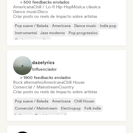
> 500 feedbacks enviados
Americana
Chill / Lo-fi Hip-Hop
Música clássica
Dance music
Disco
Criar posts ou reels de impacto sobre artistas
Pop suave / Balada
Americana
Dance music
Indie pop
Instrumental
Jazz moderno
Pop progressivo
Cantor-compositor
dazelyrics
Influenciador
> 1900 feedbacks enviados
Rock alternativo
Americana
Chill House
Comercial / Mainstream
Country
Criar posts ou reels de impacto sobre artistas
Pop suave / Balada
Americana
Chill House
Comercial / Mainstream
Electropop
Folk indie
Indie pop
Pop internacional