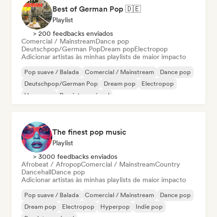
Best of German Pop 🇩🇪
Playlist
> 200 feedbacks enviados
Comercial / Mainstream
Dance pop
Deutschpop/German Pop
Dream pop
Electropop
Adicionar artistas às minhas playlists de maior impacto
Pop suave / Balada
Comercial / Mainstream
Dance pop
Deutschpop/German Pop
Dream pop
Electropop
Hyperpop
Pop internacional
The finest pop music
Playlist
> 3000 feedbacks enviados
Afrobeat / Afropop
Comercial / Mainstream
Country
Dancehall
Dance pop
Adicionar artistas às minhas playlists de maior impacto
Pop suave / Balada
Comercial / Mainstream
Dance pop
Dream pop
Electropop
Hyperpop
Indie pop