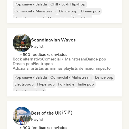
Pop suave / Balada
Chill / Lo-fi Hip-Hop
Comercial / Mainstream
Dance pop
Dream pop
Pop internacional
Música latina
Pop latino
Scandinavian Waves
Playlist
> 500 feedbacks enviados
Rock alternativo
Comercial / Mainstream
Dance pop
Dream pop
Electropop
Adicionar artistas às minhas playlists de maior impacto
Pop suave / Balada
Comercial / Mainstream
Dance pop
Electropop
Hyperpop
Folk indie
Indie pop
Pop internacional
Best of the UK 🇬🇧
Playlist
> 900 feedbacks enviados