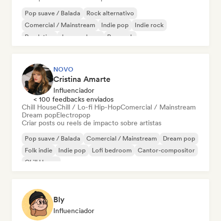
Pop suave / Balada
Rock alternativo
Comercial / Mainstream
Indie pop
Indie rock
Pop latino
Jazz moderno
Pop rock
NOVO
Cristina Amarte
Influenciador
< 100 feedbacks enviados
Chill House
Chill / Lo-fi Hip-Hop
Comercial / Mainstream
Dream pop
Electropop
Criar posts ou reels de impacto sobre artistas
Pop suave / Balada
Comercial / Mainstream
Dream pop
Folk indie
Indie pop
Lofi bedroom
Cantor-compositor
Chill House
Bly
Influenciador