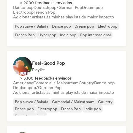
> 2000 feedbacks enviados
Dance pop
Deutschpop/German Pop
Dream pop
Electropop
French Pop
Adicionar artistas às minhas playlists de maior impacto
Pop suave / Balada
Dance pop
Dream pop
Electropop
French Pop
Hyperpop
Indie pop
Pop internacional
Feel-Good Pop
Playlist
> 3300 feedbacks enviados
Americana
Comercial / Mainstream
Country
Dance pop
Deutschpop/German Pop
Adicionar artistas às minhas playlists de maior impacto
Pop suave / Balada
Comercial / Mainstream
Country
Dance pop
Electropop
French Pop
Indie pop
Pop internacional