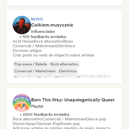
Jazz fusion
Hip-hop
Indie pop
NOVO
Całkiem.muzycznie
Influenciador
< 100 feedbacks enviados
Acid House
Rock alternativo
Blues
Comercial / Mainstream
Eletrônica
Escrever artigos
Criar posts ou reels de impacto sobre artistas
Pop suave / Balada
Rock alternativo
Comercial / Mainstream
Eletrônica
Electro Jazz / Nu Jazz
Música para filmes
Jazz fusion
Folk indie
Born This Way: Unapologetically Queer
Playlist
> 2500 feedbacks enviados
Rock alternativo
Comercial / Mainstream
Dance pop
Deutschpop/German Pop
Dream pop
Adicionar artistas às minhas playlists de maior impacto