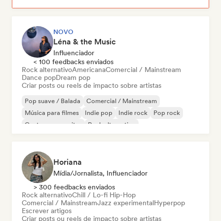
NOVO
Léna & the Music
Influenciador
< 100 feedbacks enviados
Rock alternativo
Americana
Comercial / Mainstream
Dance pop
Dream pop
Criar posts ou reels de impacto sobre artistas
Pop suave / Balada
Comercial / Mainstream
Música para filmes
Indie pop
Indie rock
Pop rock
Cantor-compositor
Rock alternativo
Horiana
Mídia/Jornalista, Influenciador
> 300 feedbacks enviados
Rock alternativo
Chill / Lo-fi Hip-Hop
Comercial / Mainstream
Jazz experimental
Hyperpop
Escrever artigos
Criar posts ou reels de impacto sobre artistas