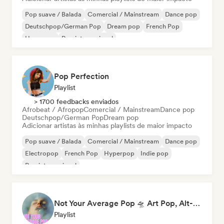
Pop suave / Balada
Comercial / Mainstream
Dance pop
Deutschpop/German Pop
Dream pop
French Pop
Hyperpop
Pop internacional
Pop Perfection
Playlist
> 1700 feedbacks enviados
Afrobeat / Afropop
Comercial / Mainstream
Dance pop
Deutschpop/German Pop
Dream pop
Adicionar artistas às minhas playlists de maior impacto
Pop suave / Balada
Comercial / Mainstream
Dance pop
Electropop
French Pop
Hyperpop
Indie pop
Pop internacional
Not Your Average Pop 🛸 Art Pop, Alt-Pop & Indie Pop
Playlist