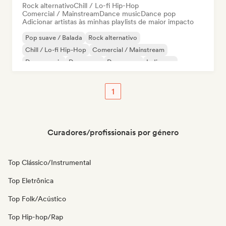
Rock alternativo
Chill / Lo-fi Hip-Hop
Comercial / Mainstream
Dance music
Dance pop
Adicionar artistas às minhas playlists de maior impacto
Pop suave / Balada
Rock alternativo
Chill / Lo-fi Hip-Hop
Comercial / Mainstream
Dance music
Dance pop
Dream pop
Indie pop
1
Curadores/profissionais por género
Top Clássico/Instrumental
Top Eletrônica
Top Folk/Acústico
Top Hip-hop/Rap