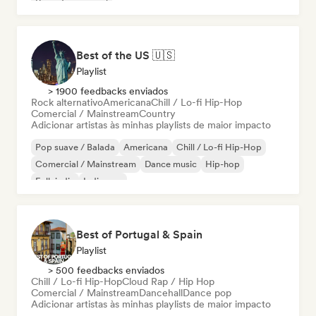
Pop internacional
Best of the US 🇺🇸
Playlist
> 1900 feedbacks enviados
Rock alternativo
Americana
Chill / Lo-fi Hip-Hop
Comercial / Mainstream
Country
Adicionar artistas às minhas playlists de maior impacto
Pop suave / Balada
Americana
Chill / Lo-fi Hip-Hop
Comercial / Mainstream
Dance music
Hip-hop
Folk indie
Indie pop
Best of Portugal & Spain
Playlist
> 500 feedbacks enviados
Chill / Lo-fi Hip-Hop
Cloud Rap / Hip Hop
Comercial / Mainstream
Dancehall
Dance pop
Adicionar artistas às minhas playlists de maior impacto