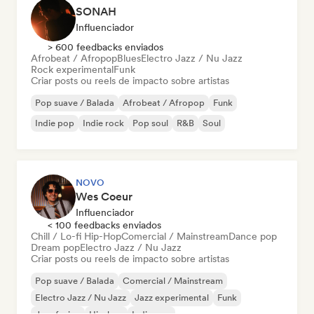
SONAH
Influenciador
> 600 feedbacks enviados
Afrobeat / Afropop
Blues
Electro Jazz / Nu Jazz
Rock experimental
Funk
Criar posts ou reels de impacto sobre artistas
Pop suave / Balada
Afrobeat / Afropop
Funk
Indie pop
Indie rock
Pop soul
R&B
Soul
NOVO
Wes Coeur
Influenciador
< 100 feedbacks enviados
Chill / Lo-fi Hip-Hop
Comercial / Mainstream
Dance pop
Dream pop
Electro Jazz / Nu Jazz
Criar posts ou reels de impacto sobre artistas
Pop suave / Balada
Comercial / Mainstream
Electro Jazz / Nu Jazz
Jazz experimental
Funk