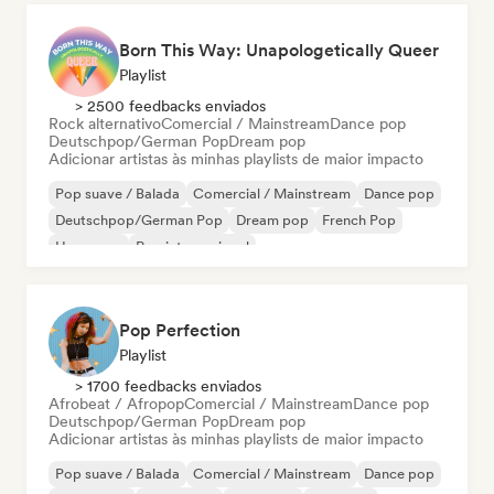
Born This Way: Unapologetically Queer
Playlist
> 2500 feedbacks enviados
Rock alternativo
Comercial / Mainstream
Dance pop
Deutschpop/German Pop
Dream pop
Adicionar artistas às minhas playlists de maior impacto
Pop suave / Balada
Comercial / Mainstream
Dance pop
Deutschpop/German Pop
Dream pop
French Pop
Hyperpop
Pop internacional
Pop Perfection
Playlist
> 1700 feedbacks enviados
Afrobeat / Afropop
Comercial / Mainstream
Dance pop
Deutschpop/German Pop
Dream pop
Adicionar artistas às minhas playlists de maior impacto
Pop suave / Balada
Comercial / Mainstream
Dance pop