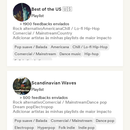
Best of the US 🇺🇸
Playlist
> 1900 feedbacks enviados
Rock alternativo
Americana
Chill / Lo-fi Hip-Hop
Comercial / Mainstream
Country
Adicionar artistas às minhas playlists de maior impacto
Pop suave / Balada
Americana
Chill / Lo-fi Hip-Hop
Comercial / Mainstream
Dance music
Hip-hop
Folk indie
Indie pop
Scandinavian Waves
Playlist
> 500 feedbacks enviados
Rock alternativo
Comercial / Mainstream
Dance pop
Dream pop
Electropop
Adicionar artistas às minhas playlists de maior impacto
Pop suave / Balada
Comercial / Mainstream
Dance pop
Electropop
Hyperpop
Folk indie
Indie pop