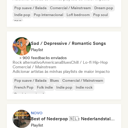
Pop suave / Balada
Comercial / Mainstream
Dream pop
Indie pop
Pop internacional
Lofi bedroom
Pop soul
R&B
Sad / Depressive / Romantic Songs
Playlist
> 900 feedbacks enviados
Rock alternativo
Americana
Blues
Chill / Lo-fi Hip-Hop
Comercial / Mainstream
Adicionar artistas às minhas playlists de maior impacto
Pop suave / Balada
Blues
Comercial / Mainstream
French Pop
Folk indie
Indie pop
Indie rock
Pop internacional
NOVO
Best of Nederpop 🇳🇱: Nederlandstalige Pop & Hollandse Hits
Playlist