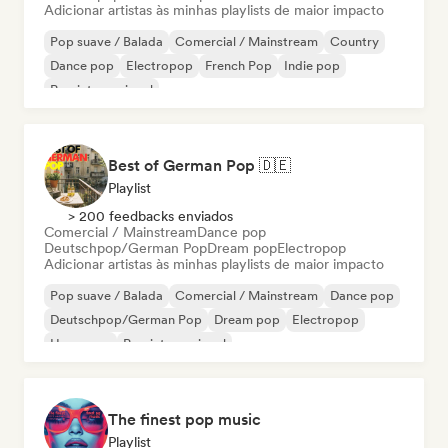
Adicionar artistas às minhas playlists de maior impacto
Pop suave / Balada
Comercial / Mainstream
Country
Dance pop
Electropop
French Pop
Indie pop
Pop internacional
Best of German Pop 🇩🇪
Playlist
> 200 feedbacks enviados
Comercial / Mainstream
Dance pop
Deutschpop/German Pop
Dream pop
Electropop
Adicionar artistas às minhas playlists de maior impacto
Pop suave / Balada
Comercial / Mainstream
Dance pop
Deutschpop/German Pop
Dream pop
Electropop
Hyperpop
Pop internacional
The finest pop music
Playlist