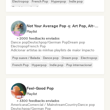
Electropop
French Pop
Hyperpop
Indie pop
Pop internacional
Not Your Average Pop 🛸 Art Pop, Alt-Pop & Indie Pop
Playlist
> 2000 feedbacks enviados
Dance pop
Deutschpop/German Pop
Dream pop
Electropop
French Pop
Adicionar artistas às minhas playlists de maior impacto
Pop suave / Balada
Dance pop
Dream pop
Electropop
French Pop
Hyperpop
Indie pop
Pop internacional
Feel-Good Pop
Playlist
> 3300 feedbacks enviados
Americana
Comercial / Mainstream
Country
Dance pop
Deutschpop/German Pop