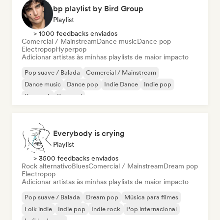
bp playlist by Bird Group
Playlist
> 1000 feedbacks enviados
Comercial / Mainstream
Dance music
Dance pop
Electropop
Hyperpop
Adicionar artistas às minhas playlists de maior impacto
Pop suave / Balada
Comercial / Mainstream
Dance music
Dance pop
Indie Dance
Indie pop
Pop rock
Pop soul
Everybody is crying
Playlist
> 3500 feedbacks enviados
Rock alternativo
Blues
Comercial / Mainstream
Dream pop
Electropop
Adicionar artistas às minhas playlists de maior impacto
Pop suave / Balada
Dream pop
Música para filmes
Folk indie
Indie pop
Indie rock
Pop internacional