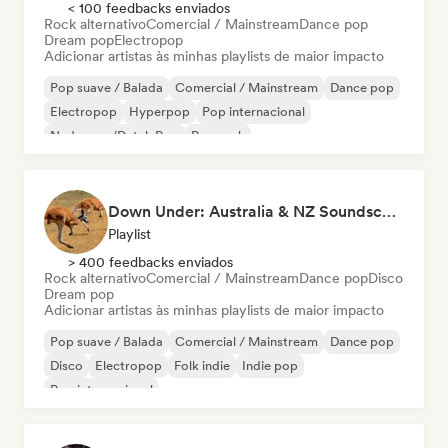
< 100 feedbacks enviados
Rock alternativo
Comercial / Mainstream
Dance pop
Dream pop
Electropop
Adicionar artistas às minhas playlists de maior impacto
Pop suave / Balada
Comercial / Mainstream
Dance pop
Electropop
Hyperpop
Pop internacional
Nederpop/Dutch Pop
Pop rock
Down Under: Australia & NZ Soundscape
Playlist
> 400 feedbacks enviados
Rock alternativo
Comercial / Mainstream
Dance pop
Disco
Dream pop
Adicionar artistas às minhas playlists de maior impacto
Pop suave / Balada
Comercial / Mainstream
Dance pop
Disco
Electropop
Folk indie
Indie pop
Pop internacional