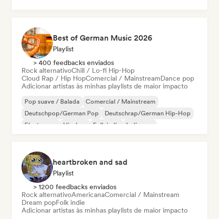
Lofi bedroom
Best of German Music 2026
Playlist
> 400 feedbacks enviados
Rock alternativo
Chill / Lo-fi Hip-Hop
Cloud Rap / Hip Hop
Comercial / Mainstream
Dance pop
Adicionar artistas às minhas playlists de maior impacto
Pop suave / Balada
Comercial / Mainstream
Deutschpop/German Pop
Deutschrap/German Hip-Hop
Electropop
Hip-hop
Folk indie
Indie pop
heartbroken and sad
Playlist
> 1200 feedbacks enviados
Rock alternativo
Americana
Comercial / Mainstream
Dream pop
Folk indie
Adicionar artistas às minhas playlists de maior impacto