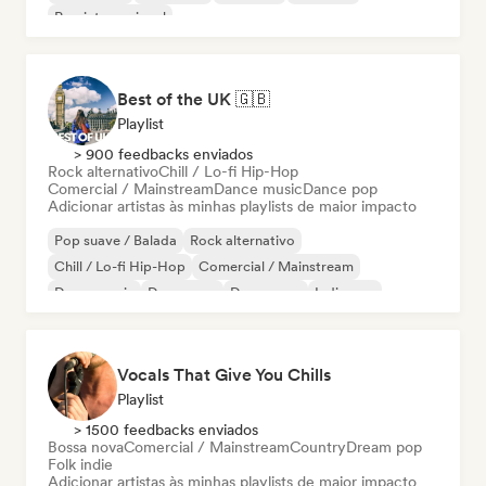
Pop internacional
Best of the UK 🇬🇧
Playlist
> 900 feedbacks enviados
Rock alternativo
Chill / Lo-fi Hip-Hop
Comercial / Mainstream
Dance music
Dance pop
Adicionar artistas às minhas playlists de maior impacto
Pop suave / Balada
Rock alternativo
Chill / Lo-fi Hip-Hop
Comercial / Mainstream
Dance music
Dance pop
Dream pop
Indie pop
Vocals That Give You Chills
Playlist
> 1500 feedbacks enviados
Bossa nova
Comercial / Mainstream
Country
Dream pop
Folk indie
Adicionar artistas às minhas playlists de maior impacto