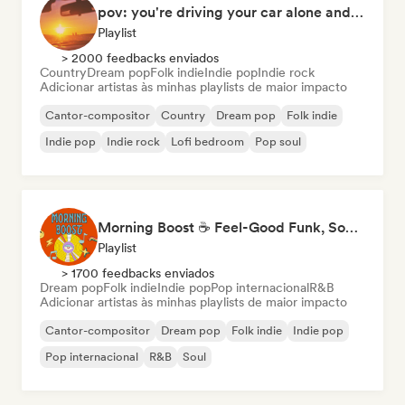
pov: you're driving your car alone and it's golden hour
Playlist
> 2000 feedbacks enviados
Country
Dream pop
Folk indie
Indie pop
Indie rock
Adicionar artistas às minhas playlists de maior impacto
Cantor-compositor
Country
Dream pop
Folk indie
Indie pop
Indie rock
Lofi bedroom
Pop soul
Morning Boost ☕ Feel-Good Funk, Soul & Neo-Soul to Wake Up
Playlist
> 1700 feedbacks enviados
Dream pop
Folk indie
Indie pop
Pop internacional
R&B
Adicionar artistas às minhas playlists de maior impacto
Cantor-compositor
Dream pop
Folk indie
Indie pop
Pop internacional
R&B
Soul