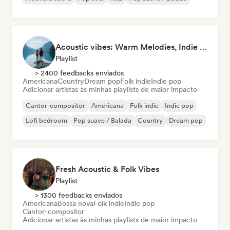
Acoustic vibes: Warm Melodies, Indie Folk & Singer-Songwriter 🏞️
Playlist
> 2400 feedbacks enviados
Americana
Country
Dream pop
Folk indie
Indie pop
Adicionar artistas às minhas playlists de maior impacto
Cantor-compositor
Americana
Folk indie
Indie pop
Lofi bedroom
Pop suave / Balada
Country
Dream pop
Fresh Acoustic & Folk Vibes
Playlist
> 1300 feedbacks enviados
Americana
Bossa nova
Folk indie
Indie pop
Cantor-compositor
Adicionar artistas às minhas playlists de maior impacto