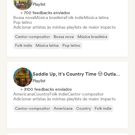
Playlist
> 700 feedbacks enviados
Bossa nova
Música brasileira
Folk indie
Música latina
Pop latino
Adicionar artistas às minhas playlists de maior impacto
Cantor-compositor
Bossa nova
Música brasileira
Folk indie
Música latina
Pop latino
Saddle Up, It's Country Time 🤠 Outlaw Country, Americana & Country Rock
Playlist
> 3100 feedbacks enviados
Americana
Country
Folk indie
Cantor-compositor
Adicionar artistas às minhas playlists de maior impacto
Cantor-compositor
Americana
Country
Folk indie