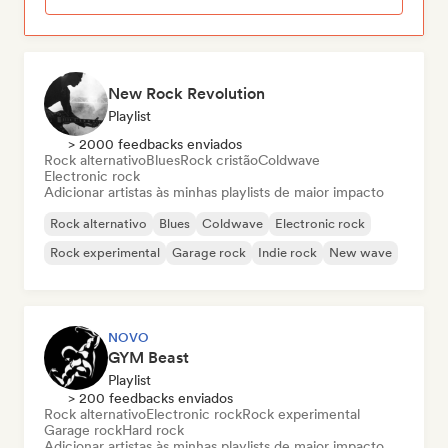
New Rock Revolution
Playlist
> 2000 feedbacks enviados
Rock alternativo
Blues
Rock cristão
Coldwave
Electronic rock
Adicionar artistas às minhas playlists de maior impacto
Rock alternativo
Blues
Coldwave
Electronic rock
Rock experimental
Garage rock
Indie rock
New wave
NOVO
GYM Beast
Playlist
> 200 feedbacks enviados
Rock alternativo
Electronic rock
Rock experimental
Garage rock
Hard rock
Adicionar artistas às minhas playlists de maior impacto