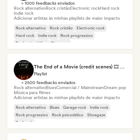
> 1000 feedbacks enviados
Rock alternativo
Rock cristão
Electronic rock
Hard rock
Indie rock
Adicionar artistas às minhas playlists de maior impacto
Rock alternativo
Rock cristão
Electronic rock
Hard rock
Indie rock
Rock progressivo
Rock psicodélico
Shoegaze
The End of a Movie (credit scenes) 🎞️ Cinematic Dream Pop & Bedroom Indie
Playlist
> 2500 feedbacks enviados
Rock alternativo
Blues
Comercial / Mainstream
Dream pop
Música para filmes
Adicionar artistas às minhas playlists de maior impacto
Rock alternativo
Blues
Garage rock
Indie rock
Rock progressivo
Rock psicodélico
Shoegaze
Surf rock