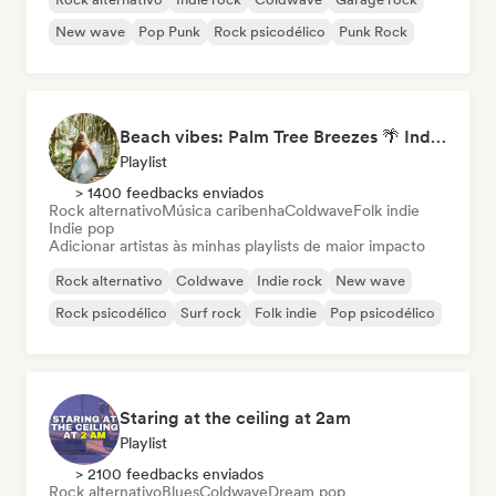
New wave
Pop Punk
Rock psicodélico
Punk Rock
Beach vibes: Palm Tree Breezes 🌴 Indie Folk, Acoustic & Singer-Songwriter
Playlist
> 1400 feedbacks enviados
Rock alternativo
Música caribenha
Coldwave
Folk indie
Indie pop
Adicionar artistas às minhas playlists de maior impacto
Rock alternativo
Coldwave
Indie rock
New wave
Rock psicodélico
Surf rock
Folk indie
Pop psicodélico
Staring at the ceiling at 2am
Playlist
> 2100 feedbacks enviados
Rock alternativo
Blues
Coldwave
Dream pop