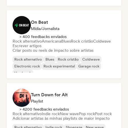
Rock progressivo
On Beat
Mídia/Jornalista
> 400 feedbacks enviados
Rock alternativo
Americana
Blues
Rock cristão
Coldwave
Escrever artigos
Criar posts ou reels de impacto sobre artistas
Rock alternativo
Blues
Rock cristão
Coldwave
Electronic rock
Rock experimental
Garage rock
Hard rock
Turn Down for Alt
Playlist
> 4200 feedbacks enviados
Rock alternativo
Indie rock
New wave
Pop rock
Post rock
Adicionar artistas às minhas playlists de maior impacto
Rock alternativo
Indie rock
Shoegaze
New wave