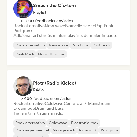
Smash the Cis-tem
Playlist
> 1000 feedbacks enviados
Rock alternativo
New wave
Nouvelle scene
Pop Punk
Post punk
Adicionar artistas às minhas playlists de maior impacto
Rock alternativo
New wave
Pop Punk
Post punk
Punk Rock
Nouvelle scene
Piotr (Radio Kielce)
Rádio
> 400 feedbacks enviados
Rock alternativo
Coldwave
Comercial / Mainstream
Dream pop
Drum and Bass
Transmitir artistas na rádio
Rock alternativo
Coldwave
Electronic rock
Rock experimental
Garage rock
Indie rock
Post punk