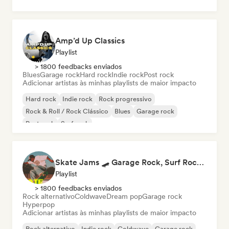
Amp’d Up Classics
Playlist
> 1800 feedbacks enviados
Blues
Garage rock
Hard rock
Indie rock
Post rock
Adicionar artistas às minhas playlists de maior impacto
Hard rock
Indie rock
Rock progressivo
Rock & Roll / Rock Clássico
Blues
Garage rock
Post rock
Surf rock
Skate Jams 🛹 Garage Rock, Surf Rock & Neo-Psych
Playlist
> 1800 feedbacks enviados
Rock alternativo
Coldwave
Dream pop
Garage rock
Hyperpop
Adicionar artistas às minhas playlists de maior impacto
Rock alternativo
Indie rock
Coldwave
Garage rock