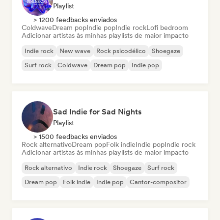
Playlist
> 1200 feedbacks enviados
Coldwave
Dream pop
Indie pop
Indie rock
Lofi bedroom
Adicionar artistas às minhas playlists de maior impacto
Indie rock
New wave
Rock psicodélico
Shoegaze
Surf rock
Coldwave
Dream pop
Indie pop
Sad Indie for Sad Nights
Playlist
> 1500 feedbacks enviados
Rock alternativo
Dream pop
Folk indie
Indie pop
Indie rock
Adicionar artistas às minhas playlists de maior impacto
Rock alternativo
Indie rock
Shoegaze
Surf rock
Dream pop
Folk indie
Indie pop
Cantor-compositor