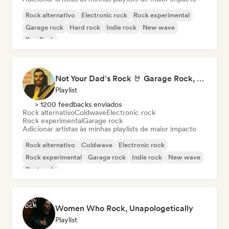
Rock alternativo
Electronic rock
Rock experimental
Garage rock
Hard rock
Indie rock
New wave
Pop Punk
Not Your Dad’s Rock 🤘 Garage Rock, Alt-Rock & Indie Anthems
Playlist
> 1200 feedbacks enviados
Rock alternativo
Coldwave
Electronic rock
Rock experimental
Garage rock
Adicionar artistas às minhas playlists de maior impacto
Rock alternativo
Coldwave
Electronic rock
Rock experimental
Garage rock
Indie rock
New wave
Post rock
Women Who Rock, Unapologetically
Playlist