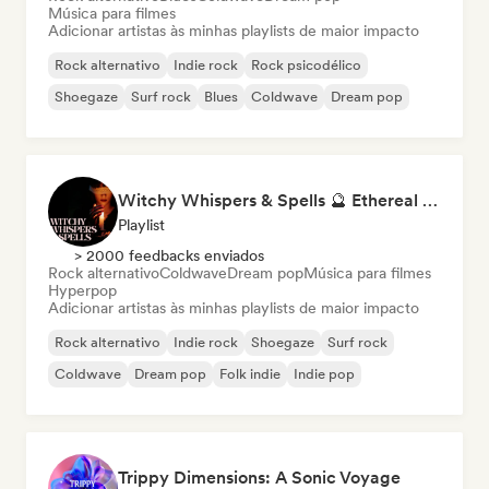
Música para filmes
Adicionar artistas às minhas playlists de maior impacto
Rock alternativo
Indie rock
Rock psicodélico
Shoegaze
Surf rock
Blues
Coldwave
Dream pop
Witchy Whispers & Spells 🔮 Ethereal Art Pop & Dream Pop
Playlist
> 2000 feedbacks enviados
Rock alternativo
Coldwave
Dream pop
Música para filmes
Hyperpop
Adicionar artistas às minhas playlists de maior impacto
Rock alternativo
Indie rock
Shoegaze
Surf rock
Coldwave
Dream pop
Folk indie
Indie pop
Trippy Dimensions: A Sonic Voyage