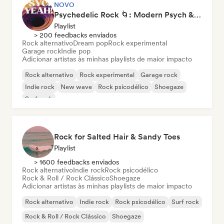
NOVO
Psychedelic Rock 🌀: Modern Psych & Turkish Vibes
Playlist
> 200 feedbacks enviados
Rock alternativo
Dream pop
Rock experimental
Garage rock
Indie pop
Adicionar artistas às minhas playlists de maior impacto
Rock alternativo
Rock experimental
Garage rock
Indie rock
New wave
Rock psicodélico
Shoegaze
Surf rock
Rock for Salted Hair & Sandy Toes
Playlist
> 1600 feedbacks enviados
Rock alternativo
Indie rock
Rock psicodélico
Rock & Roll / Rock Clássico
Shoegaze
Adicionar artistas às minhas playlists de maior impacto
Rock alternativo
Indie rock
Rock psicodélico
Surf rock
Rock & Roll / Rock Clássico
Shoegaze