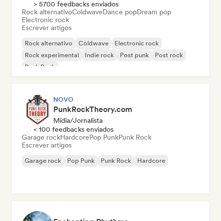
> 5700 feedbacks enviados
Rock alternativo
Coldwave
Dance pop
Dream pop
Electronic rock
Escrever artigos
Rock alternativo
Coldwave
Electronic rock
Rock experimental
Indie rock
Post punk
Post rock
Punk Rock
NOVO
PunkRockTheory.com
Mídia/Jornalista
< 100 feedbacks enviados
Garage rock
Hardcore
Pop Punk
Punk Rock
Escrever artigos
Garage rock
Pop Punk
Punk Rock
Hardcore