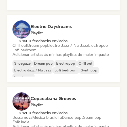
Electric Daydreams
Playlist
> 1600 feedbacks enviados
Chill out
Dream pop
Electro Jazz / Nu Jazz
Electropop
Lofi bedroom
Adicionar artistas às minhas playlists de maior impacto
Shoegaze
Dream pop
Electropop
Chill out
Electro Jazz / Nu Jazz
Lofi bedroom
Synthpop
Synthwave
Copacabana Grooves
Playlist
> 1200 feedbacks enviados
Bossa nova
Música brasileira
Dance pop
Dream pop
Folk indie
Adicionar artistas às minhas playlists de maior impacto