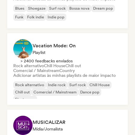
Blues
Shoegaze
Surf rock
Bossa nova
Dream pop
Funk
Folk indie
Indie pop
Vacation Mode: On
Playlist
> 2400 feedbacks enviados
Rock alternativo
Chill House
Chill out
Comercial / Mainstream
Country
Adicionar artistas às minhas playlists de maior impacto
Rock alternativo
Indie rock
Surf rock
Chill House
Chill out
Comercial / Mainstream
Dance pop
Electropop
MUSICALIZAR
Mídia/Jornalista