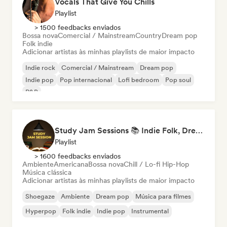
Vocals That Give You Chills
Playlist
> 1500 feedbacks enviados
Bossa nova
Comercial / Mainstream
Country
Dream pop
Folk indie
Adicionar artistas às minhas playlists de maior impacto
Indie rock
Comercial / Mainstream
Dream pop
Indie pop
Pop internacional
Lofi bedroom
Pop soul
R&B
Study Jam Sessions 📚 Indie Folk, Dream Pop & Singer-Songwriter
Playlist
> 1600 feedbacks enviados
Ambiente
Americana
Bossa nova
Chill / Lo-fi Hip-Hop
Música clássica
Adicionar artistas às minhas playlists de maior impacto
Shoegaze
Ambiente
Dream pop
Música para filmes
Hyperpop
Folk indie
Indie pop
Instrumental