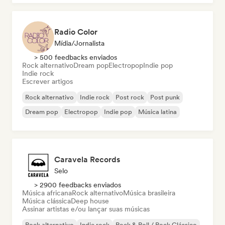
Radio Color
Mídia/Jornalista
> 500 feedbacks enviados
Rock alternativo
Dream pop
Electropop
Indie pop
Indie rock
Escrever artigos
Rock alternativo
Indie rock
Post rock
Post punk
Dream pop
Electropop
Indie pop
Música latina
Caravela Records
Selo
> 2900 feedbacks enviados
Música africana
Rock alternativo
Música brasileira
Música clássica
Deep house
Assinar artistas e/ou lançar suas músicas
Rock alternativo
Indie rock
Rock & Roll / Rock Clássico