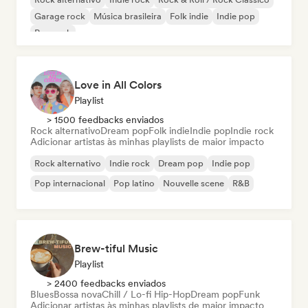
Garage rock
Música brasileira
Folk indie
Indie pop
Pop rock
Love in All Colors
Playlist
> 1500 feedbacks enviados
Rock alternativo
Dream pop
Folk indie
Indie pop
Indie rock
Adicionar artistas às minhas playlists de maior impacto
Rock alternativo
Indie rock
Dream pop
Indie pop
Pop internacional
Pop latino
Nouvelle scene
R&B
Brew-tiful Music
Playlist
> 2400 feedbacks enviados
Blues
Bossa nova
Chill / Lo-fi Hip-Hop
Dream pop
Funk
Adicionar artistas às minhas playlists de maior impacto