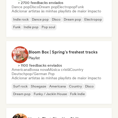
> 2700 feedbacks enviados
Dance pop
Disco
Dream pop
Electropop
Funk
Adicionar artistas às minhas playlists de maior impacto
Indie rock
Dance pop
Disco
Dream pop
Electropop
Funk
Indie pop
Pop soul
Bloom Box | Spring’s freshest tracks
Playlist
> 1100 feedbacks enviados
Americana
Bossa nova
Música cristã
Country
Deutschpop/German Pop
Adicionar artistas às minhas playlists de maior impacto
Surf rock
Shoegaze
Americana
Country
Disco
Dream pop
Funky / Jackin House
Folk indie