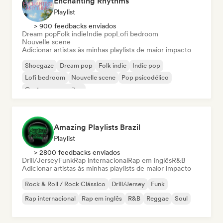
Enchanting Rhythms
Playlist
> 900 feedbacks enviados
Dream pop
Folk indie
Indie pop
Lofi bedroom
Nouvelle scene
Adicionar artistas às minhas playlists de maior impacto
Shoegaze
Dream pop
Folk indie
Indie pop
Lofi bedroom
Nouvelle scene
Pop psicodélico
Cantor-compositor
Amazing Playlists Brazil
Playlist
> 2800 feedbacks enviados
Drill/Jersey
Funk
Rap internacional
Rap em inglês
R&B
Adicionar artistas às minhas playlists de maior impacto
Rock & Roll / Rock Clássico
Drill/Jersey
Funk
Rap internacional
Rap em inglês
R&B
Reggae
Soul