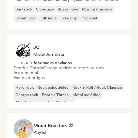
Surf rock
Shoegaze
Bossa nova
Música brasileira
Dream pop
Folk indie
Indie pop
Pop soul
JC
Mídia/Jornalista
> 800 feedbacks enviados
Death / Thrash
Garage rock
Hardcore
Hard rock
Instrumental
Escrever artigos
Hard rock
Rock psicodélico
Rock & Roll / Rock Clássico
Garage rock
Death / Thrash
Metal melódico
Metal / Heavy metal
Hardcore
Mood Boosters 🌈
Playlist