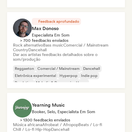
Feedback aprofundado
Max Donoso
Especialista Em Som
> 700 feedbacks enviados
Rock alternativo
Bass music
Comercial / Mainstream
Country
Dancehall
Dar aos artistas feedbacks detalhados sobre o
som/produção
Reggaeton
Comercial / Mainstream
Dancehall
Eletrônica experimental
Hyperpop
Indie pop
Pop latino
Melodic & Progressive House
Yearning Music
Booker, Selo, Especialista Em Som
> 1300 feedbacks enviados
Música africana
Afrobeat / Afropop
Beats / Lo-fi
Chill / Lo-fi Hip-Hop
Dancehall