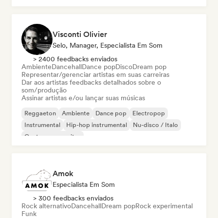
Visconti Olivier
Selo, Manager, Especialista Em Som
> 2400 feedbacks enviados
Ambiente
Dancehall
Dance pop
Disco
Dream pop
Representar/gerenciar artistas em suas carreiras
Dar aos artistas feedbacks detalhados sobre o
som/produção
Assinar artistas e/ou lançar suas músicas
Reggaeton
Ambiente
Dance pop
Electropop
Instrumental
Hip-hop instrumental
Nu-disco / Italo
Cantor-compositor
Amok
Especialista Em Som
> 300 feedbacks enviados
Rock alternativo
Dancehall
Dream pop
Rock experimental
Funk