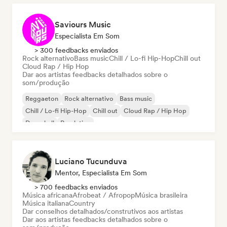
Saviours Music
Especialista Em Som
> 300 feedbacks enviados
Rock alternativo
Bass music
Chill / Lo-fi Hip-Hop
Chill out
Cloud Rap / Hip Hop
Dar aos artistas feedbacks detalhados sobre o
som/produção
Reggaeton
Rock alternativo
Bass music
Chill / Lo-fi Hip-Hop
Chill out
Cloud Rap / Hip Hop
Dancehall
Pop latino
Luciano Tucunduva
Mentor, Especialista Em Som
> 700 feedbacks enviados
Música africana
Afrobeat / Afropop
Música brasileira
Música italiana
Country
Dar conselhos detalhados/construtivos aos artistas
Dar aos artistas feedbacks detalhados sobre o