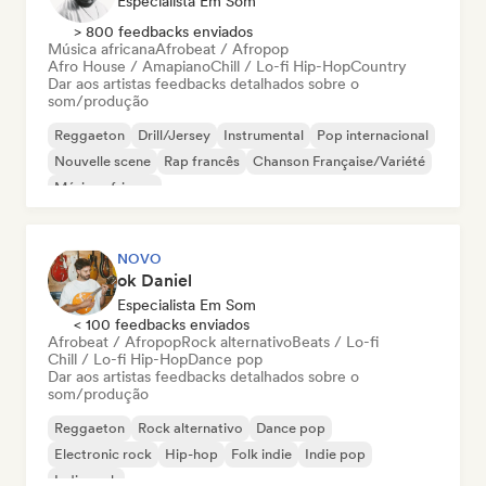
Especialista Em Som
> 800 feedbacks enviados
Música africana
Afrobeat / Afropop
Afro House / Amapiano
Chill / Lo-fi Hip-Hop
Country
Dar aos artistas feedbacks detalhados sobre o
som/produção
Reggaeton
Drill/Jersey
Instrumental
Pop internacional
Nouvelle scene
Rap francês
Chanson Française/Variété
Música africana
NOVO
ok Daniel
Especialista Em Som
< 100 feedbacks enviados
Afrobeat / Afropop
Rock alternativo
Beats / Lo-fi
Chill / Lo-fi Hip-Hop
Dance pop
Dar aos artistas feedbacks detalhados sobre o
som/produção
Reggaeton
Rock alternativo
Dance pop
Electronic rock
Hip-hop
Folk indie
Indie pop
Indie rock