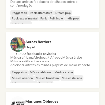
Dar aos artistas feedbacks detalhados sobre o
som/produção
Reggaeton
Rock alternativo
Dream pop
Rock experimental
Funk
Folk indie
Indie pop
Lofi bedroom
Across Borders
Playlist
> 2100 feedbacks enviados
Música africana
Afrobeat / Afropop
Música árabe
Música asiática
Bossa nova
Adicionar artistas às minhas playlists de maior impacto
Reggaeton
Música africana
Música árabe
Música asiática
Música brasileira
Música italiana
Música caribenha
Dancehall
Musiques Obliques