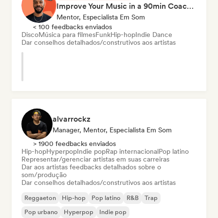
Improve Your Music in a 90min Coaching Session
Mentor, Especialista Em Som
< 100 feedbacks enviados
Disco
Música para filmes
Funk
Hip-hop
Indie Dance
Dar conselhos detalhados/construtivos aos artistas
alvarrockz
Manager, Mentor, Especialista Em Som
> 1900 feedbacks enviados
Hip-hop
Hyperpop
Indie pop
Rap internacional
Pop latino
Representar/gerenciar artistas em suas carreiras
Dar aos artistas feedbacks detalhados sobre o
som/produção
Dar conselhos detalhados/construtivos aos artistas
Reggaeton
Hip-hop
Pop latino
R&B
Trap
Pop urbano
Hyperpop
Indie pop