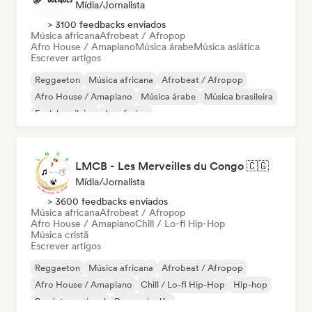
Mídia/Jornalista
> 3100 feedbacks enviados
Música africana
Afrobeat / Afropop
Afro House / Amapiano
Música árabe
Música asiática
Escrever artigos
Reggaeton
Música africana
Afrobeat / Afropop
Afro House / Amapiano
Música árabe
Música brasileira
Funk brasileiro
Jazz fusion
LMCB - Les Merveilles du Congo 🇨🇬
Mídia/Jornalista
> 3600 feedbacks enviados
Música africana
Afrobeat / Afropop
Afro House / Amapiano
Chill / Lo-fi Hip-Hop
Música cristã
Escrever artigos
Reggaeton
Música africana
Afrobeat / Afropop
Afro House / Amapiano
Chill / Lo-fi Hip-Hop
Hip-hop
Rap internacional
Rap em inglês