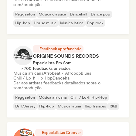
som/produção
Reggaeton
Música clássica
Dancehall
Dance pop
Hip-hop
House music
Música latina
Pop rock
Feedback aprofundado
ORIGINE SOUNDS RECORDS
Especialista Em Som
> 700 feedbacks enviados
Música africana
Afrobeat / Afropop
Blues
Chill / Lo-fi Hip-Hop
Dancehall
Dar aos artistas feedbacks detalhados sobre o
som/produção
Reggaeton
Música africana
Chill / Lo-fi Hip-Hop
Drill/Jersey
Hip-hop
Música latina
Rap francês
R&B
Especialistas Groover