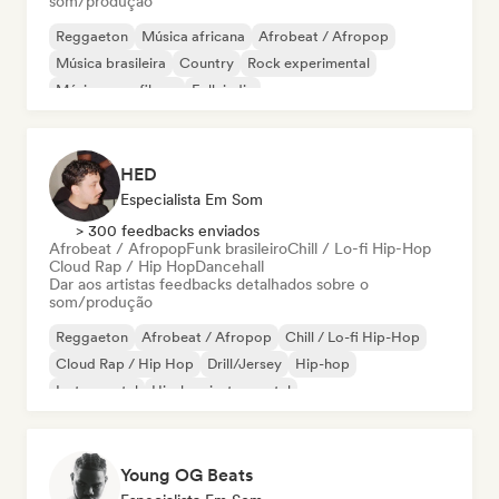
som/produção
Reggaeton
Música africana
Afrobeat / Afropop
Música brasileira
Country
Rock experimental
Música para filmes
Folk indie
HED
Especialista Em Som
> 300 feedbacks enviados
Afrobeat / Afropop
Funk brasileiro
Chill / Lo-fi Hip-Hop
Cloud Rap / Hip Hop
Dancehall
Dar aos artistas feedbacks detalhados sobre o
som/produção
Reggaeton
Afrobeat / Afropop
Chill / Lo-fi Hip-Hop
Cloud Rap / Hip Hop
Drill/Jersey
Hip-hop
Instrumental
Hip-hop instrumental
Young OG Beats