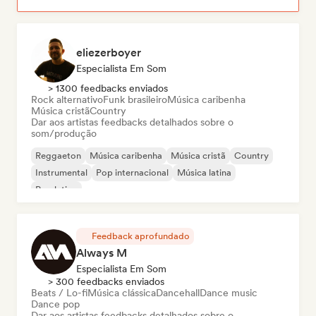
eliezerboyer
Especialista Em Som
> 1300 feedbacks enviados
Rock alternativo
Funk brasileiro
Música caribenha
Música cristã
Country
Dar aos artistas feedbacks detalhados sobre o
som/produção
Reggaeton
Música caribenha
Música cristã
Country
Instrumental
Pop internacional
Música latina
Pop latino
Feedback aprofundado
Always M
Especialista Em Som
> 300 feedbacks enviados
Beats / Lo-fi
Música clássica
Dancehall
Dance music
Dance pop
Dar aos artistas feedbacks detalhados sobre o