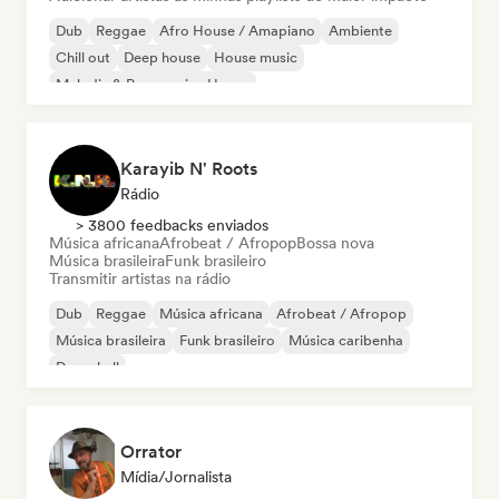
Dub
Reggae
Afro House / Amapiano
Ambiente
Chill out
Deep house
House music
Melodic & Progressive House
Karayib N' Roots
Rádio
> 3800 feedbacks enviados
Música africana
Afrobeat / Afropop
Bossa nova
Música brasileira
Funk brasileiro
Transmitir artistas na rádio
Dub
Reggae
Música africana
Afrobeat / Afropop
Música brasileira
Funk brasileiro
Música caribenha
Dancehall
Orrator
Mídia/Jornalista