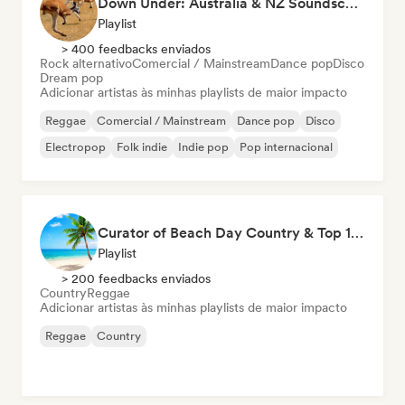
Down Under: Australia & NZ Soundscape
Playlist
> 400 feedbacks enviados
Rock alternativo
Comercial / Mainstream
Dance pop
Disco
Dream pop
Adicionar artistas às minhas playlists de maior impacto
Reggae
Comercial / Mainstream
Dance pop
Disco
Electropop
Folk indie
Indie pop
Pop internacional
Curator of Beach Day Country & Top 100 Best of Reggae
Playlist
> 200 feedbacks enviados
Country
Reggae
Adicionar artistas às minhas playlists de maior impacto
Reggae
Country