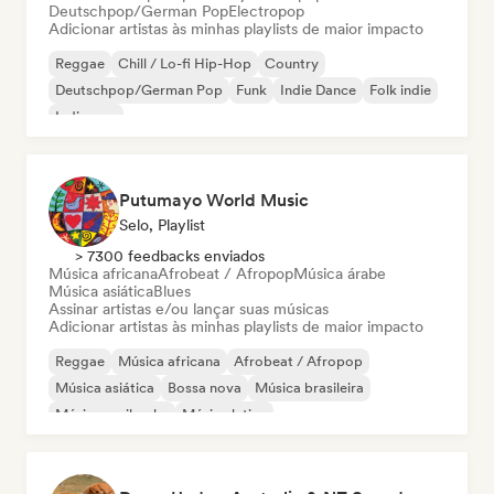
Deutschpop/German Pop
Electropop
Adicionar artistas às minhas playlists de maior impacto
Reggae
Chill / Lo-fi Hip-Hop
Country
Deutschpop/German Pop
Funk
Indie Dance
Folk indie
Indie pop
Putumayo World Music
Selo, Playlist
> 7300 feedbacks enviados
Música africana
Afrobeat / Afropop
Música árabe
Música asiática
Blues
Assinar artistas e/ou lançar suas músicas
Adicionar artistas às minhas playlists de maior impacto
Reggae
Música africana
Afrobeat / Afropop
Música asiática
Bossa nova
Música brasileira
Música caribenha
Música latina