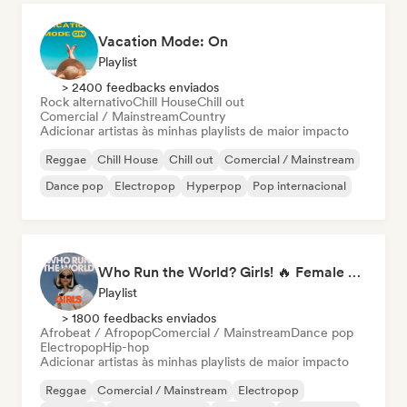
Vacation Mode: On
Playlist
> 2400 feedbacks enviados
Rock alternativo
Chill House
Chill out
Comercial / Mainstream
Country
Adicionar artistas às minhas playlists de maior impacto
Reggae
Chill House
Chill out
Comercial / Mainstream
Dance pop
Electropop
Hyperpop
Pop internacional
Who Run the World? Girls! 🔥 Female Empowerment Pop & Girl-Power Anthems
Playlist
> 1800 feedbacks enviados
Afrobeat / Afropop
Comercial / Mainstream
Dance pop
Electropop
Hip-hop
Adicionar artistas às minhas playlists de maior impacto
Reggae
Comercial / Mainstream
Electropop