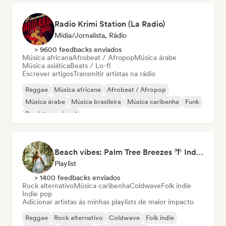
Radio Krimi Station (La Radio)
Mídia/Jornalista, Rádio
> 9600 feedbacks enviados
Música africana
Afrobeat / Afropop
Música árabe
Música asiática
Beats / Lo-fi
Escrever artigos
Transmitir artistas na rádio
Reggae
Música africana
Afrobeat / Afropop
Música árabe
Música brasileira
Música caribenha
Funk
Rap internacional
Beach vibes: Palm Tree Breezes 🌴 Indie Folk, Acoustic & Singer-Songwriter
Playlist
> 1400 feedbacks enviados
Rock alternativo
Música caribenha
Coldwave
Folk indie
Indie pop
Adicionar artistas às minhas playlists de maior impacto
Reggae
Rock alternativo
Coldwave
Folk indie