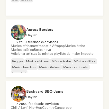
Across Borders
Playlist
> 2100 feedbacks enviados
Música africana
Afrobeat / Afropop
Música árabe
Música asiática
Bossa nova
Adicionar artistas às minhas playlists de maior impacto
Reggae
Música africana
Música árabe
Música asiática
Música brasileira
Música italiana
Música caribenha
Dancehall
Backyard BBQ Jams
Playlist
> 2500 feedbacks enviados
Chill / Lo-fi Hip-Hop
Country
Dance pop