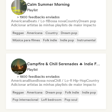
Calm Summer Morning
Playlist
> 1900 feedbacks enviados
Americana
Beats / Lo-fi
Bossa nova
Country
Dream pop
Adicionar artistas às minhas playlists de maior impacto
Reggae
Americana
Country
Dream pop
Música para filmes
Folk indie
Indie pop
Instrumental
Campfire & Chill Serenades 🔥 Indie Folk, Acoustic & Singer-Songwriter
Playlist
> 1800 feedbacks enviados
Americana
Blues
Bossa nova
Chill / Lo-fi Hip-Hop
Country
Adicionar artistas às minhas playlists de maior impacto
Reggae
Americana
Dream pop
Folk indie
Indie pop
Pop internacional
Lofi bedroom
Pop soul