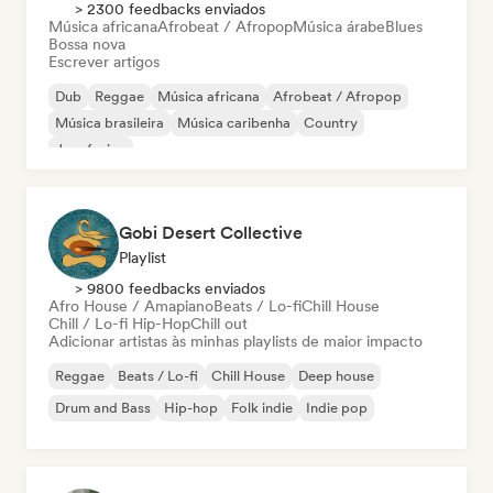
> 2300 feedbacks enviados
Música africana
Afrobeat / Afropop
Música árabe
Blues
Bossa nova
Escrever artigos
Dub
Reggae
Música africana
Afrobeat / Afropop
Música brasileira
Música caribenha
Country
Jazz fusion
Gobi Desert Collective
Playlist
> 9800 feedbacks enviados
Afro House / Amapiano
Beats / Lo-fi
Chill House
Chill / Lo-fi Hip-Hop
Chill out
Adicionar artistas às minhas playlists de maior impacto
Reggae
Beats / Lo-fi
Chill House
Deep house
Drum and Bass
Hip-hop
Folk indie
Indie pop