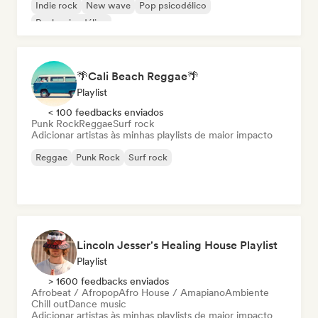
Indie rock
New wave
Pop psicodélico
Rock psicodélico
🌴Cali Beach Reggae🌴
Playlist
< 100 feedbacks enviados
Punk Rock
Reggae
Surf rock
Adicionar artistas às minhas playlists de maior impacto
Reggae
Punk Rock
Surf rock
Lincoln Jesser's Healing House Playlist
Playlist
> 1600 feedbacks enviados
Afrobeat / Afropop
Afro House / Amapiano
Ambiente
Chill out
Dance music
Adicionar artistas às minhas playlists de maior impacto