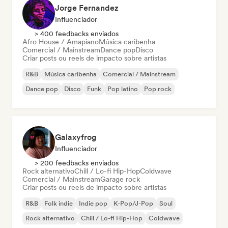
Jorge Fernandez
Influenciador
> 400 feedbacks enviados
Afro House / Amapiano
Música caribenha
Comercial / Mainstream
Dance pop
Disco
Criar posts ou reels de impacto sobre artistas
R&B
Música caribenha
Comercial / Mainstream
Dance pop
Disco
Funk
Pop latino
Pop rock
Galaxyfrog
Influenciador
> 200 feedbacks enviados
Rock alternativo
Chill / Lo-fi Hip-Hop
Coldwave
Comercial / Mainstream
Garage rock
Criar posts ou reels de impacto sobre artistas
R&B
Folk indie
Indie pop
K-Pop/J-Pop
Soul
Rock alternativo
Chill / Lo-fi Hip-Hop
Coldwave