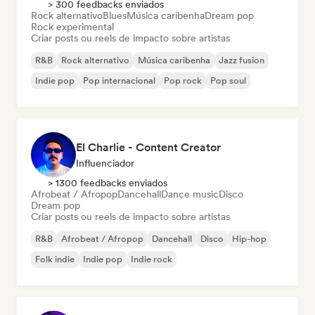
> 300 feedbacks enviados
Rock alternativo
Blues
Música caribenha
Dream pop
Rock experimental
Criar posts ou reels de impacto sobre artistas
R&B
Rock alternativo
Música caribenha
Jazz fusion
Indie pop
Pop internacional
Pop rock
Pop soul
El Charlie - Content Creator
Influenciador
> 1300 feedbacks enviados
Afrobeat / Afropop
Dancehall
Dance music
Disco
Dream pop
Criar posts ou reels de impacto sobre artistas
R&B
Afrobeat / Afropop
Dancehall
Disco
Hip-hop
Folk indie
Indie pop
Indie rock