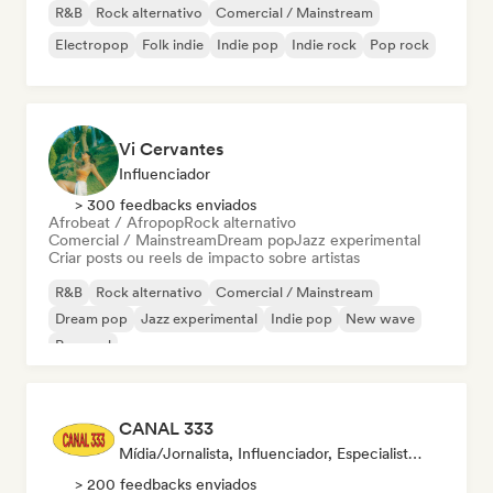
R&B
Rock alternativo
Comercial / Mainstream
Electropop
Folk indie
Indie pop
Indie rock
Pop rock
Vi Cervantes
Influenciador
> 300 feedbacks enviados
Afrobeat / Afropop
Rock alternativo
Comercial / Mainstream
Dream pop
Jazz experimental
Criar posts ou reels de impacto sobre artistas
R&B
Rock alternativo
Comercial / Mainstream
Dream pop
Jazz experimental
Indie pop
New wave
Pop soul
CANAL 333
Mídia/Jornalista, Influenciador, Especialista Em Som
> 200 feedbacks enviados