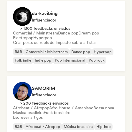
darkzvibing
Influenciador
> 1300 feedbacks enviados
Comercial / Mainstream
Dance pop
Dream pop
Electropop
Hyperpop
Criar posts ou reels de impacto sobre artistas
R&B
Comercial / Mainstream
Dance pop
Hyperpop
Folk indie
Indie pop
Pop internacional
Pop rock
SAMORIM
Influenciador
> 200 feedbacks enviados
Afrobeat / Afropop
Afro House / Amapiano
Bossa nova
Música brasileira
Funk brasileiro
Escrever artigos
R&B
Afrobeat / Afropop
Música brasileira
Hip-hop