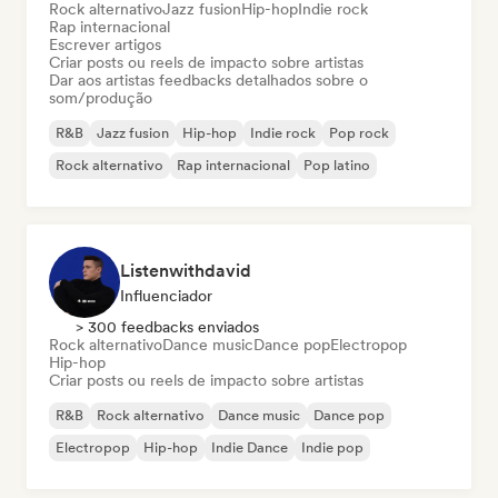
Rock alternativo
Jazz fusion
Hip-hop
Indie rock
Rap internacional
Escrever artigos
Criar posts ou reels de impacto sobre artistas
Dar aos artistas feedbacks detalhados sobre o
som/produção
R&B
Jazz fusion
Hip-hop
Indie rock
Pop rock
Rock alternativo
Rap internacional
Pop latino
Listenwithdavid
Influenciador
> 300 feedbacks enviados
Rock alternativo
Dance music
Dance pop
Electropop
Hip-hop
Criar posts ou reels de impacto sobre artistas
R&B
Rock alternativo
Dance music
Dance pop
Electropop
Hip-hop
Indie Dance
Indie pop