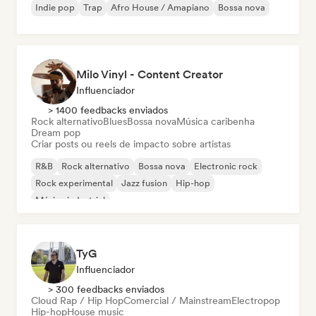
Indie pop
Trap
Afro House / Amapiano
Bossa nova
Milo Vinyl - Content Creator
Influenciador
> 1400 feedbacks enviados
Rock alternativo
Blues
Bossa nova
Música caribenha
Dream pop
Criar posts ou reels de impacto sobre artistas
R&B
Rock alternativo
Bossa nova
Electronic rock
Rock experimental
Jazz fusion
Hip-hop
Música industrial
TyG
Influenciador
> 300 feedbacks enviados
Cloud Rap / Hip Hop
Comercial / Mainstream
Electropop
Hip-hop
House music