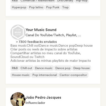
R&B
Comercial / Mainstream
Drill/Jersey
Hip-hop
Hyperpop
Pop latino
Pop Punk
Trap
Your Music Sound
Canal Do YouTube/Twitch, Playlist, Influenciador
> 7300 feedbacks enviados
Bass music
Chill out
Dance music
Dance pop
Deep house
Criar posts ou reels de impacto sobre artistas
Compartilhar artistas no meu canal do YouTube,
SoundCloud ou Twitch
Adicionar artistas às minhas playlists de maior impacto
R&B
Chill out
Dance music
Dance pop
Deep house
House music
Pop internacional
Cantor-compositor
João Pedro Jacques
Influenciador