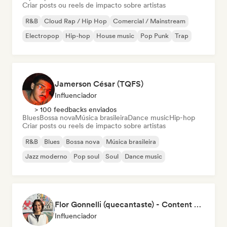
Criar posts ou reels de impacto sobre artistas
R&B
Cloud Rap / Hip Hop
Comercial / Mainstream
Electropop
Hip-hop
House music
Pop Punk
Trap
Jamerson César (TQFS)
Influenciador
> 100 feedbacks enviados
Blues
Bossa nova
Música brasileira
Dance music
Hip-hop
Criar posts ou reels de impacto sobre artistas
R&B
Blues
Bossa nova
Música brasileira
Jazz moderno
Pop soul
Soul
Dance music
Flor Gonnelli (quecantaste) - Content Creator
Influenciador