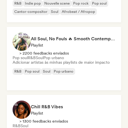
R&B
Indie pop
Nouvelle scene
Pop rock
Pop soul
Cantor-compositor
Soul
Afrobeat / Afropop
All Soul, No Fouls 🔥 Smooth Contemporary R&B & Neo Soul
Playlist
> 2200 feedbacks enviados
Pop soul
R&B
Soul
Pop urbano
Adicionar artistas às minhas playlists de maior impacto
R&B
Pop soul
Soul
Pop urbano
Chill R&B Vibes
Playlist
> 1300 feedbacks enviados
R&B
Soul