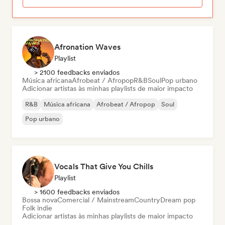
Afronation Waves
Playlist
> 2100 feedbacks enviados
Música africana
Afrobeat / Afropop
R&B
Soul
Pop urbano
Adicionar artistas às minhas playlists de maior impacto
R&B
Música africana
Afrobeat / Afropop
Soul
Pop urbano
Vocals That Give You Chills
Playlist
> 1600 feedbacks enviados
Bossa nova
Comercial / Mainstream
Country
Dream pop
Folk indie
Adicionar artistas às minhas playlists de maior impacto