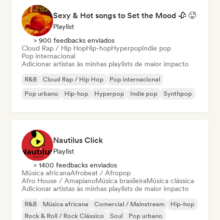
Sexy & Hot songs to Set the Mood 🥀 🥵
Playlist
> 900 feedbacks enviados
Cloud Rap / Hip Hop
Hip-hop
Hyperpop
Indie pop
Pop internacional
Adicionar artistas às minhas playlists de maior impacto
R&B
Cloud Rap / Hip Hop
Pop internacional
Pop urbano
Hip-hop
Hyperpop
Indie pop
Synthpop
Nautilus Click
Playlist
> 1400 feedbacks enviados
Música africana
Afrobeat / Afropop
Afro House / Amapiano
Música brasileira
Música clássica
Adicionar artistas às minhas playlists de maior impacto
R&B
Música africana
Comercial / Mainstream
Hip-hop
Rock & Roll / Rock Clássico
Soul
Pop urbano