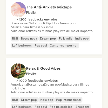
The Anti-Anxiety Mixtape
Playlist
> 1200 feedbacks enviados
Bossa nova
Chill / Lo-fi Hip-Hop
Dream pop
Música para filmes
Folk indie
Adicionar artistas às minhas playlists de maior impacto
R&B
Bossa nova
Dream pop
Folk indie
Indie pop
Lofi bedroom
Pop soul
Cantor-compositor
Relax & Good Vibes
Playlist
> 1000 feedbacks enviados
Americana
Bossa nova
Dream pop
Música para filmes
Folk indie
Adicionar artistas às minhas playlists de maior impacto
R&B
Dream pop
Indie pop
Pop internacional
Lofi bedroom
Pop soul
Pop psicodélico
Shoegaze