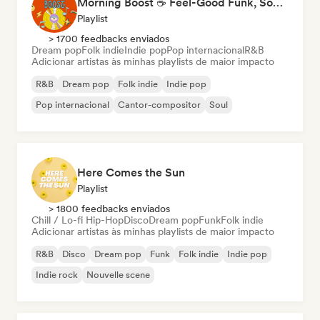
Morning Boost ☕ Feel-Good Funk, Soul & Neo-Soul to Wake Up
Playlist
> 1700 feedbacks enviados
Dream pop
Folk indie
Indie pop
Pop internacional
R&B
Adicionar artistas às minhas playlists de maior impacto
R&B
Dream pop
Folk indie
Indie pop
Pop internacional
Cantor-compositor
Soul
Here Comes the Sun
Playlist
> 1800 feedbacks enviados
Chill / Lo-fi Hip-Hop
Disco
Dream pop
Funk
Folk indie
Adicionar artistas às minhas playlists de maior impacto
R&B
Disco
Dream pop
Funk
Folk indie
Indie pop
Indie rock
Nouvelle scene