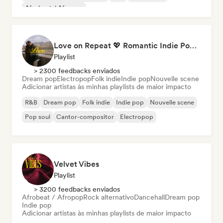
Afrobeat / Afropop
Love on Repeat 💖 Romantic Indie Pop, Neo Soul & Singer-Songwriter
Playlist
> 2300 feedbacks enviados
Dream pop
Electropop
Folk indie
Indie pop
Nouvelle scene
Adicionar artistas às minhas playlists de maior impacto
R&B
Dream pop
Folk indie
Indie pop
Nouvelle scene
Pop soul
Cantor-compositor
Electropop
Velvet Vibes
Playlist
> 3200 feedbacks enviados
Afrobeat / Afropop
Rock alternativo
Dancehall
Dream pop
Indie pop
Adicionar artistas às minhas playlists de maior impacto