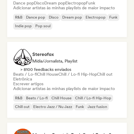
Dance pop
Disco
Dream pop
Electropop
Funk
Adicionar artistas às minhas playlists de maior impacto
R&B
Dance pop
Disco
Dream pop
Electropop
Funk
Indie pop
Pop soul
Stereofox
Mídia/Jornalista, Playlist
> 8100 feedbacks enviados
Beats / Lo-fi
Chill House
Chill / Lo-fi Hip-Hop
Chill out
Eletrônica
Escrever artigos
Adicionar artistas às minhas playlists de maior impacto
R&B
Beats / Lo-fi
Chill House
Chill / Lo-fi Hip-Hop
Chill out
Electro Jazz / Nu Jazz
Funk
Jazz fusion