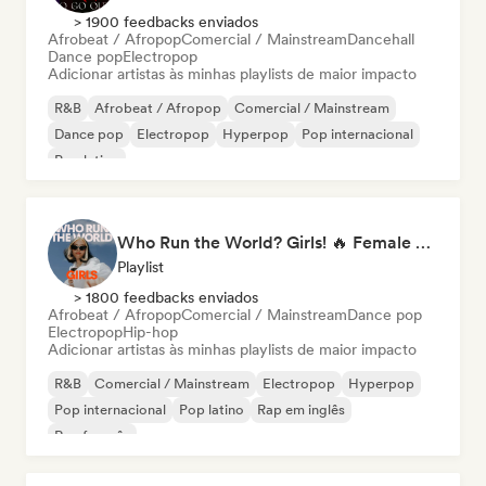
> 1900 feedbacks enviados
Afrobeat / Afropop
Comercial / Mainstream
Dancehall
Dance pop
Electropop
Adicionar artistas às minhas playlists de maior impacto
R&B
Afrobeat / Afropop
Comercial / Mainstream
Dance pop
Electropop
Hyperpop
Pop internacional
Pop latino
Who Run the World? Girls! 🔥 Female Empowerment Pop & Girl-Power Anthems
Playlist
> 1800 feedbacks enviados
Afrobeat / Afropop
Comercial / Mainstream
Dance pop
Electropop
Hip-hop
Adicionar artistas às minhas playlists de maior impacto
R&B
Comercial / Mainstream
Electropop
Hyperpop
Pop internacional
Pop latino
Rap em inglês
Rap francês