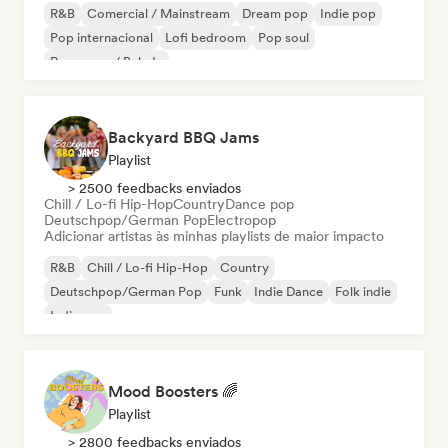
R&B
Comercial / Mainstream
Dream pop
Indie pop
Pop internacional
Lofi bedroom
Pop soul
Pop suave / Balada
Backyard BBQ Jams
Playlist
> 2500 feedbacks enviados
Chill / Lo-fi Hip-Hop
Country
Dance pop
Deutschpop/German Pop
Electropop
Adicionar artistas às minhas playlists de maior impacto
R&B
Chill / Lo-fi Hip-Hop
Country
Deutschpop/German Pop
Funk
Indie Dance
Folk indie
Indie pop
Mood Boosters 🌈
Playlist
> 2800 feedbacks enviados