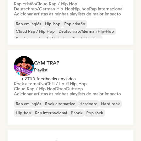
Rap cristão
Cloud Rap / Hip Hop
Deutschrap/German Hip-Hop
Hip-hop
Rap internacional
Adicionar artistas às minhas playlists de maior impacto
Rap em inglês
Hip-hop
Rap cristão
Cloud Rap / Hip Hop
Deutschrap/German Hip-Hop
Rap internacional
Nederhop/Dutch Hip-Hop
Rap francês
GYM TRAP
Playlist
> 2700 feedbacks enviados
Rock alternativo
Chill / Lo-fi Hip-Hop
Cloud Rap / Hip Hop
Disco
Dubstep
Adicionar artistas às minhas playlists de maior impacto
Rap em inglês
Rock alternativo
Hardcore
Hard rock
Hip-hop
Rap internacional
Phonk
Pop rock