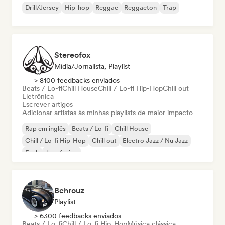
Drill/Jersey
Hip-hop
Reggae
Reggaeton
Trap
Stereofox
Mídia/Jornalista, Playlist
> 8100 feedbacks enviados
Beats / Lo-fi
Chill House
Chill / Lo-fi Hip-Hop
Chill out
Eletrônica
Escrever artigos
Adicionar artistas às minhas playlists de maior impacto
Rap em inglês
Beats / Lo-fi
Chill House
Chill / Lo-fi Hip-Hop
Chill out
Electro Jazz / Nu Jazz
Funk
Jazz fusion
Behrouz
Playlist
> 6300 feedbacks enviados
Beats / Lo-fi
Chill / Lo-fi Hip-Hop
Música clássica