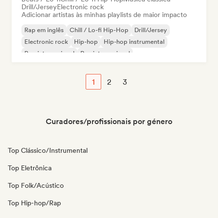
Drill/Jersey
Electronic rock
Adicionar artistas às minhas playlists de maior impacto
Rap em inglês
Chill / Lo-fi Hip-Hop
Drill/Jersey
Electronic rock
Hip-hop
Hip-hop instrumental
Pop internacional
Rap internacional
1
2
3
Curadores/profissionais por género
Top Clássico/Instrumental
Top Eletrônica
Top Folk/Acústico
Top Hip-hop/Rap