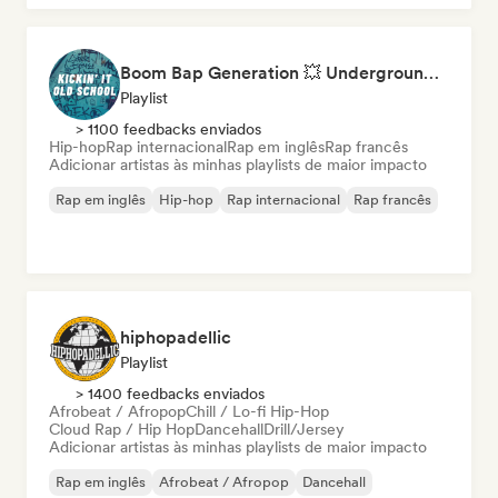
Boom Bap Generation 💥 Underground Hip-Hop, East Coast & Jazz Rap
Playlist
> 1100 feedbacks enviados
Hip-hop
Rap internacional
Rap em inglês
Rap francês
Adicionar artistas às minhas playlists de maior impacto
Rap em inglês
Hip-hop
Rap internacional
Rap francês
hiphopadellic
Playlist
> 1400 feedbacks enviados
Afrobeat / Afropop
Chill / Lo-fi Hip-Hop
Cloud Rap / Hip Hop
Dancehall
Drill/Jersey
Adicionar artistas às minhas playlists de maior impacto
Rap em inglês
Afrobeat / Afropop
Dancehall