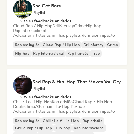
She Got Bars
Playlist
> 1300 feedbacks enviados
Cloud Rap / Hip Hop
Drill/Jersey
Grime
Hip-hop
Rap internacional
Adicionar artistas às minhas playlists de maior impacto
Rap em inglês
Cloud Rap / Hip Hop
Drill/Jersey
Grime
Hip-hop
Rap internacional
Rap francês
Trap
Sad Rap & Hip-Hop That Makes You Cry
Playlist
> 1200 feedbacks enviados
Chill / Lo-fi Hip-Hop
Rap cristão
Cloud Rap / Hip Hop
Deutschrap/German Hip-Hop
Hip-hop
Adicionar artistas às minhas playlists de maior impacto
Rap em inglês
Chill / Lo-fi Hip-Hop
Rap cristão
Cloud Rap / Hip Hop
Hip-hop
Rap internacional