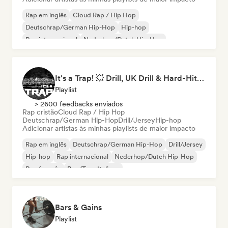
Rap em inglês
Cloud Rap / Hip Hop
Deutschrap/German Hip-Hop
Hip-hop
Rap internacional
Nederhop/Dutch Hip-Hop
Rap francês
Rap/Trap Italiano
It's a Trap! 💥 Drill, UK Drill & Hard-Hitting Trap
Playlist
> 2600 feedbacks enviados
Rap cristão
Cloud Rap / Hip Hop
Deutschrap/German Hip-Hop
Drill/Jersey
Hip-hop
Adicionar artistas às minhas playlists de maior impacto
Rap em inglês
Deutschrap/German Hip-Hop
Drill/Jersey
Hip-hop
Rap internacional
Nederhop/Dutch Hip-Hop
Rap francês
Rap/Trap Italiano
Bars & Gains
Playlist