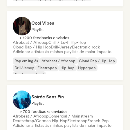
Rap francês
Deutschrap/German Hip-Hop
Cool Vibes
Playlist
> 1200 feedbacks enviados
Afrobeat / Afropop
Chill / Lo-fi Hip-Hop
Cloud Rap / Hip Hop
Drill/Jersey
Electronic rock
Adicionar artistas às minhas playlists de maior impacto
Rap em inglês
Afrobeat / Afropop
Cloud Rap / Hip Hop
Drill/Jersey
Electropop
Hip-hop
Hyperpop
Rap internacional
Soirée Sans Fin
Playlist
> 700 feedbacks enviados
Afrobeat / Afropop
Comercial / Mainstream
Deutschrap/German Hip-Hop
Electropop
French Pop
Adicionar artistas às minhas playlists de maior impacto