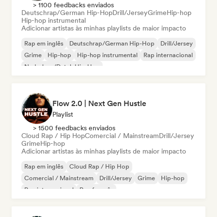
> 1100 feedbacks enviados
Deutschrap/German Hip-Hop
Drill/Jersey
Grime
Hip-hop
Hip-hop instrumental
Adicionar artistas às minhas playlists de maior impacto
Rap em inglês
Deutschrap/German Hip-Hop
Drill/Jersey
Grime
Hip-hop
Hip-hop instrumental
Rap internacional
Nederhop/Dutch Hip-Hop
Flow 2.0 | Next Gen Hustle
Playlist
> 1500 feedbacks enviados
Cloud Rap / Hip Hop
Comercial / Mainstream
Drill/Jersey
Grime
Hip-hop
Adicionar artistas às minhas playlists de maior impacto
Rap em inglês
Cloud Rap / Hip Hop
Comercial / Mainstream
Drill/Jersey
Grime
Hip-hop
Rap internacional
Rap francês