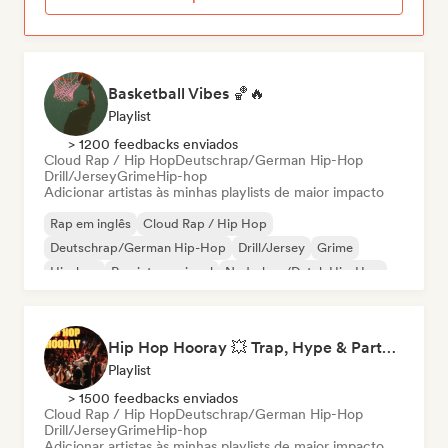
Basketball Vibes 🏀🔥
Playlist
> 1200 feedbacks enviados
Cloud Rap / Hip Hop
Deutschrap/German Hip-Hop
Drill/Jersey
Grime
Hip-hop
Adicionar artistas às minhas playlists de maior impacto
Rap em inglês
Cloud Rap / Hip Hop
Deutschrap/German Hip-Hop
Drill/Jersey
Grime
Hip-hop
Rap internacional
Nederhop/Dutch Hip-Hop
Hip Hop Hooray 💥 Trap, Hype & Party Rap Bangers
Playlist
> 1500 feedbacks enviados
Cloud Rap / Hip Hop
Deutschrap/German Hip-Hop
Drill/Jersey
Grime
Hip-hop
Adicionar artistas às minhas playlists de maior impacto