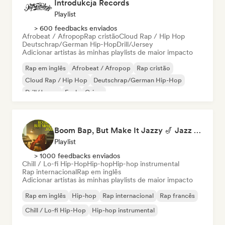
Introdukcja Records
Playlist
> 600 feedbacks enviados
Afrobeat / Afropop
Rap cristão
Cloud Rap / Hip Hop
Deutschrap/German Hip-Hop
Drill/Jersey
Adicionar artistas às minhas playlists de maior impacto
Rap em inglês
Afrobeat / Afropop
Rap cristão
Cloud Rap / Hip Hop
Deutschrap/German Hip-Hop
Drill/Jersey
Funk
Grime
Boom Bap, But Make It Jazzy 🎷 Jazz Rap, Underground & Conscious Hip-Hop
Playlist
> 1000 feedbacks enviados
Chill / Lo-fi Hip-Hop
Hip-hop
Hip-hop instrumental
Rap internacional
Rap em inglês
Adicionar artistas às minhas playlists de maior impacto
Rap em inglês
Hip-hop
Rap internacional
Rap francês
Chill / Lo-fi Hip-Hop
Hip-hop instrumental