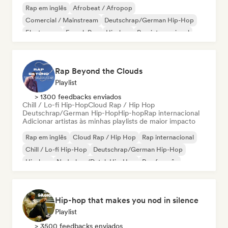
Rap em inglês
Afrobeat / Afropop
Comercial / Mainstream
Deutschrap/German Hip-Hop
Electropop
French Pop
Hip-hop
Pop internacional
Rap Beyond the Clouds
Playlist
> 1300 feedbacks enviados
Chill / Lo-fi Hip-Hop
Cloud Rap / Hip Hop
Deutschrap/German Hip-Hop
Hip-hop
Rap internacional
Adicionar artistas às minhas playlists de maior impacto
Rap em inglês
Cloud Rap / Hip Hop
Rap internacional
Chill / Lo-fi Hip-Hop
Deutschrap/German Hip-Hop
Hip-hop
Nederhop/Dutch Hip-Hop
Rap francês
Hip-hop that makes you nod in silence
Playlist
> 3500 feedbacks enviados