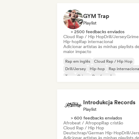
GYM Trap
Playlist
> 2500 feedbacks enviados
Cloud Rap / Hip Hop
Drill/Jersey
Grime
Hip-hop
Rap internacional
Adicionar artistas às minhas playlists d
maior impacto
Rap em inglês
Cloud Rap / Hip Hop
Drill/Jersey
Hip-hop
Rap internaciona
Trap
Grime
Rap francês
Introdukcja Records
Playlist
> 600 feedbacks enviados
Afrobeat / Afropop
Rap cristão
Cloud Rap / Hip Hop
Deutschrap/German Hip-Hop
Drill/Jer
Adicionar artistas às minhas playlists d