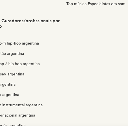
Top música Especialistas em som
 Curadores/profissionais por
o
lo-fi hip-hop argentina
stão argentina
ap / hip hop argentina
ersey argentina
argentina
p argentina
 instrumental argentina
ernacional argentina
ncês argentina