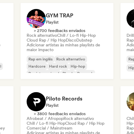
Nederhop/Dutch Hip-Hop
Rap francês
GYM TRAP
Playlist
> 2700 feedbacks enviados
Rock alternativo
Chill / Lo-fi Hip-Hop
Dril
Cloud Rap / Hip Hop
Disco
Dubstep
Rap
e
Adicionar artistas às minhas playlists de
Adic
maior impacto
mai
Rap em inglês
Rock alternativo
Rap
l
Hardcore
Hard rock
Hip-hop
Hi
Rap internacional
Phonk
Pop rock
Piloto Records
Playlist
> 3800 feedbacks enviados
Afrobeat / Afropop
Rock alternativo
Chil
Chill / Lo-fi Hip-Hop
Cloud Rap / Hip Hop
Hip
sey
Comercial / Mainstream
Rap
e
Adicionar artistas às minhas playlists de
Adic