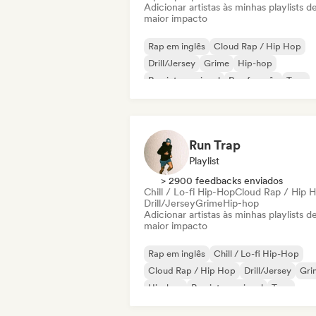
Adicionar artistas às minhas playlists d
maior impacto
Rap em inglês
Cloud Rap / Hip Hop
Drill/Jersey
Grime
Hip-hop
Rap internacional
Rap francês
Trap
Run Trap
Playlist
> 2900 feedbacks enviados
Chill / Lo-fi Hip-Hop
Cloud Rap / Hip 
Drill/Jersey
Grime
Hip-hop
Adicionar artistas às minhas playlists d
maior impacto
Rap em inglês
Chill / Lo-fi Hip-Hop
Cloud Rap / Hip Hop
Drill/Jersey
Gri
Hip-hop
Rap internacional
Trap