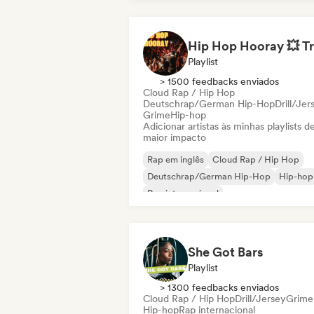
Playlist
> 1500 feedbacks enviados
Cloud Rap / Hip Hop
Deutschrap/German Hip-Hop
Drill/Jer
Grime
Hip-hop
Adicionar artistas às minhas playlists d
maior impacto
Rap em inglês
Cloud Rap / Hip Hop
Deutschrap/German Hip-Hop
Hip-hop
Rap internacional
Nederhop/Dutch Hip-Hop
Rap francês
Rap/Trap Italiano
She Got Bars
Playlist
> 1300 feedbacks enviados
Cloud Rap / Hip Hop
Drill/Jersey
Grime
Hip-hop
Rap internacional