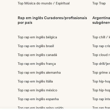
Top Música do mundo / Espiritual
Top Trap
Rap em inglês Curadores/profissionais
Argentina
por país
subgêner
Top rap em inglês bélgica
Top chill / 
Top rap em inglês brasil
Top rap cri
Top rap em inglês canadá
Top cloud r
Top rap em inglês frança
Top drill/j
Top rap em inglês alemanha
Top grime 
Top rap em inglês itália
Top hip-ho
Top rap em inglês méxico
Top hip-hop
Top rap em inglês espanha
Top rap int
Top rap em inglês reino unido
Top rap fra