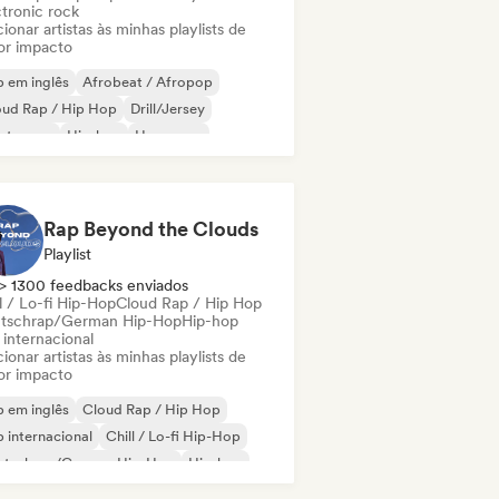
ctronic rock
ionar artistas às minhas playlists de
or impacto
 em inglês
Afrobeat / Afropop
oud Rap / Hip Hop
Drill/Jersey
ectropop
Hip-hop
Hyperpop
 internacional
Rap Beyond the Clouds
Playlist
> 1300 feedbacks enviados
l / Lo-fi Hip-Hop
Cloud Rap / Hip Hop
tschrap/German Hip-Hop
Hip-hop
 internacional
ionar artistas às minhas playlists de
or impacto
 em inglês
Cloud Rap / Hip Hop
 internacional
Chill / Lo-fi Hip-Hop
utschrap/German Hip-Hop
Hip-hop
derhop/Dutch Hip-Hop
Rap francês