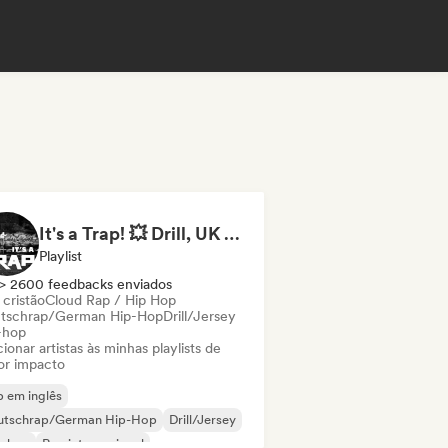
It's a Trap! 💥 Drill, UK Drill & Hard-Hitting Trap
Playlist
> 2600 feedbacks enviados
 cristão
Cloud Rap / Hip Hop
tschrap/German Hip-Hop
Drill/Jersey
-hop
ionar artistas às minhas playlists de
or impacto
 em inglês
utschrap/German Hip-Hop
Drill/Jersey
p-hop
Rap internacional