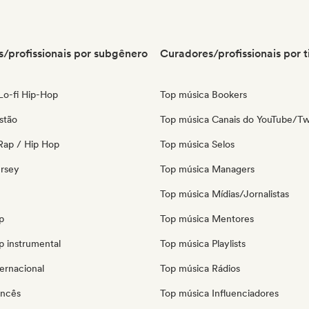
/profissionais por subgênero
Curadores/profissionais por t
 Lo-fi Hip-Hop
Top música Bookers
stão
Top música Canais do YouTube/Tw
Rap / Hip Hop
Top música Selos
ersey
Top música Managers
Top música Mídias/Jornalistas
p
Top música Mentores
p instrumental
Top música Playlists
ernacional
Top música Rádios
ancês
Top música Influenciadores