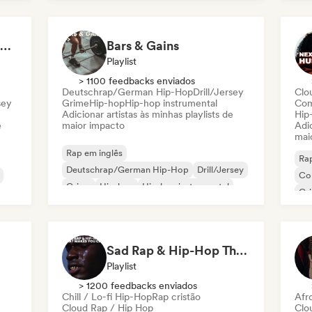
Nederhop/Dutch Hip-Hop
Ne
Rap
Hip Hop Hooray 💥 Trap, Hype & Party Rap Bangers
Bars & Gains
Playlist
> 1100 feedbacks enviados
Deutschrap/German Hip-Hop
Drill/Jersey
Clo
sey
Grime
Hip-hop
Hip-hop instrumental
Com
Adicionar artistas às minhas playlists de
Hip
e
maior impacto
Adic
mai
Rap em inglês
Rap
Deutschrap/German Hip-Hop
Drill/Jersey
Co
Grime
Hip-hop
Hip-hop instrumental
Gr
Rap internacional
Rap
Nederhop/Dutch Hip-Hop
Sad Rap & Hip-Hop That Makes You Cry
Playlist
> 1200 feedbacks enviados
Chill / Lo-fi Hip-Hop
Rap cristão
Afr
Cloud Rap / Hip Hop
Clo