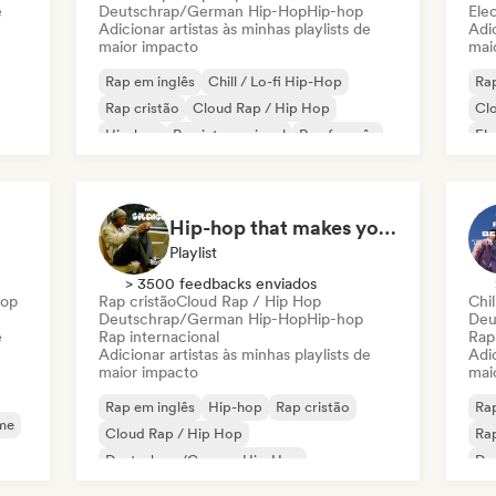
e
Deutschrap/German Hip-Hop
Hip-hop
Ele
Adicionar artistas às minhas playlists de
Adic
maior impacto
mai
Rap em inglês
Chill / Lo-fi Hip-Hop
Rap
Rap cristão
Cloud Rap / Hip Hop
Cl
Hip-hop
Rap internacional
Rap francês
El
Deutschrap/German Hip-Hop
Rap
Hip-hop that makes you nod in silence
Playlist
> 3500 feedbacks enviados
Hop
Rap cristão
Cloud Rap / Hip Hop
Chil
Deutschrap/German Hip-Hop
Hip-hop
Deu
e
Rap internacional
Rap
Adicionar artistas às minhas playlists de
Adic
maior impacto
mai
Rap em inglês
Hip-hop
Rap cristão
Rap
me
Cloud Rap / Hip Hop
Rap
Deutschrap/German Hip-Hop
De
Rap internacional
Ne