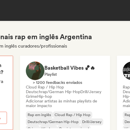
nais rap em inglês Argentina
m inglês curadores/profissionais
m
Basketball Vibes 🏀🔥
s?
Playlist
ra
> 1200 feedbacks enviados
Cloud Rap / Hip Hop
Rap
Deutschrap/German Hip-Hop
Drill/Jersey
Deu
Grime
Hip-hop
Hip
Adicionar artistas às minhas playlists de
Adic
maior impacto
mai
Rap em inglês
Cloud Rap / Hip Hop
Rap
o
Deutschrap/German Hip-Hop
Drill/Jersey
De
Grime
Hip-hop
Rap internacional
Hi