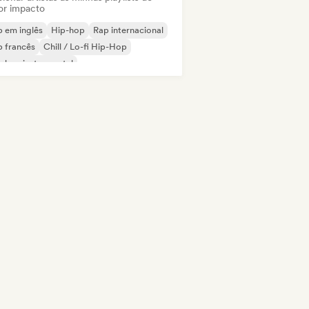
or impacto
 em inglês
Hip-hop
Rap internacional
 francês
Chill / Lo-fi Hip-Hop
-hop instrumental