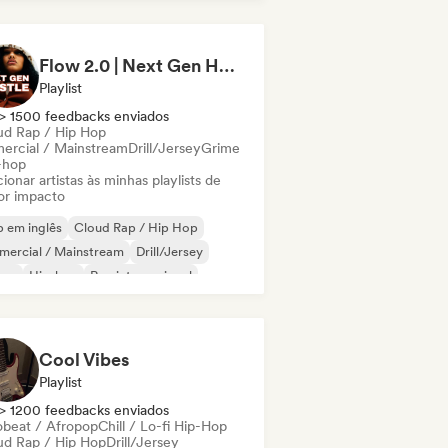
derhop/Dutch Hip-Hop
Rap francês
/Trap Italiano
Flow 2.0 | Next Gen Hustle
Playlist
> 1500 feedbacks enviados
ud Rap / Hip Hop
ercial / Mainstream
Drill/Jersey
Grime
-hop
ionar artistas às minhas playlists de
or impacto
 em inglês
Cloud Rap / Hip Hop
mercial / Mainstream
Drill/Jersey
ime
Hip-hop
Rap internacional
 francês
Cool Vibes
Playlist
> 1200 feedbacks enviados
obeat / Afropop
Chill / Lo-fi Hip-Hop
ud Rap / Hip Hop
Drill/Jersey