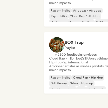
maior impacto
Rap em inglês
Afrobeat / Afropop
Rap cristão
Cloud Rap / Hip Hop
Deutschrap/German Hip-Hop
Drill/Je
Funk
Grime
BOX Trap
Playlist
> 2500 feedbacks enviados
Cloud Rap / Hip Hop
Drill/Jersey
Grime
Hip-hop
Rap internacional
Adicionar artistas às minhas playlists d
maior impacto
Rap em inglês
Cloud Rap / Hip Hop
Drill/Jersey
Grime
Hip-hop
Rap internacional
Trap
Rap francês