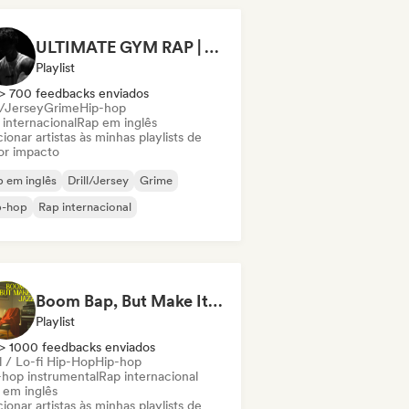
ULTIMATE GYM RAP | WORKOUT PLAYLIST 2026 🔥
Playlist
> 700 feedbacks enviados
l/Jersey
Grime
Hip-hop
 internacional
Rap em inglês
ionar artistas às minhas playlists de
or impacto
 em inglês
Drill/Jersey
Grime
p-hop
Rap internacional
Boom Bap, But Make It Jazzy 🎷 Jazz Rap, Underground & Conscious Hip-Hop
Playlist
> 1000 feedbacks enviados
l / Lo-fi Hip-Hop
Hip-hop
-hop instrumental
Rap internacional
 em inglês
ionar artistas às minhas playlists de