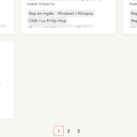
maior impacto
mai
Rap em inglês
Afrobeat / Afropop
Rap
Chill / Lo-fi Hip-Hop
Rap
rsey
Comercial / Mainstream
Hip-hop
Hip
Folk indie
Indie pop
Pop latino
e
1
2
3