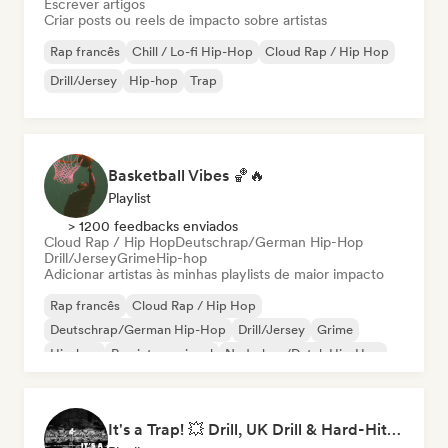
Escrever artigos
Criar posts ou reels de impacto sobre artistas
Rap francês
Chill / Lo-fi Hip-Hop
Cloud Rap / Hip Hop
Drill/Jersey
Hip-hop
Trap
Basketball Vibes 🏀🔥
Playlist
> 1200 feedbacks enviados
Cloud Rap / Hip Hop
Deutschrap/German Hip-Hop
Drill/Jersey
Grime
Hip-hop
Adicionar artistas às minhas playlists de maior impacto
Rap francês
Cloud Rap / Hip Hop
Deutschrap/German Hip-Hop
Drill/Jersey
Grime
Hip-hop
Rap internacional
Nederhop/Dutch Hip-Hop
It's a Trap! 💥 Drill, UK Drill & Hard-Hitting Trap