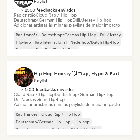
Playlist
> 2500 feedbacks enviados
Rap cristão
Cloud Rap / Hip Hop
Deutschrap/German Hip-Hop
Drill/Jersey
Hip-hop
Adicionar artistas às minhas playlists de maior impacto
Rap francês
Deutschrap/German Hip-Hop
Drill/Jersey
Hip-hop
Rap internacional
Nederhop/Dutch Hip-Hop
Rap em inglês
Rap/Trap Italiano
Hip Hop Hooray 💥 Trap, Hype & Party Rap Bangers
Playlist
> 1500 feedbacks enviados
Cloud Rap / Hip Hop
Deutschrap/German Hip-Hop
Drill/Jersey
Grime
Hip-hop
Adicionar artistas às minhas playlists de maior impacto
Rap francês
Cloud Rap / Hip Hop
Deutschrap/German Hip-Hop
Hip-hop
Rap internacional
Nederhop/Dutch Hip-Hop
Rap em inglês
Rap/Trap Italiano