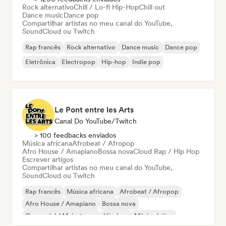
Rock alternativo
Chill / Lo-fi Hip-Hop
Chill out
Dance music
Dance pop
Compartilhar artistas no meu canal do YouTube,
SoundCloud ou Twitch
Rap francês
Rock alternativo
Dance music
Dance pop
Eletrônica
Electropop
Hip-hop
Indie pop
Le Pont entre les Arts
Canal Do YouTube/Twitch
> 100 feedbacks enviados
Música africana
Afrobeat / Afropop
Afro House / Amapiano
Bossa nova
Cloud Rap / Hip Hop
Escrever artigos
Compartilhar artistas no meu canal do YouTube,
SoundCloud ou Twitch
Rap francês
Música africana
Afrobeat / Afropop
Afro House / Amapiano
Bossa nova
Comercial / Mainstream
Hip-hop
Música latina