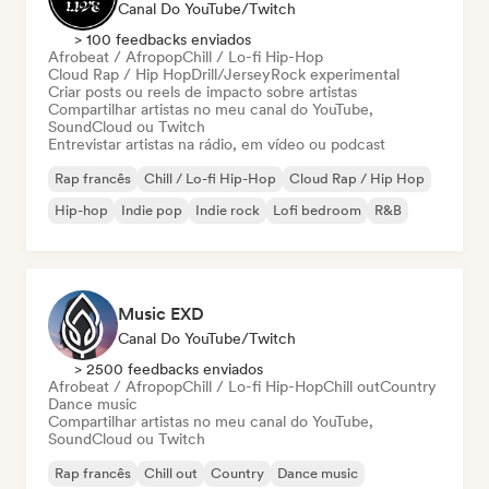
Canal Do YouTube/Twitch
> 100 feedbacks enviados
Afrobeat / Afropop
Chill / Lo-fi Hip-Hop
Cloud Rap / Hip Hop
Drill/Jersey
Rock experimental
Criar posts ou reels de impacto sobre artistas
Compartilhar artistas no meu canal do YouTube,
SoundCloud ou Twitch
Entrevistar artistas na rádio, em vídeo ou podcast
Rap francês
Chill / Lo-fi Hip-Hop
Cloud Rap / Hip Hop
Hip-hop
Indie pop
Indie rock
Lofi bedroom
R&B
Music EXD
Canal Do YouTube/Twitch
> 2500 feedbacks enviados
Afrobeat / Afropop
Chill / Lo-fi Hip-Hop
Chill out
Country
Dance music
Compartilhar artistas no meu canal do YouTube,
SoundCloud ou Twitch
Rap francês
Chill out
Country
Dance music