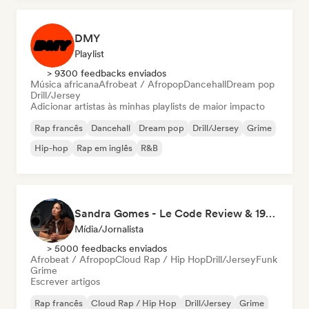
DMY
Playlist
> 9300 feedbacks enviados
Música africana
Afrobeat / Afropop
Dancehall
Dream pop
Drill/Jersey
Adicionar artistas às minhas playlists de maior impacto
Rap francês
Dancehall
Dream pop
Drill/Jersey
Grime
Hip-hop
Rap em inglês
R&B
Sandra Gomes - Le Code Review & 1993initiales
Mídia/Jornalista
> 5000 feedbacks enviados
Afrobeat / Afropop
Cloud Rap / Hip Hop
Drill/Jersey
Funk
Grime
Escrever artigos
Rap francês
Cloud Rap / Hip Hop
Drill/Jersey
Grime