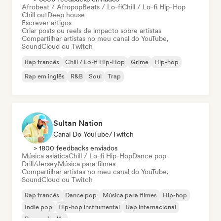
Afrobeat / Afropop
Beats / Lo-fi
Chill / Lo-fi Hip-Hop
Chill out
Deep house
Escrever artigos
Criar posts ou reels de impacto sobre artistas
Compartilhar artistas no meu canal do YouTube,
SoundCloud ou Twitch
Rap francês
Chill / Lo-fi Hip-Hop
Grime
Hip-hop
Rap em inglês
R&B
Soul
Trap
Sultan Nation
Canal Do YouTube/Twitch
> 1800 feedbacks enviados
Música asiática
Chill / Lo-fi Hip-Hop
Dance pop
Drill/Jersey
Música para filmes
Compartilhar artistas no meu canal do YouTube,
SoundCloud ou Twitch
Rap francês
Dance pop
Música para filmes
Hip-hop
Indie pop
Hip-hop instrumental
Rap internacional
Rap em inglês