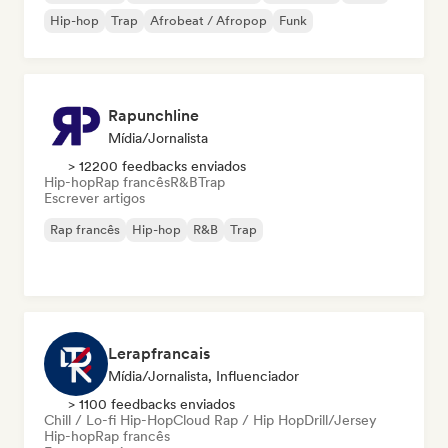
Hip-hop
Trap
Afrobeat / Afropop
Funk
Rapunchline
Mídia/Jornalista
> 12200 feedbacks enviados
Hip-hop
Rap francês
R&B
Trap
Escrever artigos
Rap francês
Hip-hop
R&B
Trap
Lerapfrancais
Mídia/Jornalista, Influenciador
> 1100 feedbacks enviados
Chill / Lo-fi Hip-Hop
Cloud Rap / Hip Hop
Drill/Jersey
Hip-hop
Rap francês