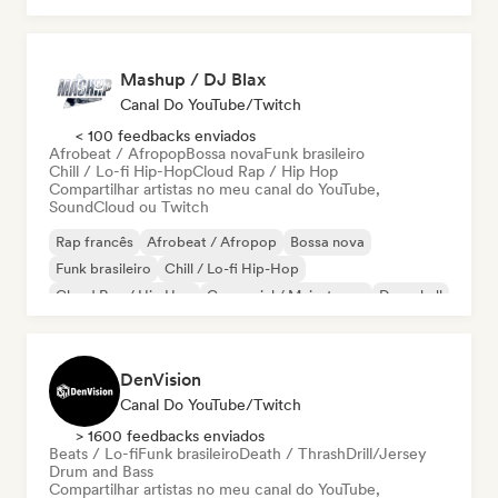
Mashup / DJ Blax
Canal Do YouTube/Twitch
< 100 feedbacks enviados
Afrobeat / Afropop
Bossa nova
Funk brasileiro
Chill / Lo-fi Hip-Hop
Cloud Rap / Hip Hop
Compartilhar artistas no meu canal do YouTube,
SoundCloud ou Twitch
Rap francês
Afrobeat / Afropop
Bossa nova
Funk brasileiro
Chill / Lo-fi Hip-Hop
Cloud Rap / Hip Hop
Comercial / Mainstream
Dancehall
DenVision
Canal Do YouTube/Twitch
> 1600 feedbacks enviados
Beats / Lo-fi
Funk brasileiro
Death / Thrash
Drill/Jersey
Drum and Bass
Compartilhar artistas no meu canal do YouTube,