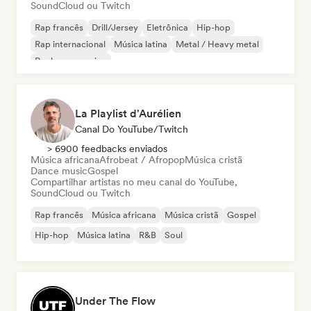
SoundCloud ou Twitch
Rap francês
Drill/Jersey
Eletrônica
Hip-hop
Rap internacional
Música latina
Metal / Heavy metal
Rock progressivo
La Playlist d'Aurélien
Canal Do YouTube/Twitch
> 6900 feedbacks enviados
Música africana
Afrobeat / Afropop
Música cristã
Dance music
Gospel
Compartilhar artistas no meu canal do YouTube,
SoundCloud ou Twitch
Rap francês
Música africana
Música cristã
Gospel
Hip-hop
Música latina
R&B
Soul
Under The Flow