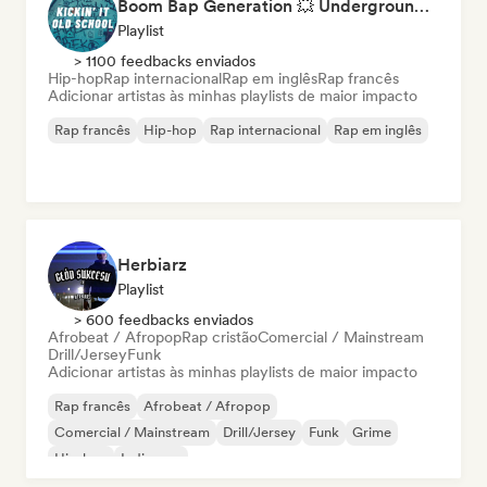
Boom Bap Generation 💥 Underground Hip-Hop, East Coast & Jazz Rap
Playlist
> 1100 feedbacks enviados
Hip-hop
Rap internacional
Rap em inglês
Rap francês
Adicionar artistas às minhas playlists de maior impacto
Rap francês
Hip-hop
Rap internacional
Rap em inglês
Herbiarz
Playlist
> 600 feedbacks enviados
Afrobeat / Afropop
Rap cristão
Comercial / Mainstream
Drill/Jersey
Funk
Adicionar artistas às minhas playlists de maior impacto
Rap francês
Afrobeat / Afropop
Comercial / Mainstream
Drill/Jersey
Funk
Grime
Hip-hop
Indie pop