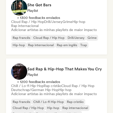
She Got Bars
Playlist
> 1300 feedbacks enviados
Cloud Rap / Hip Hop
Drill/Jersey
Grime
Hip-hop
Rap internacional
Adicionar artistas às minhas playlists de maior impacto
Rap francês
Cloud Rap / Hip Hop
Drill/Jersey
Grime
Hip-hop
Rap internacional
Rap em inglês
Trap
Sad Rap & Hip-Hop That Makes You Cry
Playlist
> 1200 feedbacks enviados
Chill / Lo-fi Hip-Hop
Rap cristão
Cloud Rap / Hip Hop
Deutschrap/German Hip-Hop
Hip-hop
Adicionar artistas às minhas playlists de maior impacto
Rap francês
Chill / Lo-fi Hip-Hop
Rap cristão
Cloud Rap / Hip Hop
Hip-hop
Rap internacional