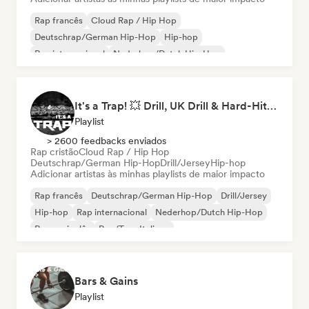
Rap francês
Cloud Rap / Hip Hop
Deutschrap/German Hip-Hop
Hip-hop
Rap internacional
Nederhop/Dutch Hip-Hop
Rap em inglês
Rap/Trap Italiano
It's a Trap! 💥 Drill, UK Drill & Hard-Hitting Trap
Playlist
> 2600 feedbacks enviados
Rap cristão
Cloud Rap / Hip Hop
Deutschrap/German Hip-Hop
Drill/Jersey
Hip-hop
Adicionar artistas às minhas playlists de maior impacto
Rap francês
Deutschrap/German Hip-Hop
Drill/Jersey
Hip-hop
Rap internacional
Nederhop/Dutch Hip-Hop
Rap em inglês
Rap/Trap Italiano
Bars & Gains
Playlist