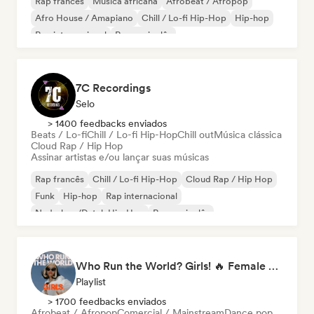
Rap francês
Música africana
Afrobeat / Afropop
Afro House / Amapiano
Chill / Lo-fi Hip-Hop
Hip-hop
Rap internacional
Rap em inglês
7C Recordings
Selo
> 1400 feedbacks enviados
Beats / Lo-fi
Chill / Lo-fi Hip-Hop
Chill out
Música clássica
Cloud Rap / Hip Hop
Assinar artistas e/ou lançar suas músicas
Rap francês
Chill / Lo-fi Hip-Hop
Cloud Rap / Hip Hop
Funk
Hip-hop
Rap internacional
Nederhop/Dutch Hip-Hop
Rap em inglês
Who Run the World? Girls! 🔥 Female Empowerment Pop & Girl-Power Anthems
Playlist
> 1700 feedbacks enviados
Afrobeat / Afropop
Comercial / Mainstream
Dance pop