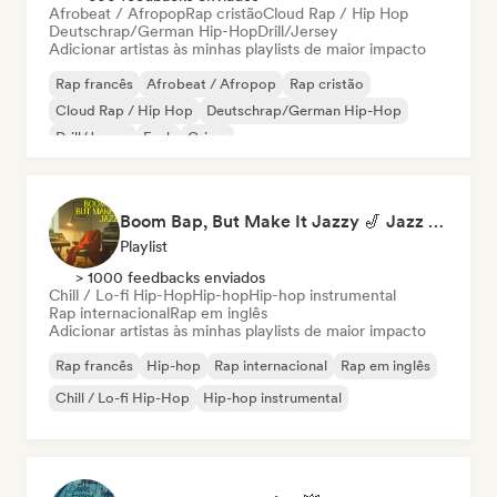
Afrobeat / Afropop
Rap cristão
Cloud Rap / Hip Hop
Deutschrap/German Hip-Hop
Drill/Jersey
Adicionar artistas às minhas playlists de maior impacto
Rap francês
Afrobeat / Afropop
Rap cristão
Cloud Rap / Hip Hop
Deutschrap/German Hip-Hop
Drill/Jersey
Funk
Grime
Boom Bap, But Make It Jazzy 🎷 Jazz Rap, Underground & Conscious Hip-Hop
Playlist
> 1000 feedbacks enviados
Chill / Lo-fi Hip-Hop
Hip-hop
Hip-hop instrumental
Rap internacional
Rap em inglês
Adicionar artistas às minhas playlists de maior impacto
Rap francês
Hip-hop
Rap internacional
Rap em inglês
Chill / Lo-fi Hip-Hop
Hip-hop instrumental