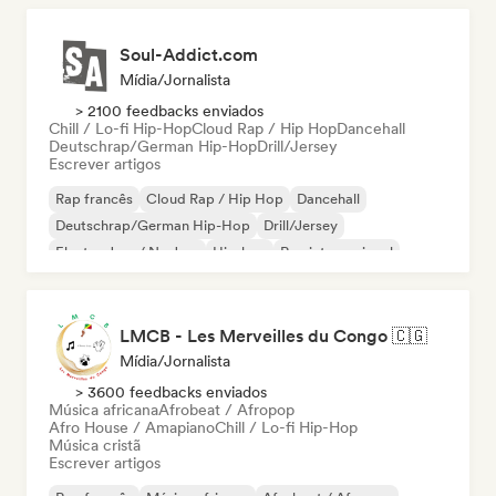
Soul-Addict.com
Mídia/Jornalista
> 2100 feedbacks enviados
Chill / Lo-fi Hip-Hop
Cloud Rap / Hip Hop
Dancehall
Deutschrap/German Hip-Hop
Drill/Jersey
Escrever artigos
Rap francês
Cloud Rap / Hip Hop
Dancehall
Deutschrap/German Hip-Hop
Drill/Jersey
Electro Jazz / Nu Jazz
Hip-hop
Rap internacional
LMCB - Les Merveilles du Congo 🇨🇬
Mídia/Jornalista
> 3600 feedbacks enviados
Música africana
Afrobeat / Afropop
Afro House / Amapiano
Chill / Lo-fi Hip-Hop
Música cristã
Escrever artigos