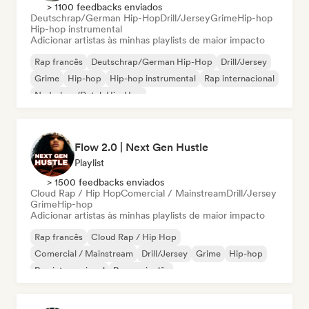
> 1100 feedbacks enviados
Deutschrap/German Hip-Hop
Drill/Jersey
Grime
Hip-hop
Hip-hop instrumental
Adicionar artistas às minhas playlists de maior impacto
Rap francês
Deutschrap/German Hip-Hop
Drill/Jersey
Grime
Hip-hop
Hip-hop instrumental
Rap internacional
Nederhop/Dutch Hip-Hop
Flow 2.0 | Next Gen Hustle
Playlist
> 1500 feedbacks enviados
Cloud Rap / Hip Hop
Comercial / Mainstream
Drill/Jersey
Grime
Hip-hop
Adicionar artistas às minhas playlists de maior impacto
Rap francês
Cloud Rap / Hip Hop
Comercial / Mainstream
Drill/Jersey
Grime
Hip-hop
Rap internacional
Rap em inglês