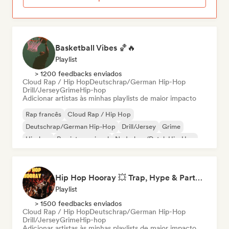
Basketball Vibes 🏀🔥
Playlist
> 1200 feedbacks enviados
Cloud Rap / Hip Hop
Deutschrap/German Hip-Hop
Drill/Jersey
Grime
Hip-hop
Adicionar artistas às minhas playlists de maior impacto
Rap francês
Cloud Rap / Hip Hop
Deutschrap/German Hip-Hop
Drill/Jersey
Grime
Hip-hop
Rap internacional
Nederhop/Dutch Hip-Hop
Hip Hop Hooray 💥 Trap, Hype & Party Rap Bangers
Playlist
> 1500 feedbacks enviados
Cloud Rap / Hip Hop
Deutschrap/German Hip-Hop
Drill/Jersey
Grime
Hip-hop
Adicionar artistas às minhas playlists de maior impacto