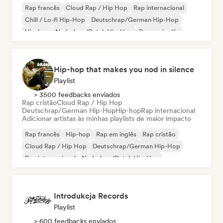
Rap francês
Cloud Rap / Hip Hop
Rap internacional
Chill / Lo-fi Hip-Hop
Deutschrap/German Hip-Hop
Hip-hop
Nederhop/Dutch Hip-Hop
Rap em inglês
Hip-hop that makes you nod in silence
Playlist
> 3500 feedbacks enviados
Rap cristão
Cloud Rap / Hip Hop
Deutschrap/German Hip-Hop
Hip-hop
Rap internacional
Adicionar artistas às minhas playlists de maior impacto
Rap francês
Hip-hop
Rap em inglês
Rap cristão
Cloud Rap / Hip Hop
Deutschrap/German Hip-Hop
Rap internacional
Nederhop/Dutch Hip-Hop
Introdukcja Records
Playlist
> 600 feedbacks enviados