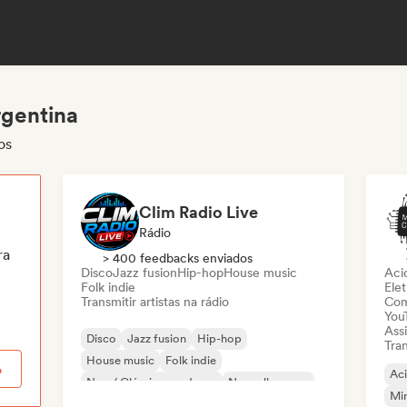
rgentina
os
Clim Radio Live
Rádio
ra
> 400 feedbacks enviados
Disco
Jazz fusion
Hip-hop
House music
Aci
Folk indie
Elet
Transmitir artistas na rádio
Com
You
Assi
Disco
Jazz fusion
Hip-hop
Tran
House music
Folk indie
o
Ac
Neo / Clássico moderno
Nouvelle scene
Mi
Rap francês