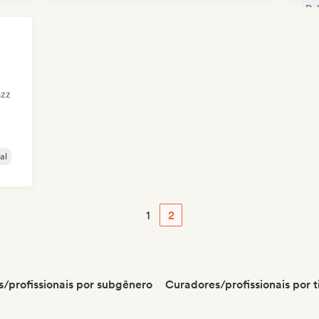
Du
azz
al
1
2
/profissionais por subgênero
Curadores/profissionais por t