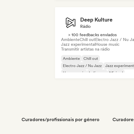
Deep Kulture
Rádio
> 100 feedbacks enviados
Ambiente
Chill out
Electro Jazz / Nu J
Jazz experimental
House music
Transmitir artistas na rádio
Ambiente
Chill out
Electro Jazz / Nu Jazz
Jazz experiment
House music
Indie pop
Minimal
Nu-disco / Italo
Curadores/profissionais por género
Curadores