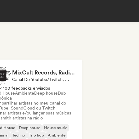
MixCult Records, Radio and Sub Labels
Canal Do YouTube/Twitch, Selo, Rádio
< 100 feedbacks enviados
d House
Ambiente
Deep house
Dub
rônica
partilhar artistas no meu canal do
Tube, SoundCloud ou Twitch
nar artistas e/ou lançar suas músicas
smitir artistas na rádio
id House
Deep house
House music
nimal
Techno
Trip hop
Ambiente