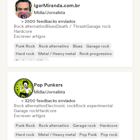
IgorMiranda.com.br
Mídia/Jornalista
> 2500 feedbacks enviados
Rock alternativo
Blues
Death / Thrash
Garage rock
Hardcore
Escrever artigos
Punk Rock
Rock alternativo
Blues
Garage rock
Hard rock
Metal / Heavy metal
Rock progressivo
Rock psicodélico
Pop Punkers
Mídia/Jornalista
> 3200 feedbacks enviados
Rock alternativo
Electronic rock
Rock experimental
Garage rock
Hardcore
Escrever artigos
Punk Rock
Rock alternativo
Garage rock
Hardcore
Hard rock
Metal / Heavy metal
Pop Punk
Pop rock