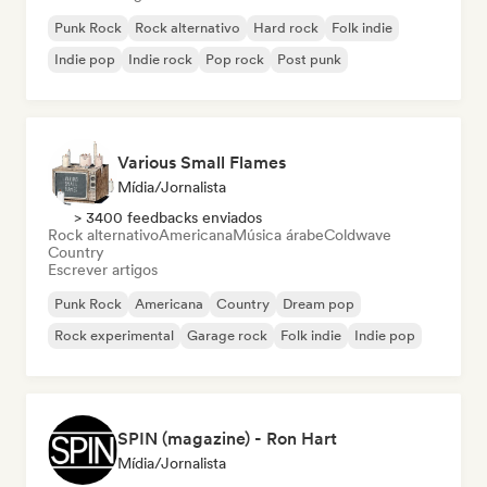
Punk Rock
Rock alternativo
Hard rock
Folk indie
Indie pop
Indie rock
Pop rock
Post punk
Various Small Flames
Mídia/Jornalista
> 3400 feedbacks enviados
Rock alternativo
Americana
Música árabe
Coldwave
Country
Escrever artigos
Punk Rock
Americana
Country
Dream pop
Rock experimental
Garage rock
Folk indie
Indie pop
SPIN (magazine) - Ron Hart
Mídia/Jornalista