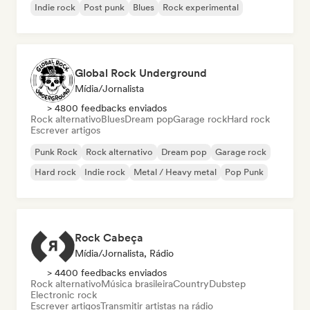
Indie rock
Post punk
Blues
Rock experimental
Global Rock Underground
Mídia/Jornalista
> 4800 feedbacks enviados
Rock alternativo
Blues
Dream pop
Garage rock
Hard rock
Escrever artigos
Punk Rock
Rock alternativo
Dream pop
Garage rock
Hard rock
Indie rock
Metal / Heavy metal
Pop Punk
Rock Cabeça
Mídia/Jornalista, Rádio
> 4400 feedbacks enviados
Rock alternativo
Música brasileira
Country
Dubstep
Electronic rock
Escrever artigos
Transmitir artistas na rádio