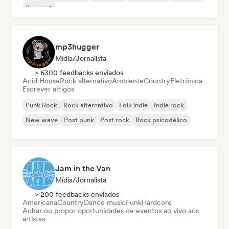
Pop rock
mp3hugger
Mídia/Jornalista
> 6300 feedbacks enviados
Acid House
Rock alternativo
Ambiente
Country
Eletrônica
Escrever artigos
Punk Rock
Rock alternativo
Folk indie
Indie rock
New wave
Post punk
Post rock
Rock psicodélico
Jam in the Van
Mídia/Jornalista
> 200 feedbacks enviados
Americana
Country
Dance music
Funk
Hardcore
Achar ou propor oportunidades de eventos ao vivo aos
artistas