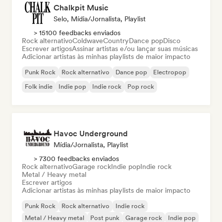
Chalkpit Music
Selo, Mídia/Jornalista, Playlist
> 15100 feedbacks enviados
Rock alternativo
Coldwave
Country
Dance pop
Disco
Escrever artigos
Assinar artistas e/ou lançar suas músicas
Adicionar artistas às minhas playlists de maior impacto
Punk Rock
Rock alternativo
Dance pop
Electropop
Folk indie
Indie pop
Indie rock
Pop rock
Havoc Underground
Mídia/Jornalista, Playlist
> 7300 feedbacks enviados
Rock alternativo
Garage rock
Indie pop
Indie rock
Metal / Heavy metal
Escrever artigos
Adicionar artistas às minhas playlists de maior impacto
Punk Rock
Rock alternativo
Indie rock
Metal / Heavy metal
Post punk
Garage rock
Indie pop