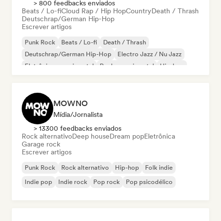
> 800 feedbacks enviados
Beats / Lo-fi
Cloud Rap / Hip Hop
Country
Death / Thrash
Deutschrap/German Hip-Hop
Escrever artigos
Punk Rock
Beats / Lo-fi
Death / Thrash
Deutschrap/German Hip-Hop
Electro Jazz / Nu Jazz
Eletrônica experimental
Rock experimental
Hip-hop
MOWNO
Mídia/Jornalista
> 13300 feedbacks enviados
Rock alternativo
Deep house
Dream pop
Eletrônica
Garage rock
Escrever artigos
Punk Rock
Rock alternativo
Hip-hop
Folk indie
Indie pop
Indie rock
Pop rock
Pop psicodélico