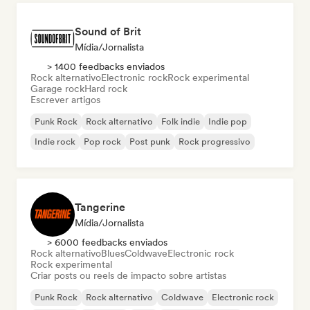
Sound of Brit
Mídia/Jornalista
> 1400 feedbacks enviados
Rock alternativo
Electronic rock
Rock experimental
Garage rock
Hard rock
Escrever artigos
Punk Rock
Rock alternativo
Folk indie
Indie pop
Indie rock
Pop rock
Post punk
Rock progressivo
Tangerine
Mídia/Jornalista
> 6000 feedbacks enviados
Rock alternativo
Blues
Coldwave
Electronic rock
Rock experimental
Criar posts ou reels de impacto sobre artistas
Punk Rock
Rock alternativo
Coldwave
Electronic rock