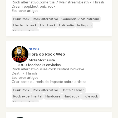
Rock alternativo
Comercial / Mainstream
Death / Thrash
Dream pop
Electronic rock
Escrever artigos
Punk Rock
Rock alternativo
Comercial / Mainstream
Electronic rock
Hard rock
Folk indie
Indie pop
Metal melódico
NOVO
Hora do Rock Web
Mídia/Jornalista
< 100 feedbacks enviados
Rock alternativo
Blues
Rock cristão
Coldwave
Death / Thrash
Escrever artigos
Criar posts ou reels de impacto sobre artistas
Punk Rock
Rock alternativo
Death / Thrash
Rock experimental
Hardcore
Hard rock
Indie rock
Metal melódico