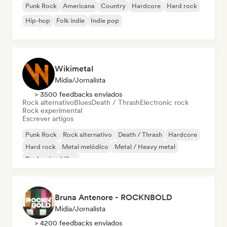
Punk Rock
Americana
Country
Hardcore
Hard rock
Hip-hop
Folk indie
Indie pop
Wikimetal
Mídia/Jornalista
> 3500 feedbacks enviados
Rock alternativo
Blues
Death / Thrash
Electronic rock
Rock experimental
Escrever artigos
Punk Rock
Rock alternativo
Death / Thrash
Hardcore
Hard rock
Metal melódico
Metal / Heavy metal
Rock psicodélico
Bruna Antenore - ROCKNBOLD
Mídia/Jornalista
> 4200 feedbacks enviados