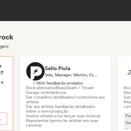
rock
gers
m
Sello Piola
s?
Selo, Manager, Mentor, Especialista Em Som
ra
> 1300 feedbacks enviados
Rock alternativo
Blues
Death / Thrash
Roc
Garage rock
Hardcore
Ele
Dar conselhos detalhados/construtivos aos
Gar
artistas
Rep
Dar aos artistas feedbacks detalhados
carr
sobre o som/produção
Assinar artistas e/ou lançar suas músicas
Pu
o
Representar/gerenciar artistas em suas
Dea
carreiras
Ha