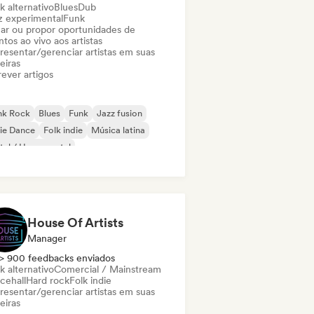
k alternativo
Blues
Dub
z experimental
Funk
ar ou propor oportunidades de
tos ao vivo aos artistas
resentar/gerenciar artistas em suas
eiras
ever artigos
nk Rock
Blues
Funk
Jazz fusion
ie Dance
Folk indie
Música latina
al / Heavy metal
House Of Artists
Manager
> 900 feedbacks enviados
k alternativo
Comercial / Mainstream
cehall
Hard rock
Folk indie
resentar/gerenciar artistas em suas
eiras