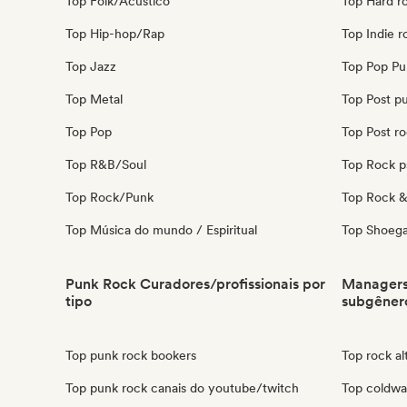
Top Folk/Acústico
Top Hard r
Top Hip-hop/Rap
Top Indie r
Top Jazz
Top Pop Pu
Top Metal
Top Post p
Top Pop
Top Post r
Top R&B/Soul
Top Rock p
Top Rock/Punk
Top Rock & 
Top Música do mundo / Espiritual
Top Shoeg
Punk Rock Curadores/profissionais por
Managers 
tipo
subgêner
Top punk rock bookers
Top rock a
Top punk rock canais do youtube/twitch
Top coldw