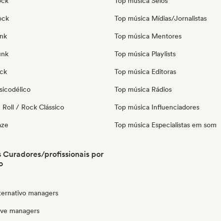
ock
Top música Selos
ock
Top música Mídias/Jornalistas
nk
Top música Mentores
unk
Top música Playlists
ock
Top música Editoras
sicodélico
Top música Rádios
Roll / Rock Clássico
Top música Influenciadores
aze
Top música Especialistas em som
Curadores/profissionais por
o
lternativo managers
ave managers