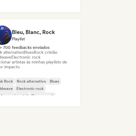
robeat / Afropop
Bleu, Blanc, Rock
Playlist
> 700 feedbacks enviados
k alternativo
Blues
Rock cristão
dwave
Electronic rock
ionar artistas às minhas playlists de
or impacto
nk Rock
Rock alternativo
Blues
ldwave
Electronic rock
ck experimental
Garage rock
ie rock