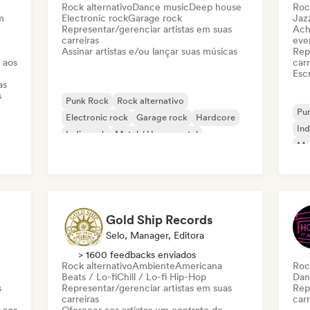
Rock alternativo
Dance music
Deep house
Roc
m
Electronic rock
Garage rock
Jaz
Representar/gerenciar artistas em suas
Ach
carreiras
even
Assinar artistas e/ou lançar suas músicas
Rep
 aos
carr
Escr
as
s
Punk Rock
Rock alternativo
Pu
Electronic rock
Garage rock
Hardcore
Ind
Indie rock
Metal / Heavy metal
Met
New wave
Gold Ship Records
Selo, Manager, Editora
> 1600 feedbacks enviados
Rock alternativo
Ambiente
Americana
Roc
Beats / Lo-fi
Chill / Lo-fi Hip-Hop
Dan
s
Representar/gerenciar artistas em suas
Rep
carreiras
carr