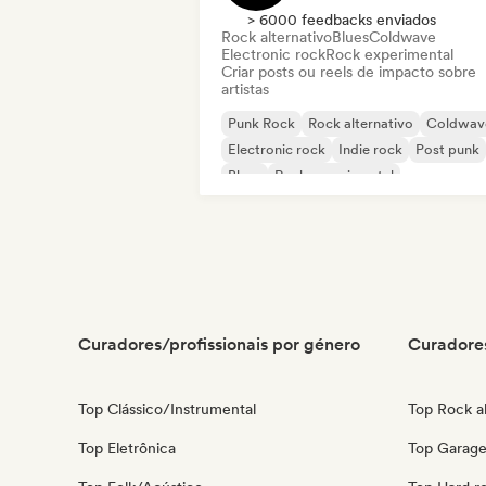
> 6000 feedbacks enviados
Rock alternativo
Blues
Coldwave
Electronic rock
Rock experimental
Criar posts ou reels de impacto sobre
artistas
Punk Rock
Rock alternativo
Coldwav
Electronic rock
Indie rock
Post punk
Blues
Rock experimental
Curadores/profissionais por género
Curadores
Top Clássico/Instrumental
Top Rock al
Top Eletrônica
Top Garage