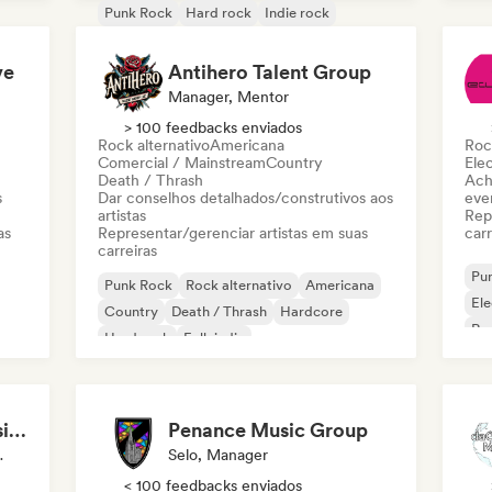
Punk Rock
Hard rock
Indie rock
Met
Metal melódico
Metal / Heavy metal
New wave
Pop Punk
Pop rock
ve
Antihero Talent Group
Manager, Mentor
> 100 feedbacks enviados
Rock alternativo
Americana
Roc
Comercial / Mainstream
Country
Ele
Death / Thrash
Ach
s
Dar conselhos detalhados/construtivos aos
even
artistas
Rep
as
Representar/gerenciar artistas em suas
carr
carreiras
Pu
Punk Rock
Rock alternativo
Americana
El
Country
Death / Thrash
Hardcore
Roc
Hard rock
Folk indie
Justin Newsome (Music & Entertainment Executive | A&R, Artist Development & Partnerships | Applied AI & Systems Strategy)
Penance Music Group
, Mentor
Selo, Manager
< 100 feedbacks enviados