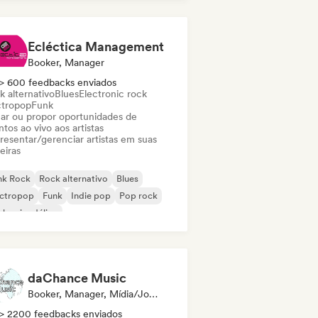
al / Heavy metal
Noise
Ecléctica Management
Booker, Manager
> 600 feedbacks enviados
k alternativo
Blues
Electronic rock
ctropop
Funk
ar ou propor oportunidades de
tos ao vivo aos artistas
resentar/gerenciar artistas em suas
eiras
nk Rock
Rock alternativo
Blues
ectropop
Funk
Indie pop
Pop rock
k psicodélico
daChance Music
Booker, Manager, Mídia/Jornalista
> 2200 feedbacks enviados