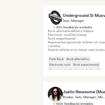
Underground Si Muo
Selo, Manager
> 300 feedbacks enviados
Rock alternativo
Música italiana
Electronic rock
Electropop
Rock experimental
Representar/gerenciar artistas em sua
carreiras
Assinar artistas e/ou lançar suas músic
Punk Rock
Rock alternativo
Electronic rock
Rock experimental
Garage rock
Hard rock
Indie rock
New wave
Booker, Selo, Manager
> 1500 feedbacks enviados