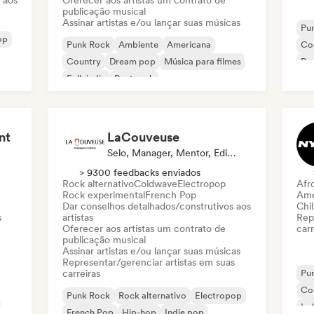
 aos
Oferecer aos artistas um contrato de
publicação musical
Assinar artistas e/ou lançar suas músicas
Pu
op
Punk Rock
Ambiente
Americana
Co
Country
Dream pop
Música para filmes
Pop
Folk indie
Post rock
Pop
nt
LaCouveuse
Selo, Manager, Mentor, Editora
> 9300 feedbacks enviados
Rock alternativo
Coldwave
Electropop
Afr
Rock experimental
French Pop
Ame
Dar conselhos detalhados/construtivos aos
Chil
s
artistas
Rep
Oferecer aos artistas um contrato de
carr
publicação musical
Assinar artistas e/ou lançar suas músicas
Representar/gerenciar artistas em suas
carreiras
Pu
Co
Punk Rock
Rock alternativo
Electropop
Ind
French Pop
Hip-hop
Indie pop