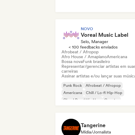
Metal / Heavy metal
NOVO
Voreal Music Label
Selo, Manager
< 100 feedbacks enviados
Afrobeat / Afropop
Afro House / Amapiano
Americana
Bossa nova
Funk brasileiro
Representar/gerenciar artistas em sua
carreiras
Assinar artistas e/ou lançar suas músic
Punk Rock
Afrobeat / Afropop
Americana
Chill / Lo-fi Hip-Hop
Cloud Rap / Hip Hop
Country
Dance music
Disco
Tangerine
Mídia/Jornalista