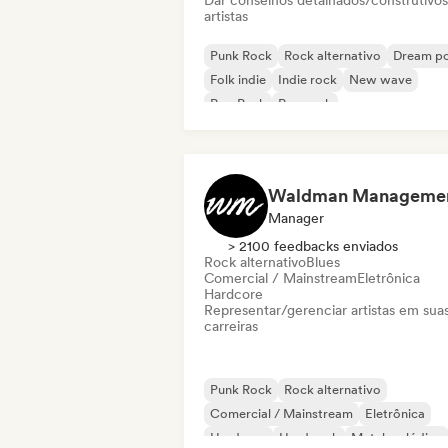
Dar conselhos detalhados/construtivos
artistas
Punk Rock
Rock alternativo
Dream p
Folk indie
Indie rock
New wave
Pop Punk
Pop rock
Waldman Manageme
Manager
> 2100 feedbacks enviados
Rock alternativo
Blues
Comercial / Mainstream
Eletrônica
Hardcore
Representar/gerenciar artistas em sua
carreiras
Punk Rock
Rock alternativo
Comercial / Mainstream
Eletrônica
Hardcore
Hard rock
Metal melódico