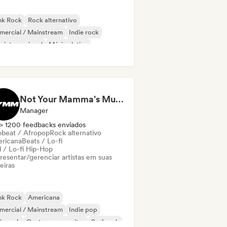
nk Rock
Rock alternativo
mercial / Mainstream
Indie rock
 internacional
Música latina
 latino
Pop rock
Not Your Mamma's Music
Manager
> 1200 feedbacks enviados
obeat / Afropop
Rock alternativo
ricana
Beats / Lo-fi
l / Lo-fi Hip-Hop
resentar/gerenciar artistas em suas
eiras
nk Rock
Americana
mercial / Mainstream
Indie pop
ie rock
Cantor-compositor
Surf rock