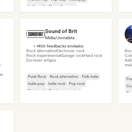
Af
Indie rock
Nouvelle scene
Sound of Brit
Mídia/Jornalista
> 1400 feedbacks enviados
Rock alternativo
Electronic rock
Roc
Rock experimental
Garage rock
Hard rock
Col
Escrever artigos
Adic
s
mai
as
Punk Rock
Rock alternativo
Folk indie
Pu
Indie pop
Indie rock
Pop rock
Co
Post punk
Rock progressivo
Ro
Ind