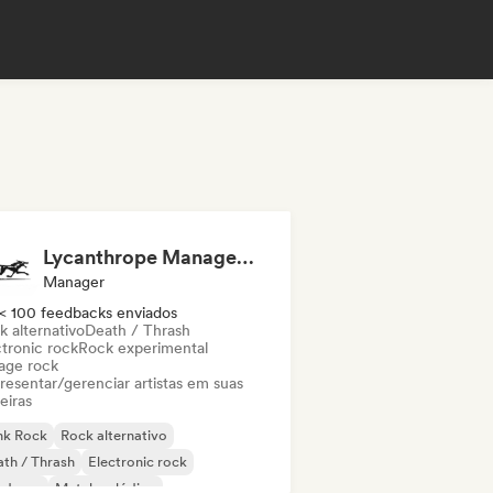
Lycanthrope Management
Manager
< 100 feedbacks enviados
k alternativo
Death / Thrash
ctronic rock
Rock experimental
age rock
resentar/gerenciar artistas em suas
eiras
nk Rock
Rock alternativo
th / Thrash
Electronic rock
rdcore
Metal melódico