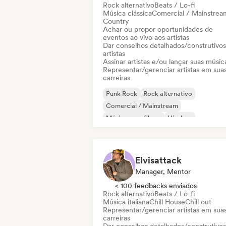
Rock alternativo
Beats / Lo-fi
Música clássica
Comercial / Mainstrea
Country
Achar ou propor oportunidades de
eventos ao vivo aos artistas
Dar conselhos detalhados/construtivos
artistas
Assinar artistas e/ou lançar suas músic
Representar/gerenciar artistas em sua
carreiras
Punk Rock
Rock alternativo
Comercial / Mainstream
Música para filmes
Hip-hop
K-Pop/J-Pop
Música latina
Pop Punk
Elvisattack
Manager, Mentor
< 100 feedbacks enviados
Rock alternativo
Beats / Lo-fi
Música italiana
Chill House
Chill out
Representar/gerenciar artistas em sua
carreiras