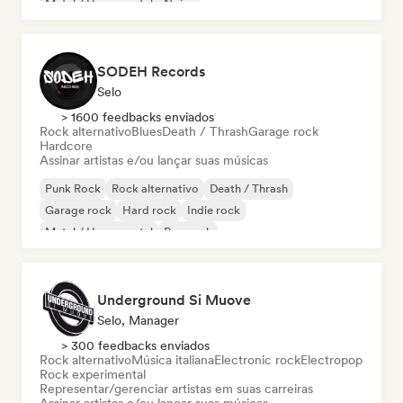
Metal / Heavy metal
Noise
SODEH Records
Selo
> 1600 feedbacks enviados
Rock alternativo
Blues
Death / Thrash
Garage rock
Hardcore
Assinar artistas e/ou lançar suas músicas
Punk Rock
Rock alternativo
Death / Thrash
Garage rock
Hard rock
Indie rock
Metal / Heavy metal
Pop rock
Underground Si Muove
Selo, Manager
> 300 feedbacks enviados
Rock alternativo
Música italiana
Electronic rock
Electropop
Rock experimental
Representar/gerenciar artistas em suas carreiras