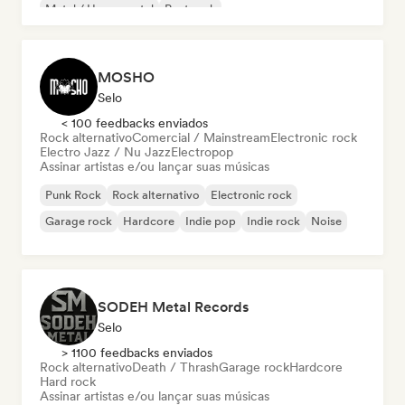
Metal / Heavy metal
Post rock
MOSHO
Selo
< 100 feedbacks enviados
Rock alternativo
Comercial / Mainstream
Electronic rock
Electro Jazz / Nu Jazz
Electropop
Assinar artistas e/ou lançar suas músicas
Punk Rock
Rock alternativo
Electronic rock
Garage rock
Hardcore
Indie pop
Indie rock
Noise
SODEH Metal Records
Selo
> 1100 feedbacks enviados
Rock alternativo
Death / Thrash
Garage rock
Hardcore
Hard rock
Assinar artistas e/ou lançar suas músicas