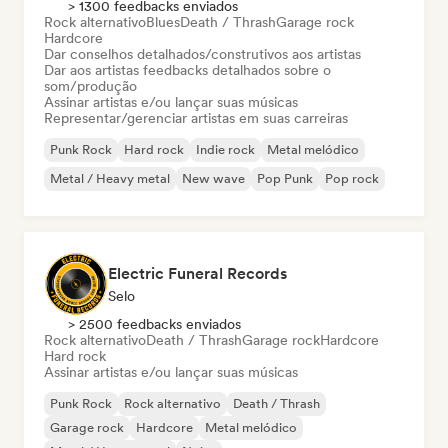
> 1300 feedbacks enviados
Rock alternativo
Blues
Death / Thrash
Garage rock
Hardcore
Dar conselhos detalhados/construtivos aos artistas
Dar aos artistas feedbacks detalhados sobre o
som/produção
Assinar artistas e/ou lançar suas músicas
Representar/gerenciar artistas em suas carreiras
Punk Rock
Hard rock
Indie rock
Metal melódico
Metal / Heavy metal
New wave
Pop Punk
Pop rock
Electric Funeral Records
Selo
> 2500 feedbacks enviados
Rock alternativo
Death / Thrash
Garage rock
Hardcore
Hard rock
Assinar artistas e/ou lançar suas músicas
Punk Rock
Rock alternativo
Death / Thrash
Garage rock
Hardcore
Metal melódico