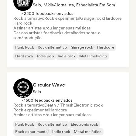
Selo, Mídia/Jornalista, Especialista Em Som
> 2200 feedbacks enviados
Rock alternativo
Rock experimental
Garage rock
Hardcore
Hard rock
Assinar artistas e/ou lançar suas músicas
Dar aos artistas feedbacks detalhados sobre o
som/produção
Punk Rock
Rock alternativo
Garage rock
Hardcore
Hard rock
Indie pop
Indie rock
Metal melódico
Circular Wave
Selo
> 1600 feedbacks enviados
Rock alternativo
Death / Thrash
Electronic rock
Rock experimental
Hardcore
Assinar artistas e/ou lançar suas músicas
Punk Rock
Rock alternativo
Electronic rock
Rock experimental
Indie rock
Metal melódico