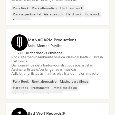
Assinar artistas e/ou lançar suas músicas
Punk Rock
Rock alternativo
Electronic rock
Rock experimental
Garage rock
Hard rock
Indie rock
New wave
MANAGARM Productions
Selo, Mentor, Playlist
> 8000 feedbacks enviados
Rock alternativo
Ambiente
Música clássica
Death / Thrash
Eletrônica
Dar conselhos detalhados/construtivos aos artistas
Assinar artistas e/ou lançar suas músicas
Adicionar artistas às minhas playlists de maior impacto
Punk Rock
Rock alternativo
Música para filmes
Hard rock
Instrumental
Metal melódico
Metal / Heavy metal
Post rock
Bad Wolf Records®