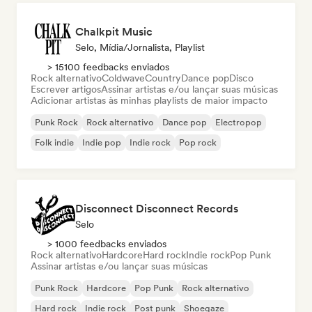
Chalkpit Music
Selo, Mídia/Jornalista, Playlist
> 15100 feedbacks enviados
Rock alternativo
Coldwave
Country
Dance pop
Disco
Escrever artigos
Assinar artistas e/ou lançar suas músicas
Adicionar artistas às minhas playlists de maior impacto
Punk Rock
Rock alternativo
Dance pop
Electropop
Folk indie
Indie pop
Indie rock
Pop rock
Disconnect Disconnect Records
Selo
> 1000 feedbacks enviados
Rock alternativo
Hardcore
Hard rock
Indie rock
Pop Punk
Assinar artistas e/ou lançar suas músicas
Punk Rock
Hardcore
Pop Punk
Rock alternativo
Hard rock
Indie rock
Post punk
Shoegaze