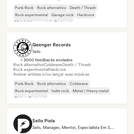
Punk Rock
Rock alternativo
Death / Thrash
Rock experimental
Garage rock
Hardcore
Metal / Heavy metal
Post punk
Geenger Records
Selo
> 3000 feedbacks enviados
Rock alternativo
Coldwave
Death / Thrash
Rock experimental
Hardcore
Assinar artistas e/ou lançar suas músicas
Punk Rock
Rock alternativo
Coldwave
Rock experimental
Indie rock
Metal / Heavy metal
Noise
Post punk
Sello Piola
Selo, Manager, Mentor, Especialista Em Som