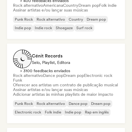
> 400 feedbacks enviados
Rock alternativo
Americana
Country
Dream pop
Folk indie
Assinar artistas e/ou lançar suas músicas
Punk Rock
Rock alternativo
Country
Dream pop
Indie pop
Indie rock
Shoegaze
Surf rock
Cénit Records
Selo, Playlist, Editora
> 3100 feedbacks enviados
Rock alternativo
Dance pop
Dream pop
Electronic rock
Funk
Oferecer aos artistas um contrato de publicação musical
Assinar artistas e/ou lançar suas músicas
Adicionar artistas às minhas playlists de maior impacto
Punk Rock
Rock alternativo
Dance pop
Dream pop
Electronic rock
Folk indie
Indie pop
Rap em inglês