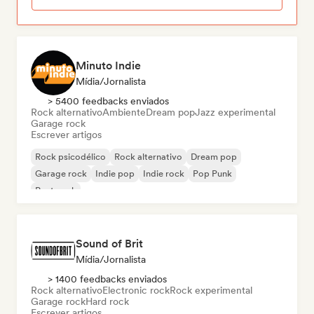
Minuto Indie
Mídia/Jornalista
> 5400 feedbacks enviados
Rock alternativo
Ambiente
Dream pop
Jazz experimental
Garage rock
Escrever artigos
Rock psicodélico
Rock alternativo
Dream pop
Garage rock
Indie pop
Indie rock
Pop Punk
Post punk
Sound of Brit
Mídia/Jornalista
> 1400 feedbacks enviados
Rock alternativo
Electronic rock
Rock experimental
Garage rock
Hard rock
Escrever artigos