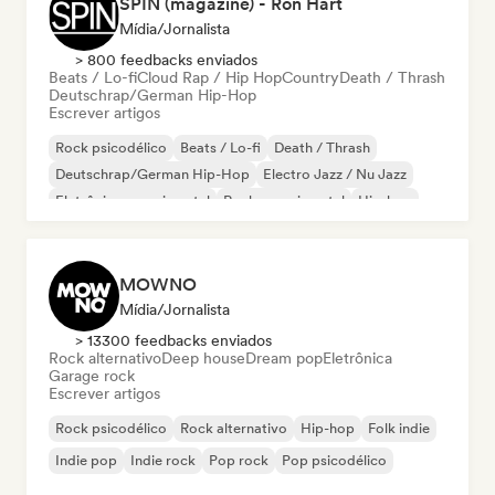
SPIN (magazine) - Ron Hart
Mídia/Jornalista
> 800 feedbacks enviados
Beats / Lo-fi
Cloud Rap / Hip Hop
Country
Death / Thrash
Deutschrap/German Hip-Hop
Escrever artigos
Rock psicodélico
Beats / Lo-fi
Death / Thrash
Deutschrap/German Hip-Hop
Electro Jazz / Nu Jazz
Eletrônica experimental
Rock experimental
Hip-hop
MOWNO
Mídia/Jornalista
> 13300 feedbacks enviados
Rock alternativo
Deep house
Dream pop
Eletrônica
Garage rock
Escrever artigos
Rock psicodélico
Rock alternativo
Hip-hop
Folk indie
Indie pop
Indie rock
Pop rock
Pop psicodélico