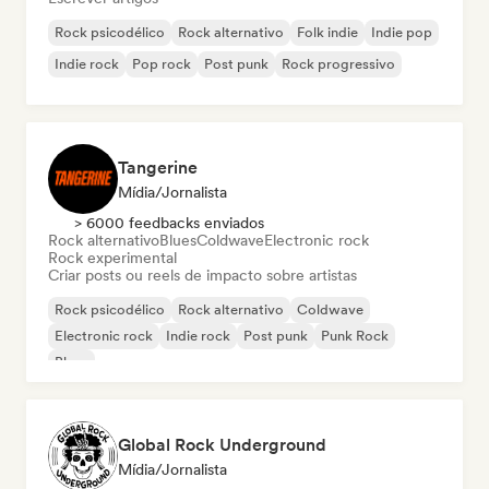
Rock psicodélico
Rock alternativo
Folk indie
Indie pop
Indie rock
Pop rock
Post punk
Rock progressivo
Tangerine
Mídia/Jornalista
> 6000 feedbacks enviados
Rock alternativo
Blues
Coldwave
Electronic rock
Rock experimental
Criar posts ou reels de impacto sobre artistas
Rock psicodélico
Rock alternativo
Coldwave
Electronic rock
Indie rock
Post punk
Punk Rock
Blues
Global Rock Underground
Mídia/Jornalista