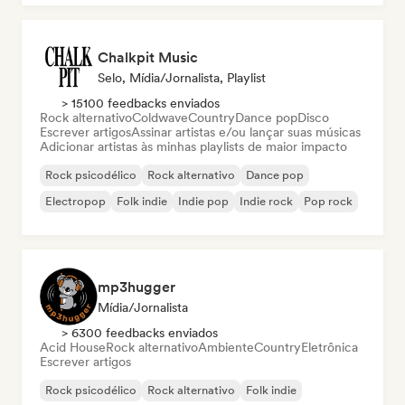
Chalkpit Music
Selo, Mídia/Jornalista, Playlist
> 15100 feedbacks enviados
Rock alternativo
Coldwave
Country
Dance pop
Disco
Escrever artigos
Assinar artistas e/ou lançar suas músicas
Adicionar artistas às minhas playlists de maior impacto
Rock psicodélico
Rock alternativo
Dance pop
Electropop
Folk indie
Indie pop
Indie rock
Pop rock
mp3hugger
Mídia/Jornalista
> 6300 feedbacks enviados
Acid House
Rock alternativo
Ambiente
Country
Eletrônica
Escrever artigos
Rock psicodélico
Rock alternativo
Folk indie