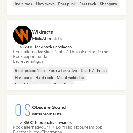
Indie rock
New wave
Post punk
Post rock
Shoegaze
Wikimetal
Mídia/Jornalista
> 3500 feedbacks enviados
Rock alternativo
Blues
Death / Thrash
Electronic rock
Rock experimental
Escrever artigos
Rock psicodélico
Rock alternativo
Death / Thrash
Hardcore
Hard rock
Metal melódico
Metal / Heavy metal
Punk Rock
Obscure Sound
Mídia/Jornalista
> 3500 feedbacks enviados
Rock alternativo
Chill / Lo-fi Hip-Hop
Dream pop
Electronic rock
Electropop