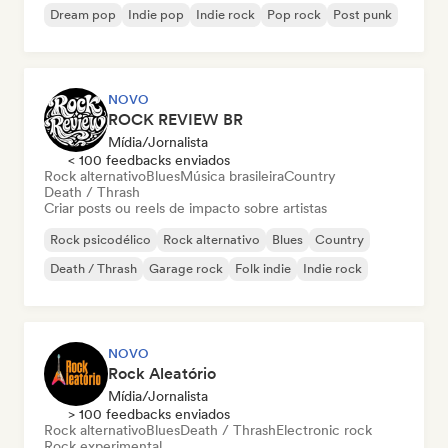
Dream pop
Indie pop
Indie rock
Pop rock
Post punk
NOVO
ROCK REVIEW BR
Mídia/Jornalista
< 100 feedbacks enviados
Rock alternativo
Blues
Música brasileira
Country
Death / Thrash
Criar posts ou reels de impacto sobre artistas
Rock psicodélico
Rock alternativo
Blues
Country
Death / Thrash
Garage rock
Folk indie
Indie rock
NOVO
Rock Aleatório
Mídia/Jornalista
> 100 feedbacks enviados
Rock alternativo
Blues
Death / Thrash
Electronic rock
Rock experimental