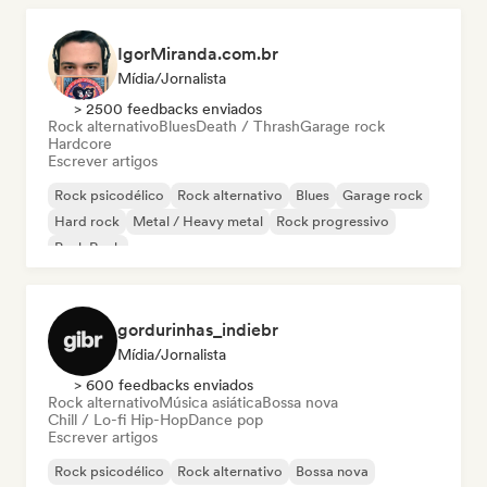
IgorMiranda.com.br
Mídia/Jornalista
> 2500 feedbacks enviados
Rock alternativo
Blues
Death / Thrash
Garage rock
Hardcore
Escrever artigos
Rock psicodélico
Rock alternativo
Blues
Garage rock
Hard rock
Metal / Heavy metal
Rock progressivo
Punk Rock
gordurinhas_indiebr
Mídia/Jornalista
> 600 feedbacks enviados
Rock alternativo
Música asiática
Bossa nova
Chill / Lo-fi Hip-Hop
Dance pop
Escrever artigos
Rock psicodélico
Rock alternativo
Bossa nova