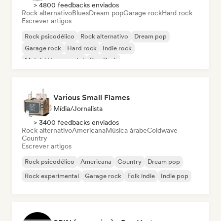
> 4800 feedbacks enviados
Rock alternativo
Blues
Dream pop
Garage rock
Hard rock
Escrever artigos
Rock psicodélico
Rock alternativo
Dream pop
Garage rock
Hard rock
Indie rock
Metal / Heavy metal
Pop Punk
Various Small Flames
Mídia/Jornalista
> 3400 feedbacks enviados
Rock alternativo
Americana
Música árabe
Coldwave
Country
Escrever artigos
Rock psicodélico
Americana
Country
Dream pop
Rock experimental
Garage rock
Folk indie
Indie pop