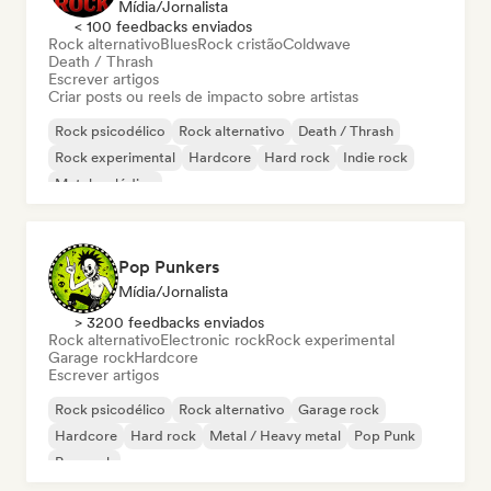
Mídia/Jornalista
< 100 feedbacks enviados
Rock alternativo
Blues
Rock cristão
Coldwave
Death / Thrash
Escrever artigos
Criar posts ou reels de impacto sobre artistas
Rock psicodélico
Rock alternativo
Death / Thrash
Rock experimental
Hardcore
Hard rock
Indie rock
Metal melódico
Pop Punkers
Mídia/Jornalista
> 3200 feedbacks enviados
Rock alternativo
Electronic rock
Rock experimental
Garage rock
Hardcore
Escrever artigos
Rock psicodélico
Rock alternativo
Garage rock
Hardcore
Hard rock
Metal / Heavy metal
Pop Punk
Pop rock