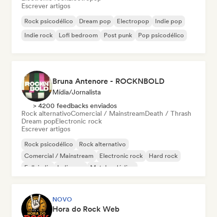
Escrever artigos
Rock psicodélico
Dream pop
Electropop
Indie pop
Indie rock
Lofi bedroom
Post punk
Pop psicodélico
Bruna Antenore - ROCKNBOLD
Mídia/Jornalista
> 4200 feedbacks enviados
Rock alternativo
Comercial / Mainstream
Death / Thrash
Dream pop
Electronic rock
Escrever artigos
Rock psicodélico
Rock alternativo
Comercial / Mainstream
Electronic rock
Hard rock
Folk indie
Indie pop
Metal melódico
NOVO
Hora do Rock Web