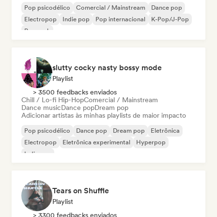
Pop psicodélico
Comercial / Mainstream
Dance pop
Electropop
Indie pop
Pop internacional
K-Pop/J-Pop
Pop rock
slutty cocky nasty bossy mode
Playlist
> 3500 feedbacks enviados
Chill / Lo-fi Hip-Hop
Comercial / Mainstream
Dance music
Dance pop
Dream pop
Adicionar artistas às minhas playlists de maior impacto
Pop psicodélico
Dance pop
Dream pop
Eletrônica
Electropop
Eletrônica experimental
Hyperpop
Indie pop
Tears on Shuffle
Playlist
> 3300 feedbacks enviados