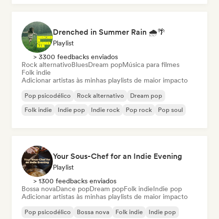
Drenched in Summer Rain 🌧️🌴
Playlist
> 3300 feedbacks enviados
Rock alternativo
Blues
Dream pop
Música para filmes
Folk indie
Adicionar artistas às minhas playlists de maior impacto
Pop psicodélico
Rock alternativo
Dream pop
Folk indie
Indie pop
Indie rock
Pop rock
Pop soul
Your Sous-Chef for an Indie Evening
Playlist
> 1300 feedbacks enviados
Bossa nova
Dance pop
Dream pop
Folk indie
Indie pop
Adicionar artistas às minhas playlists de maior impacto
Pop psicodélico
Bossa nova
Folk indie
Indie pop