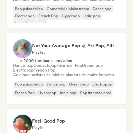
Pop psicodélico
Comercial / Mainstream
Dance pop
Electropop
French Pop
Hyperpop
Indie pop
Pop internacional
Not Your Average Pop 🛸 Art Pop, Alt-Pop & Indie Pop
Playlist
> 2000 feedbacks enviados
Dance pop
Deutschpop/German Pop
Dream pop
Electropop
French Pop
Adicionar artistas às minhas playlists de maior impacto
Pop psicodélico
Dance pop
Dream pop
Electropop
French Pop
Hyperpop
Indie pop
Pop internacional
Feel-Good Pop
Playlist