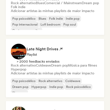
Rock alternativo
Blues
Comercial / Mainstream
Dream pop
Folk indie
Adicionar artistas às minhas playlists de maior impacto
Pop psicodélico
Blues
Folk indie
Indie pop
Pop internacional
Lofi bedroom
Pop soul
Cantor-compositor
Late Night Drives 🎆
Playlist
> 2000 feedbacks enviados
Rock alternativo
Coldwave
Dream pop
Música para filmes
Hyperpop
Adicionar artistas às minhas playlists de maior impacto
Pop psicodélico
Rock alternativo
Coldwave
Dream pop
Hyperpop
Indie pop
Rock psicodélico
Shoegaze