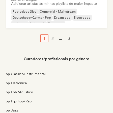
Adicionar artistas às minhas playlists de maior impacto
Pop psicodélico
Comercial / Mainstream
Deutschpop/German Pop
Dream pop
Electropop
Indie pop
Indie rock
New wave
1
2
...
3
Curadores/profissionais por género
Top Clássico/Instrumental
Top Eletrônica
Top Folk/Acústico
Top Hip-hop/Rap
Top Jazz