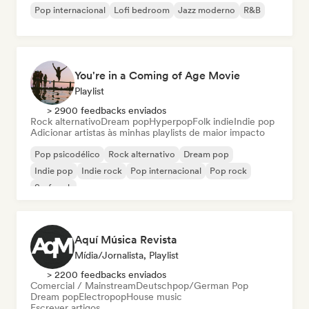
Pop internacional
Lofi bedroom
Jazz moderno
R&B
You're in a Coming of Age Movie
Playlist
> 2900 feedbacks enviados
Rock alternativo
Dream pop
Hyperpop
Folk indie
Indie pop
Adicionar artistas às minhas playlists de maior impacto
Pop psicodélico
Rock alternativo
Dream pop
Indie pop
Indie rock
Pop internacional
Pop rock
Surf rock
Aquí Música Revista
Mídia/Jornalista, Playlist
> 2200 feedbacks enviados
Comercial / Mainstream
Deutschpop/German Pop
Dream pop
Electropop
House music
Escrever artigos