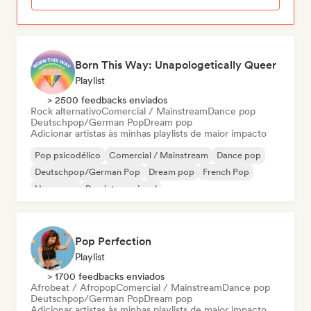
Born This Way: Unapologetically Queer
Playlist
> 2500 feedbacks enviados
Rock alternativo
Comercial / Mainstream
Dance pop
Deutschpop/German Pop
Dream pop
Adicionar artistas às minhas playlists de maior impacto
Pop psicodélico
Comercial / Mainstream
Dance pop
Deutschpop/German Pop
Dream pop
French Pop
Hyperpop
Pop internacional
Pop Perfection
Playlist
> 1700 feedbacks enviados
Afrobeat / Afropop
Comercial / Mainstream
Dance pop
Deutschpop/German Pop
Dream pop
Adicionar artistas às minhas playlists de maior impacto