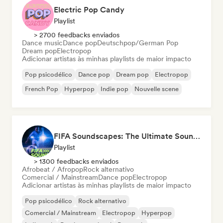
Electric Pop Candy
Playlist
> 2700 feedbacks enviados
Dance music
Dance pop
Deutschpop/German Pop
Dream pop
Electropop
Adicionar artistas às minhas playlists de maior impacto
Pop psicodélico
Dance pop
Dream pop
Electropop
French Pop
Hyperpop
Indie pop
Nouvelle scene
FIFA Soundscapes: The Ultimate Soundtrack ⚽️ Festival Indie, Electropop & Dance Anthems
Playlist
> 1300 feedbacks enviados
Afrobeat / Afropop
Rock alternativo
Comercial / Mainstream
Dance pop
Electropop
Adicionar artistas às minhas playlists de maior impacto
Pop psicodélico
Rock alternativo
Comercial / Mainstream
Electropop
Hyperpop