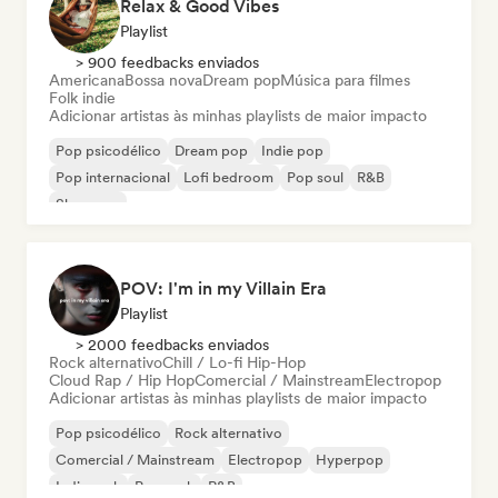
Relax & Good Vibes
Playlist
> 900 feedbacks enviados
Americana
Bossa nova
Dream pop
Música para filmes
Folk indie
Adicionar artistas às minhas playlists de maior impacto
Pop psicodélico
Dream pop
Indie pop
Pop internacional
Lofi bedroom
Pop soul
R&B
Shoegaze
POV: I'm in my Villain Era
Playlist
> 2000 feedbacks enviados
Rock alternativo
Chill / Lo-fi Hip-Hop
Cloud Rap / Hip Hop
Comercial / Mainstream
Electropop
Adicionar artistas às minhas playlists de maior impacto
Pop psicodélico
Rock alternativo
Comercial / Mainstream
Electropop
Hyperpop
Indie rock
Pop rock
R&B