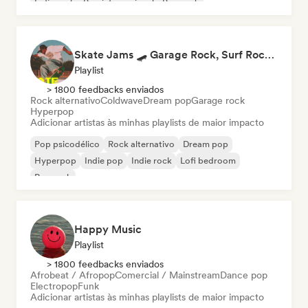
Indie rock
Pop internacional
Pop rock
Skate Jams 🛹 Garage Rock, Surf Rock & Neo-Psych
Playlist
> 1800 feedbacks enviados
Rock alternativo
Coldwave
Dream pop
Garage rock
Hyperpop
Adicionar artistas às minhas playlists de maior impacto
Pop psicodélico
Rock alternativo
Dream pop
Hyperpop
Indie pop
Indie rock
Lofi bedroom
Pop rock
Happy Music
Playlist
> 1800 feedbacks enviados
Afrobeat / Afropop
Comercial / Mainstream
Dance pop
Electropop
Funk
Adicionar artistas às minhas playlists de maior impacto