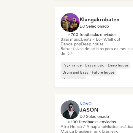
Klangakrobaten
DJ Selecionado
> 700 feedbacks enviados
Bass music
Beats / Lo-fi
Chill out
Dance pop
Deep house
Baixar faixas de artistas para os meus s
de DJ
Psy-Trance
Bass music
Deep house
Drum and Bass
Future house
House music
Melodic & Progressive House
Organic House / Downtempo
NOVO
JASON
DJ Selecionado
< 100 feedbacks enviados
Afro House / Amapiano
Música asiátic
Música brasileira
Funk brasileiro