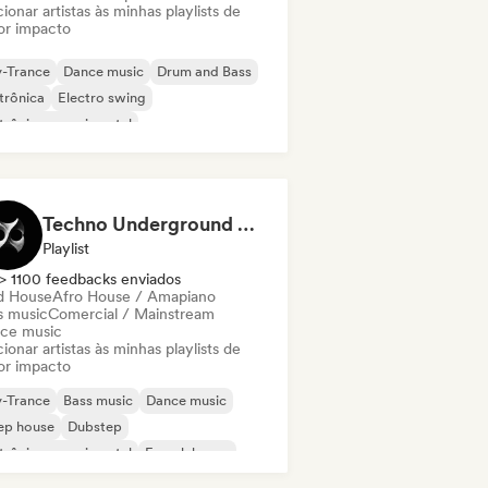
ionar artistas às minhas playlists de
or impacto
y-Trance
Dance music
Drum and Bass
trônica
Electro swing
trônica experimental
ky / Jackin House
Future house
Techno Underground Rave Anthems by Orphium
Playlist
> 1100 feedbacks enviados
d House
Afro House / Amapiano
s music
Comercial / Mainstream
ce music
ionar artistas às minhas playlists de
or impacto
y-Trance
Bass music
Dance music
ep house
Dubstep
trônica experimental
French house
d Dance / Hardcore / Hardstyle