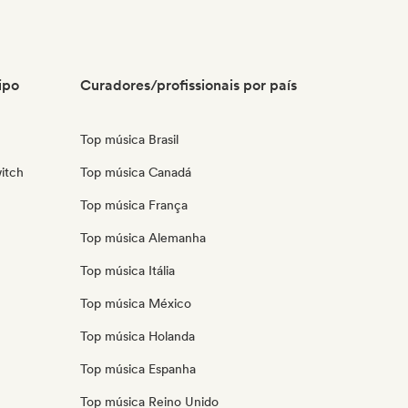
ipo
Curadores/profissionais por país
Top música Brasil
itch
Top música Canadá
Top música França
Top música Alemanha
Top música Itália
Top música México
Top música Holanda
Top música Espanha
Top música Reino Unido