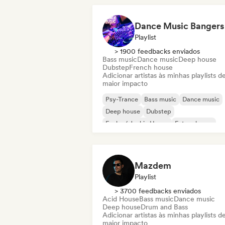
Dance Music Bangers
Playlist
> 1900 feedbacks enviados
Bass music
Dance music
Deep house
Dubstep
French house
Adicionar artistas às minhas playlists d
maior impacto
Psy-Trance
Bass music
Dance music
Deep house
Dubstep
Funky / Jackin House
Future house
House music
Mazdem
Playlist
> 3700 feedbacks enviados
Acid House
Bass music
Dance music
Deep house
Drum and Bass
Adicionar artistas às minhas playlists d
maior impacto