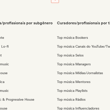
/profissionais por subgênero
Curadores/profissionais por t
nte
Top música Bookers
 Lo-fi
Top música Canais do YouTube/Tw
ut
Top música Selos
 music
Top música Managers
house
Top música Mídias/Jornalistas
ica
Top música Mentores
music
Top música Playlists
c & Progressive House
Top música Rádios
House
Top música Influenciadores