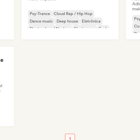
Adic
mai
Psy-Trance
Cloud Rap / Hip Hop
Ps
Dance music
Deep house
Eletrônica
Co
Electro Jazz / Nu Jazz
Electropop
Funk
De
Ele
ve
ut
e
1