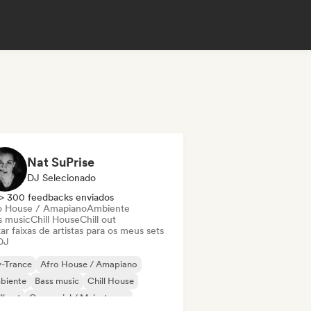
Nat SuPrise
DJ Selecionado
> 300 feedbacks enviados
o House / Amapiano
Ambiente
s music
Chill House
Chill out
ar faixas de artistas para os meus sets
DJ
y-Trance
Afro House / Amapiano
biente
Bass music
Chill House
ll out
Comercial / Mainstream