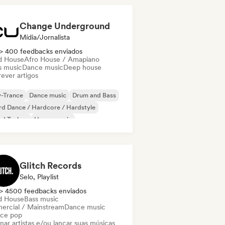
Change Underground
Mídia/Jornalista
> 400 feedbacks enviados
d House
Afro House / Amapiano
s music
Dance music
Deep house
ever artigos
y-Trance
Dance music
Drum and Bass
d Dance / Hardcore / Hardstyle
rd Techno
House music
odic & Progressive House
lodic Techno
Glitch Records
Selo, Playlist
> 4500 feedbacks enviados
d House
Bass music
ercial / Mainstream
Dance music
ce pop
nar artistas e/ou lançar suas músicas