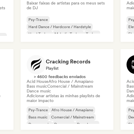
Baixar faixas de artistas para os meus sets
Adic
ets
de DJ
mai
Psy-Trance
Ps
Hard Dance / Hardcore / Hardstyle
Ele
Hard Techno
Melodic Techno
Techno
Ele
use
Trance
Acid House
Fun
Afro House / Amapiano
Cracking Records
Playlist
> 4600 feedbacks enviados
Acid House
Afro House / Amapiano
Aci
Bass music
Comercial / Mainstream
Bas
Dance music
Dan
e
Adicionar artistas às minhas playlists de
Adic
maior impacto
mai
Psy-Trance
Afro House / Amapiano
Ps
Bass music
Comercial / Mainstream
De
Dance music
Dance pop
Deep house
Ele
Dubstep
Har