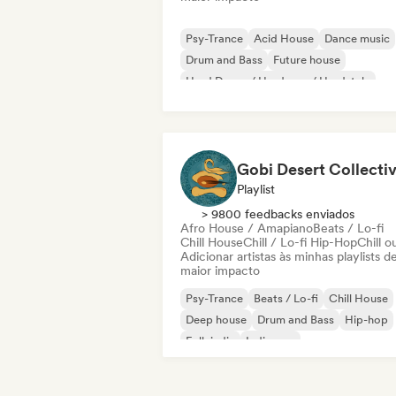
Psy-Trance
Acid House
Dance music
Drum and Bass
Future house
Hard Dance / Hardcore / Hardstyle
Hard Techno
Melodic & Progressive House
Gobi Desert Collecti
Playlist
> 9800 feedbacks enviados
Afro House / Amapiano
Beats / Lo-fi
Chill House
Chill / Lo-fi Hip-Hop
Chill o
Adicionar artistas às minhas playlists d
maior impacto
Psy-Trance
Beats / Lo-fi
Chill House
Deep house
Drum and Bass
Hip-hop
Folk indie
Indie pop