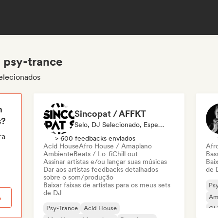
e psy-trance
selecionados
m
Sincopat / AFFKT
s?
Selo, DJ Selecionado, Especialista Em Som
ra
> 600 feedbacks enviados
Acid House
Afro House / Amapiano
Afr
Ambiente
Beats / Lo-fi
Chill out
Bas
Assinar artistas e/ou lançar suas músicas
Baix
Dar aos artistas feedbacks detalhados
de 
sobre o som/produção
Baixar faixas de artistas para os meus sets
Ps
de DJ
Am
o
Psy-Trance
Acid House
Chi