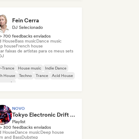
ctro Jazz / Nu Jazz
Fein Cerra
DJ Selecionado
> 700 feedbacks enviados
d House
Bass music
Dance music
p house
French house
ar faixas de artistas para os meus sets
DJ
y-Trance
House music
Indie Dance
ch House
Techno
Trance
Acid House
s music
NOVO
Tokyo Electronic Drift 🏎️ Schranz, Hard Techno & Anime EDM
Playlist
> 300 feedbacks enviados
d House
Dance music
Deep house
m and Bass
Dubstep