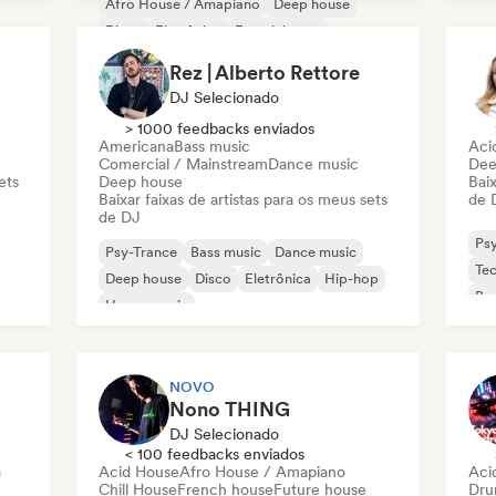
Afro House / Amapiano
Deep house
Ele
Disco
Eletrônica
French house
House music
Rez | Alberto Rettore
DJ Selecionado
> 1000 feedbacks enviados
Americana
Bass music
Aci
Comercial / Mainstream
Dance music
Dee
ets
Deep house
Baix
Baixar faixas de artistas para os meus sets
de 
de DJ
Ps
Psy-Trance
Bass music
Dance music
Te
Deep house
Disco
Eletrônica
Hip-hop
Bas
House music
NOVO
Nono THING
DJ Selecionado
< 100 feedbacks enviados
a
Acid House
Afro House / Amapiano
Aci
Chill House
French house
Future house
Dru