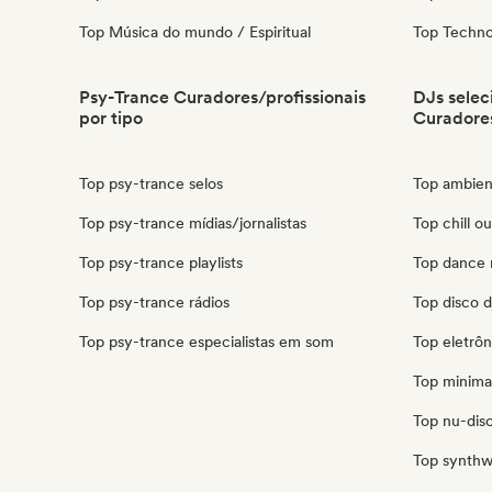
Top Música do mundo / Espiritual
Top Techn
Psy-Trance Curadores/profissionais
DJs selec
por tipo
Curadores
Top psy-trance selos
Top ambien
Top psy-trance mídias/jornalistas
Top chill o
Top psy-trance playlists
Top dance 
Top psy-trance rádios
Top disco d
Top psy-trance especialistas em som
Top eletrôn
Top minimal
Top nu-disc
Top synthw