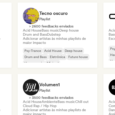
Tecno oscuro
Playlist
> 2600 feedbacks enviados
Acid House
Bass music
Deep house
Aci
Drum and Bass
Dubstep
Bas
e
Adicionar artistas às minhas playlists de
Escr
maior impacto
Ps
Psy-Trance
Acid House
Deep house
Har
Drum and Bass
Eletrônica
Future house
Ha
House music
Minimal
Mel
Me
Volumen1
Playlist
> 3500 feedbacks enviados
Acid House
Ambiente
Bass music
Chill out
Aci
Cloud Rap / Hip Hop
Com
e
Adicionar artistas às minhas playlists de
Dan
maior impacto
Assi