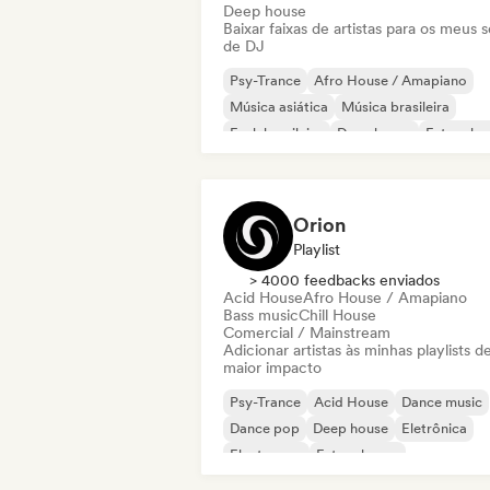
Deep house
Baixar faixas de artistas para os meus s
de DJ
Psy-Trance
Afro House / Amapiano
Música asiática
Música brasileira
Funk brasileiro
Deep house
Future ho
Hard Dance / Hardcore / Hardstyle
Orion
Playlist
> 4000 feedbacks enviados
Acid House
Afro House / Amapiano
Bass music
Chill House
Comercial / Mainstream
Adicionar artistas às minhas playlists d
maior impacto
Psy-Trance
Acid House
Dance music
Dance pop
Deep house
Eletrônica
Electropop
Future house