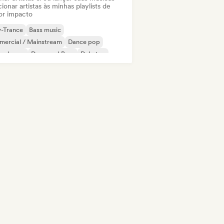
ionar artistas às minhas playlists de
or impacto
y-Trance
Bass music
mercial / Mainstream
Dance pop
ep house
Drum and Bass
Dubstep
trônica