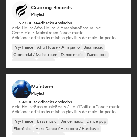
Cracking Records
Playlist
> 4600 feedbacks enviados
Acid House
Afro House / Amapiano
Bass music
Comercial / Mainstream
Dance music
Adicionar artistas às minhas playlists de maior impacto
Psy-Trance
Afro House / Amapiano
Bass music
Comercial / Mainstream
Dance music
Dance pop
Deep house
Dubstep
Mainterm
Playlist
> 4800 feedbacks enviados
Acid House
Bass music
Beats / Lo-fi
Chill out
Dance music
Adicionar artistas às minhas playlists de maior impacto
Psy-Trance
Bass music
Dance music
Dance pop
Eletrônica
Hard Dance / Hardcore / Hardstyle
Hard Techno
House music