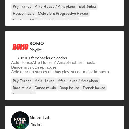
Psy-Trance
Afro House / Amapiano
Eletrônica
House music
Melodic & Progressive House
Nu-disco / Italo
Tech House
Trance
ROMO
Playlist
> 8100 feedbacks enviados
Acid House
Afro House / Amapiano
Bass music
Dance music
Deep house
Adicionar artistas às minhas playlists de maior impacto
Psy-Trance
Acid House
Afro House / Amapiano
Bass music
Dance music
Deep house
French house
House music
Noize Lab
Playlist