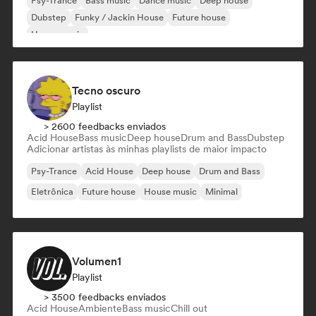
Psy-Trance
Bass music
Dance music
Deep house
Dubstep
Funky / Jackin House
Future house
House music
Tecno oscuro
Playlist
> 2600 feedbacks enviados
Acid House
Bass music
Deep house
Drum and Bass
Dubstep
Adicionar artistas às minhas playlists de maior impacto
Psy-Trance
Acid House
Deep house
Drum and Bass
Eletrônica
Future house
House music
Minimal
Volumen1
Playlist
> 3500 feedbacks enviados
Acid House
Ambiente
Bass music
Chill out