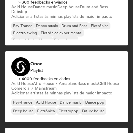
> 300 feedbacks enviados
Acid House
Dance music
Deep house
Drum and Bass
Dubstep
Adicionar artistas às minhas playlists de maior impacto
Psy-Trance
Dance music
Drum and Bass
Eletrônica
Electro swing
Eletrônica experimental
Funky / Jackin House
Future house
Orion
Playlist
> 4000 feedbacks enviados
Acid House
Afro House / Amapiano
Bass music
Chill House
Comercial / Mainstream
Adicionar artistas às minhas playlists de maior impacto
Psy-Trance
Acid House
Dance music
Dance pop
Deep house
Eletrônica
Electropop
Future house