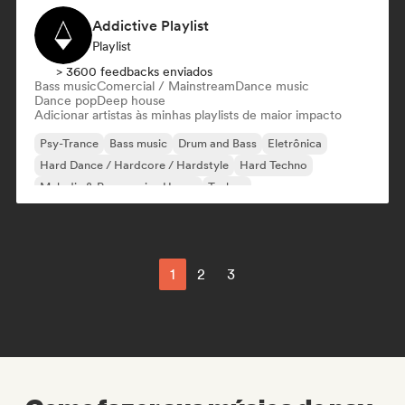
Addictive Playlist
Playlist
> 3600 feedbacks enviados
Bass music
Comercial / Mainstream
Dance music
Dance pop
Deep house
Adicionar artistas às minhas playlists de maior impacto
Psy-Trance
Bass music
Drum and Bass
Eletrônica
Hard Dance / Hardcore / Hardstyle
Hard Techno
Melodic & Progressive House
Techno
1
2
3