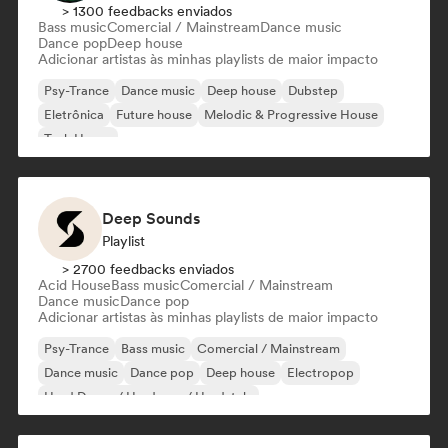
> 1300 feedbacks enviados
Bass music
Comercial / Mainstream
Dance music
Dance pop
Deep house
Adicionar artistas às minhas playlists de maior impacto
Psy-Trance
Dance music
Deep house
Dubstep
Eletrônica
Future house
Melodic & Progressive House
Tech House
Deep Sounds
Playlist
> 2700 feedbacks enviados
Acid House
Bass music
Comercial / Mainstream
Dance music
Dance pop
Adicionar artistas às minhas playlists de maior impacto
Psy-Trance
Bass music
Comercial / Mainstream
Dance music
Dance pop
Deep house
Electropop
Hard Dance / Hardcore / Hardstyle