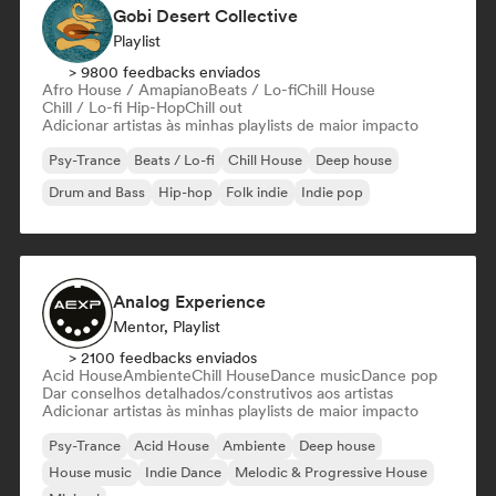
Gobi Desert Collective
Playlist
> 9800 feedbacks enviados
Afro House / Amapiano
Beats / Lo-fi
Chill House
Chill / Lo-fi Hip-Hop
Chill out
Adicionar artistas às minhas playlists de maior impacto
Psy-Trance
Beats / Lo-fi
Chill House
Deep house
Drum and Bass
Hip-hop
Folk indie
Indie pop
Analog Experience
Mentor, Playlist
> 2100 feedbacks enviados
Acid House
Ambiente
Chill House
Dance music
Dance pop
Dar conselhos detalhados/construtivos aos artistas
Adicionar artistas às minhas playlists de maior impacto
Psy-Trance
Acid House
Ambiente
Deep house
House music
Indie Dance
Melodic & Progressive House