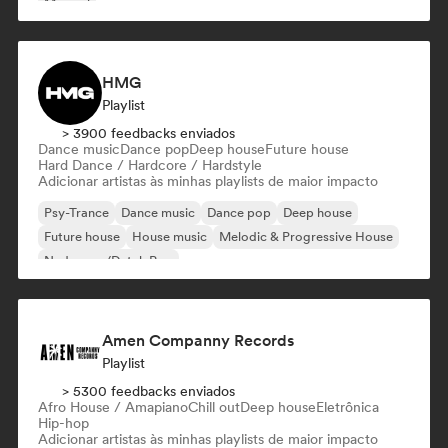
Minimal
HMG
Playlist
> 3900 feedbacks enviados
Dance music
Dance pop
Deep house
Future house
Hard Dance / Hardcore / Hardstyle
Adicionar artistas às minhas playlists de maior impacto
Psy-Trance
Dance music
Dance pop
Deep house
Future house
House music
Melodic & Progressive House
Nederpop/Dutch Pop
Amen Companny Records
Playlist
> 5300 feedbacks enviados
Afro House / Amapiano
Chill out
Deep house
Eletrônica
Hip-hop
Adicionar artistas às minhas playlists de maior impacto