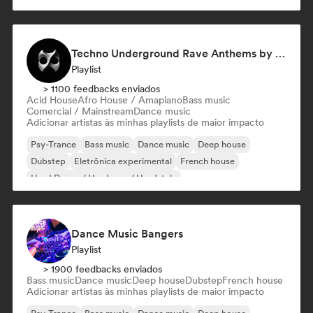
Techno Underground Rave Anthems by Orphium
Playlist
> 1100 feedbacks enviados
Acid House
Afro House / Amapiano
Bass music
Comercial / Mainstream
Dance music
Adicionar artistas às minhas playlists de maior impacto
Psy-Trance
Bass music
Dance music
Deep house
Dubstep
Eletrônica experimental
French house
Hard Dance / Hardcore / Hardstyle
Dance Music Bangers
Playlist
> 1900 feedbacks enviados
Bass music
Dance music
Deep house
Dubstep
French house
Adicionar artistas às minhas playlists de maior impacto